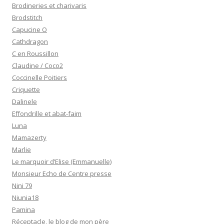
Brodineries et charivaris
Brodstitch
Capucine O
Cathdragon
C en Roussillon
Claudine / Coco2
Coccinelle Poitiers
Criquette
Dalinele
Effondrille et abat-faim
Luna
Mamazerty
Marlie
Le marquoir d’Elise (Emmanuelle)
Monsieur Echo de Centre presse
Nini 79
Niunia18
Pamina
Réceptacle, le blog de mon père