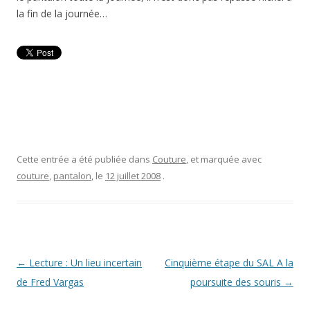
la fin de la journée…
Cette entrée a été publiée dans
Couture
, et marquée avec
couture
,
pantalon
, le
12 juillet 2008
.
Navigation
←
Lecture : Un lieu incertain
Cinquième étape du SAL A la
des
de Fred Vargas
poursuite des souris
→
articles