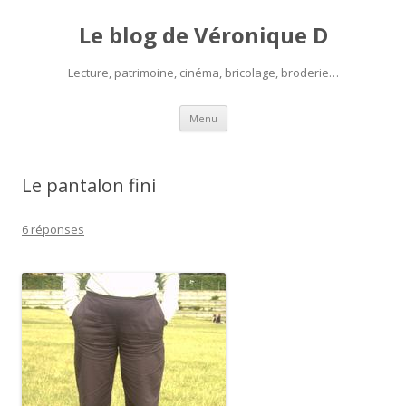
Le blog de Véronique D
Lecture, patrimoine, cinéma, bricolage, broderie…
Aller
Menu
au
contenu
Le pantalon fini
6 réponses