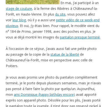
En mai, j’ai participé à un
stage de couture
, à la ferme des Ribières à Châteauneuf-la-
Forêt, en Haute-Vienne. En plus
du site
, vous pouvez allez
voir
leur blog
, où il y a aussi une
petite vidéo de ce week-end
pluvieux
. Et oui, j’y étais bien. Pour rappel, le modèle vient du
n° 184 de
Prima
, janvier 1998, avec des poches en plus. Je
vous ai déjà montré les images du
pantalon presque terminé
.
À l’occasion de ce séjour, j’avais aussi fait une petite photo
au passage de la copie de la
statue de la liberté
de
Châteauneuf-la-Forêt, mise en perspective avec celle de
Poitiers.
Je vous avais promis une photo du pantalon complètement
terminé, je le porte depuis plusieurs semaines, mais je n’avais
pas pensé à faire faire la photo par quelqu’un. Aujourd’hui,
mon
ami Dominique (happy birthday encore)
avait apporté
exprès son appareil photo. Désolée pour les plis, j’avais porté
le pantalon toute la journée, il n’est donc pas repassé nickel à