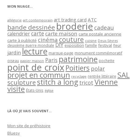
MON NUAGE…
art trading card
ATC
allégorie
art contemporain
broderie
bande dessinée
cadeau
carte
carte maison
calendrier
carte postale ancienne
couture
cinéma
carte à publicité
cuisine
Deux-Sèvres
DIY
exposition
festival
famille
deuxième guerre mondiale
fleur
lecture
jardin
marque-page
monument commémoratif
patrimoine
Paris
oiseau
papier maison
pochette
point de croix
Poitiers
polar
projet en commun
SAL
rentrée littéraire
recyclage
stitch a long
Vienne
sculpture
tricot
visite
États-Unis
église
LÀ OÙ JE VAIS SOUVENT…
Mon site de préhistoire
Bluesy