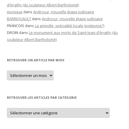
d’Angély (du sculpteur Albert Bartholomé)
monique
dans
Androcur, nouvelle étape judiciaire
BARRIQUAULT
dans
Androcur, nouvelle étape judiciaire
FRANCOIS
dans
La grimolle, spécialité locale (poitevine?)
DROIN
dans
Le monument aux morts de Saint-Jean-d’Angély (du
sculpteur Albert Bartholomé)
RETROUVER UN ARTICLE PAR MOIS
Retrouver
un
article
par
mois
RETROUVER LES ARTICLES PAR CATÉGORIE
Retrouver
les
articles
par
catégorie