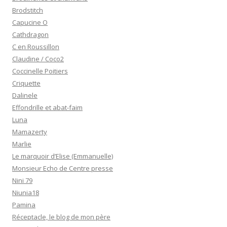
Brodstitch
Capucine O
Cathdragon
C en Roussillon
Claudine / Coco2
Coccinelle Poitiers
Criquette
Dalinele
Effondrille et abat-faim
Luna
Mamazerty
Marlie
Le marquoir d’Elise (Emmanuelle)
Monsieur Echo de Centre presse
Nini 79
Niunia18
Pamina
Réceptacle, le blog de mon père