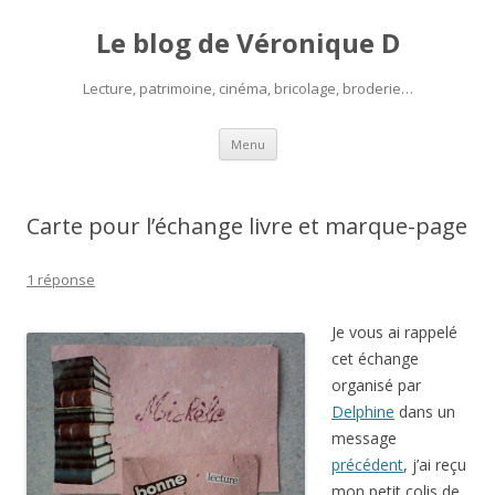
Le blog de Véronique D
Lecture, patrimoine, cinéma, bricolage, broderie…
Aller
Menu
au
contenu
Carte pour l’échange livre et marque-page
1 réponse
Je vous ai rappelé
cet échange
organisé par
Delphine
dans un
message
précédent
, j’ai reçu
mon petit colis de