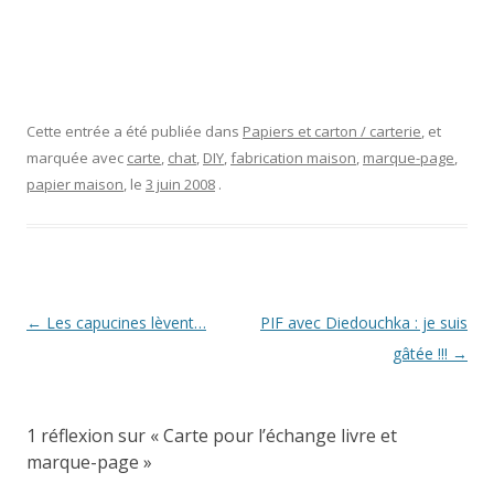
Cette entrée a été publiée dans
Papiers et carton / carterie
, et
marquée avec
carte
,
chat
,
DIY
,
fabrication maison
,
marque-page
,
papier maison
, le
3 juin 2008
.
Navigation
←
Les capucines lèvent…
PIF avec Diedouchka : je suis
des
gâtée !!!
→
articles
1 réflexion sur «
Carte pour l’échange livre et
marque-page
»