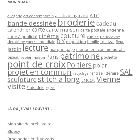
MON NUAGE…
art trading card
ATC
allégorie
art contemporain
broderie
bande dessinée
cadeau
carte
carte maison
calendrier
carte postale ancienne
couture
cinéma
carte à publicité
cuisine
Deux-Sèvres
DIY
exposition
festival
famille
deuxième guerre mondiale
fleur
lecture
jardin
marque-page
monument commémoratif
patrimoine
Paris
oiseau
papier maison
pochette
point de croix
Poitiers
polar
projet en commun
SAL
rentrée littéraire
recyclage
stitch a long
Vienne
sculpture
tricot
visite
États-Unis
église
LÀ OÙ JE VAIS SOUVENT…
Mon site de préhistoire
Bluesy
Brodineries et charivaris