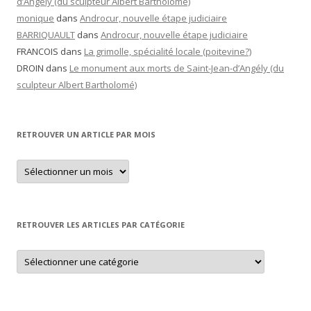
d’Angély (du sculpteur Albert Bartholomé)
monique
dans
Androcur, nouvelle étape judiciaire
BARRIQUAULT
dans
Androcur, nouvelle étape judiciaire
FRANCOIS
dans
La grimolle, spécialité locale (poitevine?)
DROIN
dans
Le monument aux morts de Saint-Jean-d’Angély (du
sculpteur Albert Bartholomé)
RETROUVER UN ARTICLE PAR MOIS
Retrouver
un
article
par
mois
RETROUVER LES ARTICLES PAR CATÉGORIE
Retrouver
les
articles
par
catégorie