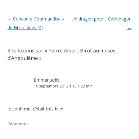
Navigation
←
Concours Gourmandise –
Un dragon pour… Cathdragon
des
de Fil en Idées (4)
→
articles
3 réflexions sur «
Pierre Albert-Birot au musée
d’Angoulême
»
Emmanuelle
19 septembre 2013 à 13 h 22 min
Je confirme, c’était très bien !
↓
Répondre