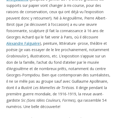
supports sur papier vont changer à mi-course, pour des
raisons de conservation, ceux qui ont déjà vu l’exposition
peuvent donc y retourner!). Né à Angoulême, Pierre Albert-
Birot (que j’ai découvert à l’occasion) a eu une œuvre
foisonnante, sculpture (il fait la connaissance à 16 ans de
Georges Achard qui le fait venir à Paris, où il découvre
Alexandre Falguière
), peinture, littérature -prose, théâtre et
poésie (je vais essayer de le lire prochainement, notamment
Grabinoulor
), illustrations, etc. L’exposition s’appuie sur un
don de la famille, l’achat du fond d’atelier par le musée
d’Angoulême et de nombreux prêts, notamment du centre
Georges-Pompidou. Bien que contemporain des surréalistes,
il ne se mêle pas au groupe sauf avec Guillaume Apollinaire,
dont il a illustré
Les Mamelles de Tirésias
. Il dirige pendant la
première guerre mondiale, de 1916-1919, la revue avant-
gardiste
Sic (Sons Idées Couleurs, Formes)
, qui rassemble 54
numéros. Une belle découverte!