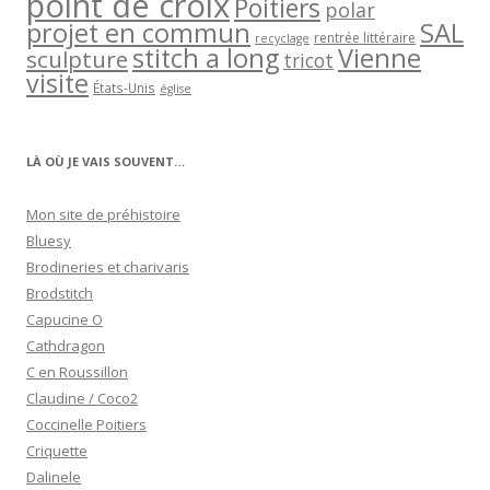
point de croix
Poitiers
polar
projet en commun
SAL
rentrée littéraire
recyclage
stitch a long
Vienne
sculpture
tricot
visite
États-Unis
église
LÀ OÙ JE VAIS SOUVENT…
Mon site de préhistoire
Bluesy
Brodineries et charivaris
Brodstitch
Capucine O
Cathdragon
C en Roussillon
Claudine / Coco2
Coccinelle Poitiers
Criquette
Dalinele