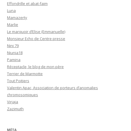
Effondrille et abat-faim
Luna
Mamazerty
Marlie
Le marquoir d’Elise (Emmanuelle)
Monsieur Echo de Centre presse
Nini 79
Niunia18
Pamina
Réceptacle, le blog de mon père
Terrier de Marmotte
Tout Poitiers
Valentin Apac, Association de porteurs d’anomalies
chromosomiques
Virjaja
Zazimuth
MÉTA