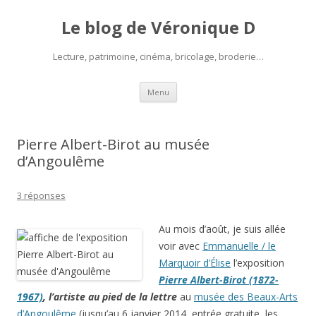
Le blog de Véronique D
Lecture, patrimoine, cinéma, bricolage, broderie…
Aller
Menu
au
contenu
Pierre Albert-Birot au musée
d’Angoulême
3 réponses
Au mois d’août, je suis allée
voir avec
Emmanuelle / le
Marquoir d’Élise
l’exposition
Pierre Albert-Birot (1872-
1967)
, l’artiste au pied de la lettre
au
musée des Beaux-Arts
d’Angoulême
(jusqu’au 6 janvier 2014, entrée gratuite, les