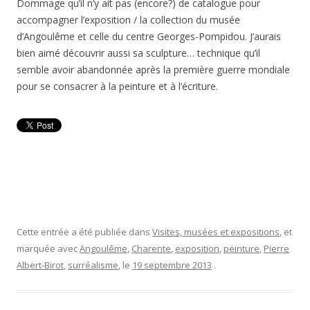
Dommage qu’il n’y ait pas (encore?) de catalogue pour
accompagner l’exposition / la collection du musée
d’Angoulême et celle du centre Georges-Pompidou. J’aurais
bien aimé découvrir aussi sa sculpture… technique qu’il
semble avoir abandonnée après la première guerre mondiale
pour se consacrer à la peinture et à l’écriture.
Cette entrée a été publiée dans
Visites, musées et expositions
, et
marquée avec
Angoulême
,
Charente
,
exposition
,
peinture
,
Pierre
Albert-Birot
,
surréalisme
, le
19 septembre 2013
.