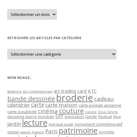
Retrouver
un
article
par
mois
RETROUVER LES ARTICLES PAR CATÉGORIE
Retrouver
les
articles
par
catégorie
MON NUAGE…
art trading card
ATC
allégorie
art contemporain
broderie
bande dessinée
cadeau
carte
carte maison
calendrier
carte postale ancienne
couture
cinéma
carte à publicité
cuisine
Deux-Sèvres
DIY
exposition
festival
famille
deuxième guerre mondiale
fleur
lecture
jardin
marque-page
monument commémoratif
patrimoine
Paris
oiseau
papier maison
pochette