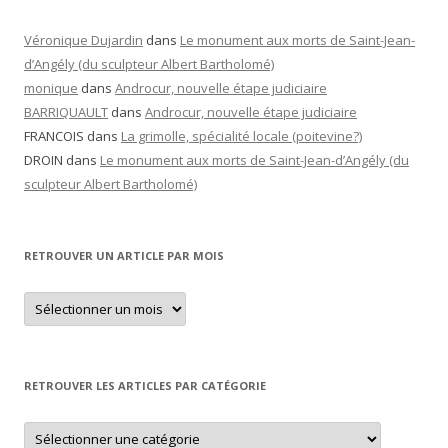
Véronique Dujardin
dans
Le monument aux morts de Saint-Jean-
d’Angély (du sculpteur Albert Bartholomé)
monique
dans
Androcur, nouvelle étape judiciaire
BARRIQUAULT
dans
Androcur, nouvelle étape judiciaire
FRANCOIS
dans
La grimolle, spécialité locale (poitevine?)
DROIN
dans
Le monument aux morts de Saint-Jean-d’Angély (du
sculpteur Albert Bartholomé)
RETROUVER UN ARTICLE PAR MOIS
Retrouver
un
article
par
mois
RETROUVER LES ARTICLES PAR CATÉGORIE
Retrouver
les