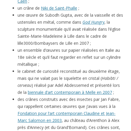
Caen
;
un crâne de
Niki de Saint-Phalle
;
une œuvre de Subodh Gupta, avec de la vaisselle et des
ustensiles en métal, comme dans
God Hungry
, la
sculpture monumentale qu’il avait réalisée dans l’église
Sainte-Marie-Madeleine à Lille dans le cadre de
lille3000/Bombaysers de Lille en 2007 ;
un ensemble d’œuvres sur papier réalisées en Italie au
18e siècle et qu’il faut regarder en reflet sur un cylindre
métallique ;
le cabinet de curiosité reconstitué au deuxième étage,
mais qui ne valait pas le squelette en cristal (
Habibti /
cerveau
) réalisé par Adel Abdessemed et présenté lors
de la
biennale d’art contemporain à Melle en 2007
;
des crânes construits avec des insectes par Jan Fabre,
qui rappellent certaines œuvres que j’avais vues à la
Fondation pour l’art contemporain Claudine et Jean-
Marc Salomon en 2003
, au château d’Arenthon à Alex
près d’Annecy (et du Grand’Bornand). Ces crânes sont,