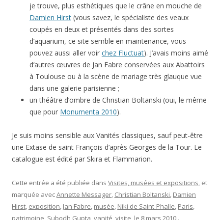
je trouve, plus esthétiques que le crâne en mouche de
Damien Hirst
(vous savez, le spécialiste des veaux
coupés en deux et présentés dans des sortes
d’aquarium, ce site semble en maintenance, vous
pouvez aussi aller voir
chez Fluctuat
). J’avais moins aimé
d’autres œuvres de Jan Fabre conservées aux Abattoirs
à Toulouse ou à la scène de mariage très glauque vue
dans une galerie parisienne ;
un théâtre d’ombre de Christian Boltanski (oui, le même
que pour
Monumenta 2010
).
Je suis moins sensible aux Vanités classiques, sauf peut-être
une Extase de saint François d’après Georges de la Tour. Le
catalogue est édité par Skira et Flammarion.
Cette entrée a été publiée dans
Visites, musées et expositions
, et
marquée avec
Annette Messager
,
Christian Boltanski
,
Damien
Hirst
,
exposition
,
Jan Fabre
,
musée
,
Niki de Saint-Phalle
,
Paris
,
patrimoine
,
Subodh Gupta
,
vanité
,
visite
, le
8 mars 2010
.