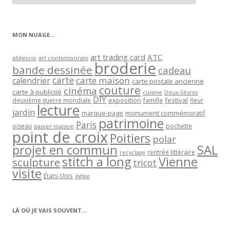
articles
par
catégorie
MON NUAGE…
art trading card
ATC
allégorie
art contemporain
broderie
bande dessinée
cadeau
carte
carte maison
calendrier
carte postale ancienne
couture
cinéma
carte à publicité
cuisine
Deux-Sèvres
DIY
exposition
festival
famille
deuxième guerre mondiale
fleur
lecture
jardin
marque-page
monument commémoratif
patrimoine
Paris
oiseau
papier maison
pochette
point de croix
Poitiers
polar
projet en commun
SAL
rentrée littéraire
recyclage
stitch a long
Vienne
sculpture
tricot
visite
États-Unis
église
LÀ OÙ JE VAIS SOUVENT…