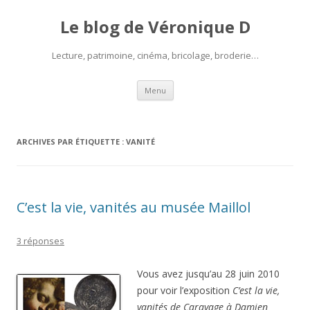
Le blog de Véronique D
Lecture, patrimoine, cinéma, bricolage, broderie…
Aller
Menu
au
contenu
ARCHIVES PAR ÉTIQUETTE :
VANITÉ
C’est la vie, vanités au musée Maillol
3 réponses
Vous avez jusqu’au 28 juin 2010
pour voir l’exposition
C’est la vie,
vanités de Caravage à Damien