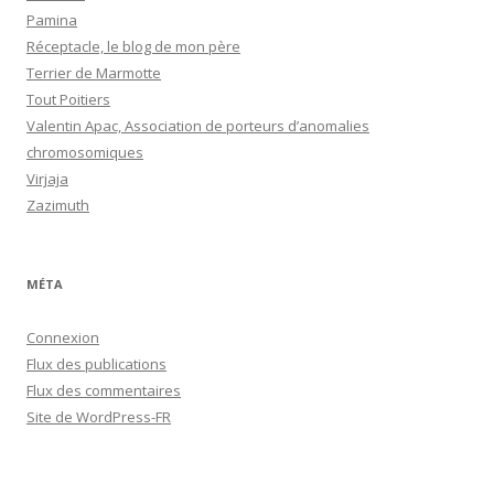
Pamina
Réceptacle, le blog de mon père
Terrier de Marmotte
Tout Poitiers
Valentin Apac, Association de porteurs d’anomalies
chromosomiques
Virjaja
Zazimuth
MÉTA
Connexion
Flux des publications
Flux des commentaires
Site de WordPress-FR