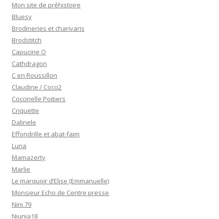
Mon site de préhistoire
Bluesy
Brodineries et charivaris
Brodstitch
Capucine O
Cathdragon
C en Roussillon
Claudine / Coco2
Coccinelle Poitiers
Criquette
Dalinele
Effondrille et abat-faim
Luna
Mamazerty
Marlie
Le marquoir d’Elise (Emmanuelle)
Monsieur Echo de Centre presse
Nini 79
Niunia18