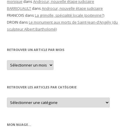
monique
dans
Androcur, nouvelle étape judiciaire
BARRIQUAULT
dans
Androcur, nouvelle étape judiciaire
FRANCOIS
dans
La grimolle, spécialité locale (poitevine?)
DROIN
dans
Le monument aux morts de Saint-Jean-d’Angély (du
sculpteur Albert Bartholomé)
RETROUVER UN ARTICLE PAR MOIS
Retrouver
un
article
par
mois
RETROUVER LES ARTICLES PAR CATÉGORIE
Retrouver
les
articles
par
catégorie
MON NUAGE…