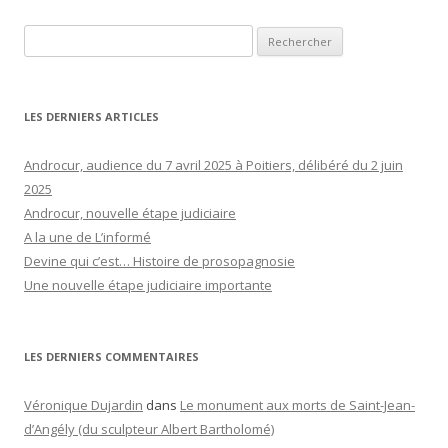
Rechercher :
LES DERNIERS ARTICLES
Androcur, audience du 7 avril 2025 à Poitiers, délibéré du 2 juin
2025
Androcur, nouvelle étape judiciaire
A la une de L’informé
Devine qui c’est… Histoire de prosopagnosie
Une nouvelle étape judiciaire importante
LES DERNIERS COMMENTAIRES
Véronique Dujardin
dans
Le monument aux morts de Saint-Jean-
d’Angély (du sculpteur Albert Bartholomé)