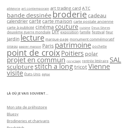
art trading card
ATC
allégorie
art contemporain
broderie
bande dessinée
cadeau
carte
carte maison
calendrier
carte postale ancienne
couture
cinéma
carte à publicité
cuisine
Deux-Sèvres
DIY
exposition
festival
famille
deuxième guerre mondiale
fleur
lecture
jardin
marque-page
monument commémoratif
patrimoine
Paris
oiseau
papier maison
pochette
point de croix
Poitiers
polar
projet en commun
SAL
rentrée littéraire
recyclage
stitch a long
Vienne
sculpture
tricot
visite
États-Unis
église
LÀ OÙ JE VAIS SOUVENT…
Mon site de préhistoire
Bluesy
Brodineries et charivaris
Brodstitch