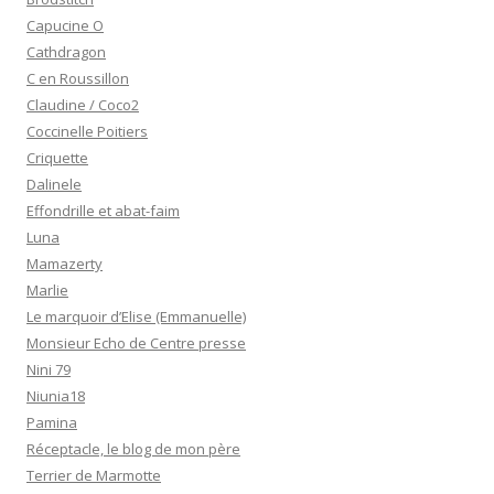
Capucine O
Cathdragon
C en Roussillon
Claudine / Coco2
Coccinelle Poitiers
Criquette
Dalinele
Effondrille et abat-faim
Luna
Mamazerty
Marlie
Le marquoir d’Elise (Emmanuelle)
Monsieur Echo de Centre presse
Nini 79
Niunia18
Pamina
Réceptacle, le blog de mon père
Terrier de Marmotte