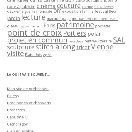
calendrier
carte postale ancienne
couture
cinéma
carte à publicité
cuisine
Deux-Sèvres
DIY
exposition
festival
famille
deuxième guerre mondiale
fleur
lecture
jardin
marque-page
monument commémoratif
patrimoine
Paris
oiseau
papier maison
pochette
point de croix
Poitiers
polar
projet en commun
SAL
rentrée littéraire
recyclage
stitch a long
Vienne
sculpture
tricot
visite
États-Unis
église
LÀ OÙ JE VAIS SOUVENT…
Mon site de préhistoire
Bluesy
Brodineries et charivaris
Brodstitch
Capucine O
Cathdragon
C en Roussillon