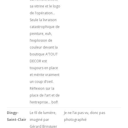
sa vitrine et le logo
de l’opération…
Seule la livraison
catastrophique de
peinture, euh,
l’explosion de
couleur devant la
boutique A’TOUT
DECOR est
toujours en place
et mérite vraiment
un coup d’oeil.
Réflexion sur la
place de l’art et de
l’entreprise… bof!
Dingy-
Le fil de lumière,
Je ne l’ai pas vu, donc pas
Saint-Clair
imaginé par
photographié
Gérard Bringuier