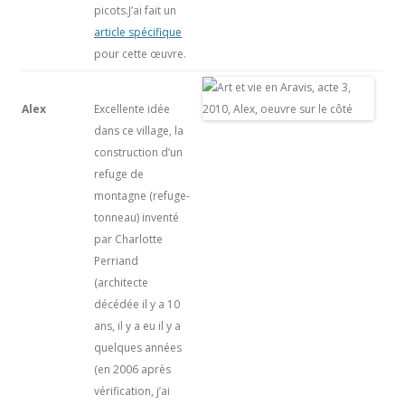
picots.J’ai fait un
article spécifique
pour cette œuvre.
Alex
Excellente idée
dans ce village, la
construction d’un
refuge de
montagne (refuge-
tonneau) inventé
par Charlotte
Perriand
(architecte
décédée il y a 10
ans, il y a eu il y a
quelques années
(en 2006 après
vérification, j’ai