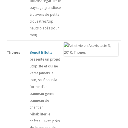
pouvez regarder le
paysage grandiose
à travers de petits
trous (très/top
hauts placés pour
moi).
Thônes
Benoît Billotte
présente un projet
utopiste et qui ne
verra jamais le
jour, sauf sous la
forme d’un
panneau genre
panneau de
chantier :
réhabiliter le
château Avet, près
de la maison de