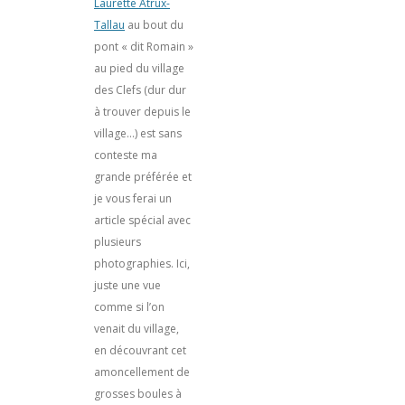
Laurette Atrux-
Tallau
au bout du
pont « dit Romain »
au pied du village
des Clefs (dur dur
à trouver depuis le
village…) est sans
conteste ma
grande préférée et
je vous ferai un
article spécial avec
plusieurs
photographies. Ici,
juste une vue
comme si l’on
venait du village,
en découvrant cet
amoncellement de
grosses boules à