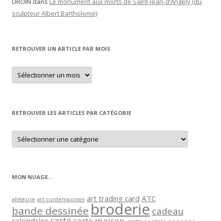
DROIN
dans
Le monument aux morts de Saint-Jean-d’Angély (du
sculpteur Albert Bartholomé)
RETROUVER UN ARTICLE PAR MOIS
Retrouver
un
article
par
mois
RETROUVER LES ARTICLES PAR CATÉGORIE
Retrouver
les
articles
par
catégorie
MON NUAGE…
art trading card
ATC
allégorie
art contemporain
broderie
bande dessinée
cadeau
carte
carte maison