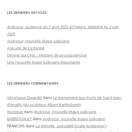
LES DERNIERS ARTICLES
Androcur, audience du 7 avril 2025 à Poitiers, délibéré du 2 juin
2025
Androcur, nouvelle étape judiciaire
A la une de L’informé
Devine qui c’est… Histoire de prosopagnosie
Une nouvelle étape judiciaire importante
LES DERNIERS COMMENTAIRES
Véronique Dujardin
dans
Le monument aux morts de Saint-Jean-
d’Angély (du sculpteur Albert Bartholomé)
monique
dans
Androcur, nouvelle étape judiciaire
BARRIQUAULT
dans
Androcur, nouvelle étape judiciaire
FRANCOIS
dans
La grimolle, spécialité locale (poitevine?)