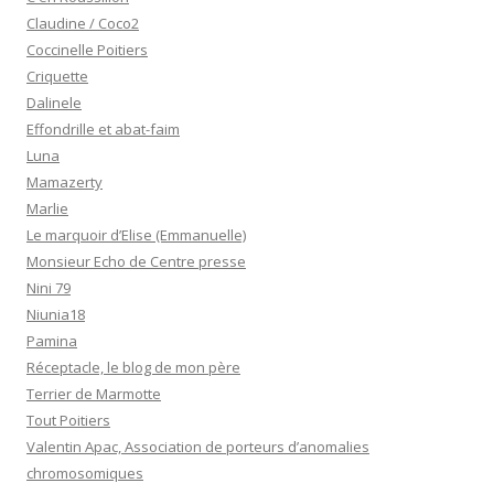
Claudine / Coco2
Coccinelle Poitiers
Criquette
Dalinele
Effondrille et abat-faim
Luna
Mamazerty
Marlie
Le marquoir d’Elise (Emmanuelle)
Monsieur Echo de Centre presse
Nini 79
Niunia18
Pamina
Réceptacle, le blog de mon père
Terrier de Marmotte
Tout Poitiers
Valentin Apac, Association de porteurs d’anomalies
chromosomiques