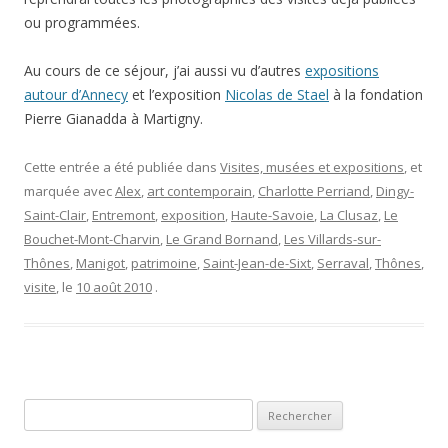
ou programmées.
Au cours de ce séjour, j’ai aussi vu d’autres
expositions
autour d’Annecy
et l’exposition
Nicolas de Stael
à la fondation
Pierre Gianadda à Martigny.
Cette entrée a été publiée dans
Visites, musées et expositions
, et
marquée avec
Alex
,
art contemporain
,
Charlotte Perriand
,
Dingy-
Saint-Clair
,
Entremont
,
exposition
,
Haute-Savoie
,
La Clusaz
,
Le
Bouchet-Mont-Charvin
,
Le Grand Bornand
,
Les Villards-sur-
Thônes
,
Manigot
,
patrimoine
,
Saint-Jean-de-Sixt
,
Serraval
,
Thônes
,
visite
, le
10 août 2010
.
Rechercher :