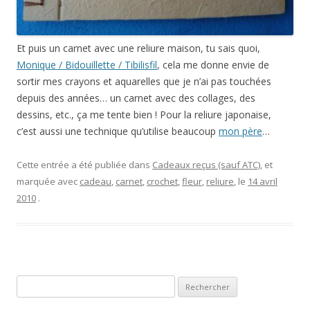
Et puis un carnet avec une reliure maison, tu sais quoi,
Monique / Bidouillette / Tibilisfil
, cela me donne envie de
sortir mes crayons et aquarelles que je n’ai pas touchées
depuis des années… un carnet avec des collages, des
dessins, etc., ça me tente bien ! Pour la reliure japonaise,
c’est aussi une technique qu’utilise beaucoup
mon père
…
Cette entrée a été publiée dans
Cadeaux reçus (sauf ATC)
, et
marquée avec
cadeau
,
carnet
,
crochet
,
fleur
,
reliure
, le
14 avril
2010
.
Rechercher :