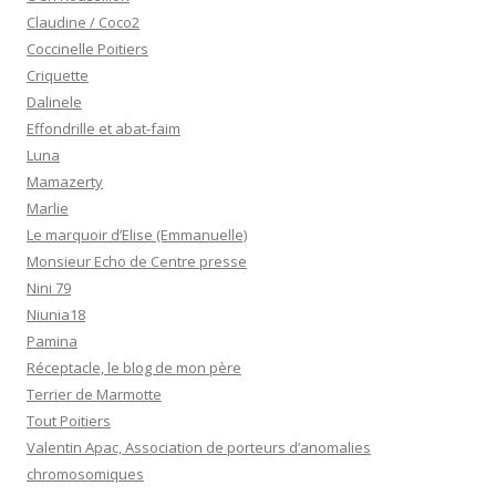
Claudine / Coco2
Coccinelle Poitiers
Criquette
Dalinele
Effondrille et abat-faim
Luna
Mamazerty
Marlie
Le marquoir d’Elise (Emmanuelle)
Monsieur Echo de Centre presse
Nini 79
Niunia18
Pamina
Réceptacle, le blog de mon père
Terrier de Marmotte
Tout Poitiers
Valentin Apac, Association de porteurs d’anomalies
chromosomiques