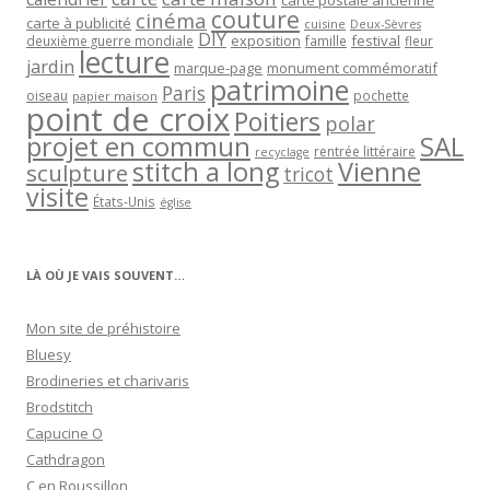
carte postale ancienne
couture
cinéma
carte à publicité
cuisine
Deux-Sèvres
DIY
exposition
festival
famille
deuxième guerre mondiale
fleur
lecture
jardin
marque-page
monument commémoratif
patrimoine
Paris
oiseau
papier maison
pochette
point de croix
Poitiers
polar
projet en commun
SAL
rentrée littéraire
recyclage
stitch a long
Vienne
sculpture
tricot
visite
États-Unis
église
LÀ OÙ JE VAIS SOUVENT…
Mon site de préhistoire
Bluesy
Brodineries et charivaris
Brodstitch
Capucine O
Cathdragon
C en Roussillon