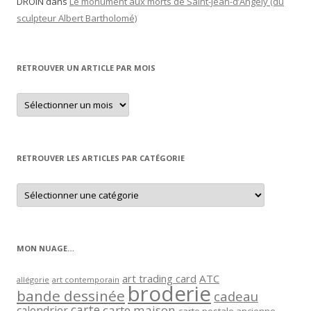
DROIN
dans
Le monument aux morts de Saint-Jean-d’Angély (du
sculpteur Albert Bartholomé)
RETROUVER UN ARTICLE PAR MOIS
Retrouver
un
article
par
mois
RETROUVER LES ARTICLES PAR CATÉGORIE
Retrouver
les
articles
par
catégorie
MON NUAGE…
art trading card
ATC
allégorie
art contemporain
broderie
bande dessinée
cadeau
carte
carte maison
calendrier