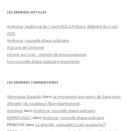
LES DERNIERS ARTICLES
Androcur, audience du 7 avril 2025 à Poitiers, délibéré du 2 juin
2025
Androcur, nouvelle étape judiciaire
A la une de L’informé
Devine qui c’est… Histoire de prosopagnosie
Une nouvelle étape judiciaire importante
LES DERNIERS COMMENTAIRES
Véronique Dujardin
dans
Le monument aux morts de Saint-Jean-
d’Angély (du sculpteur Albert Bartholomé)
monique
dans
Androcur, nouvelle étape judiciaire
BARRIQUAULT
dans
Androcur, nouvelle étape judiciaire
FRANCOIS
dans
La grimolle, spécialité locale (poitevine?)