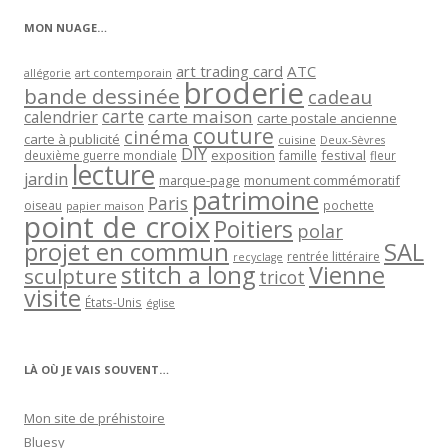
MON NUAGE…
art trading card
ATC
allégorie
art contemporain
broderie
bande dessinée
cadeau
carte
carte maison
calendrier
carte postale ancienne
couture
cinéma
carte à publicité
cuisine
Deux-Sèvres
DIY
exposition
festival
famille
deuxième guerre mondiale
fleur
lecture
jardin
marque-page
monument commémoratif
patrimoine
Paris
oiseau
papier maison
pochette
point de croix
Poitiers
polar
projet en commun
SAL
rentrée littéraire
recyclage
stitch a long
Vienne
sculpture
tricot
visite
États-Unis
église
LÀ OÙ JE VAIS SOUVENT…
Mon site de préhistoire
Bluesy