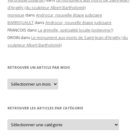
Véronique Dujardin
dans
Le monument aux morts de Saint-Jean-
d’Angély (du sculpteur Albert Bartholomé)
monique
dans
Androcur, nouvelle étape judiciaire
BARRIQUAULT
dans
Androcur, nouvelle étape judiciaire
FRANCOIS
dans
La grimolle, spécialité locale (poitevine?)
DROIN
dans
Le monument aux morts de Saint-Jean-d’Angély (du
sculpteur Albert Bartholomé)
RETROUVER UN ARTICLE PAR MOIS
Retrouver
un
article
par
mois
RETROUVER LES ARTICLES PAR CATÉGORIE
Retrouver
les
articles
par
catégorie