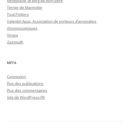
Réceptacle, le blog de mon père
Terrier de Marmotte
Tout Poitiers
Valentin Apac, Association de porteurs d’anomalies
chromosomiques
Virjaja
Zazimuth
MÉTA
Connexion
Flux des publications
Flux des commentaires
Site de WordPress-FR