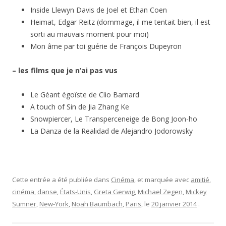
Inside Llewyn Davis de Joel et Ethan Coen
Heimat, Edgar Reitz (dommage, il me tentait bien, il est
sorti au mauvais moment pour moi)
Mon âme par toi guérie de François Dupeyron
– les films que je n’ai pas vus
Le Géant égoïste de Clio Barnard
A touch of Sin de Jia Zhang Ke
Snowpiercer, Le Transperceneige de Bong Joon-ho
La Danza de la Realidad de Alejandro Jodorowsky
Cette entrée a été publiée dans
Cinéma
, et marquée avec
amitié
,
cinéma
,
danse
,
États-Unis
,
Greta Gerwig
,
Michael Zegen
,
Mickey
Sumner
,
New-York
,
Noah Baumbach
,
Paris
, le
20 janvier 2014
.