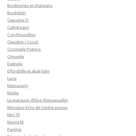
Brodineries et charivaris
Brodstitch
Capucine O
Cathdragon
C en Roussillon
Claudine / Coco2
Coccinelle Poitiers
Criquette
Dalinele
Effondrille et abat-faim
Luna
Mamazerty
Marlie
Le marquoir d’Elise (Emmanuelle)
Monsieur Echo de Centre presse
Nini 79
Niunia18
Pamina