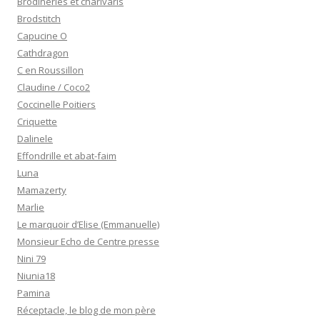
Brodineries et charivaris
Brodstitch
Capucine O
Cathdragon
C en Roussillon
Claudine / Coco2
Coccinelle Poitiers
Criquette
Dalinele
Effondrille et abat-faim
Luna
Mamazerty
Marlie
Le marquoir d’Elise (Emmanuelle)
Monsieur Echo de Centre presse
Nini 79
Niunia18
Pamina
Réceptacle, le blog de mon père