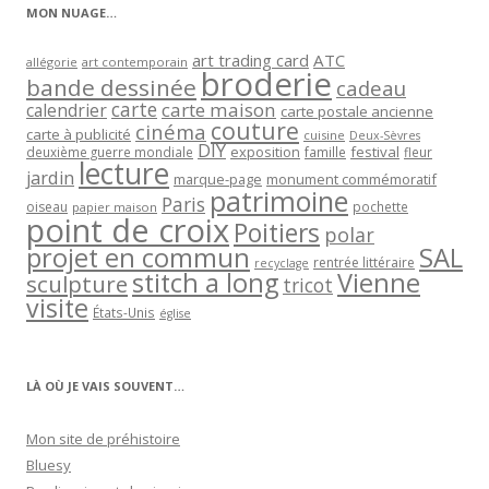
MON NUAGE…
art trading card
ATC
allégorie
art contemporain
broderie
bande dessinée
cadeau
carte
carte maison
calendrier
carte postale ancienne
couture
cinéma
carte à publicité
cuisine
Deux-Sèvres
DIY
exposition
festival
famille
deuxième guerre mondiale
fleur
lecture
jardin
marque-page
monument commémoratif
patrimoine
Paris
oiseau
papier maison
pochette
point de croix
Poitiers
polar
projet en commun
SAL
rentrée littéraire
recyclage
stitch a long
Vienne
sculpture
tricot
visite
États-Unis
église
LÀ OÙ JE VAIS SOUVENT…
Mon site de préhistoire
Bluesy