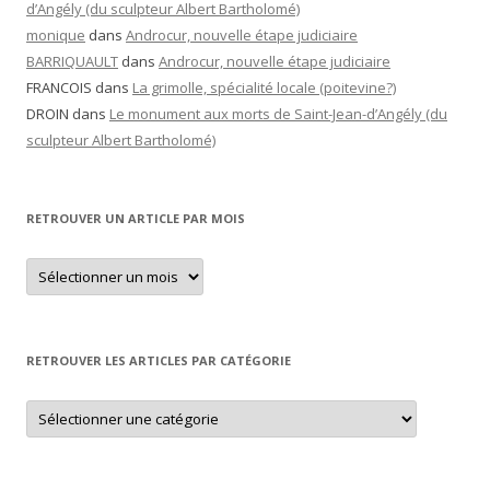
d’Angély (du sculpteur Albert Bartholomé)
monique
dans
Androcur, nouvelle étape judiciaire
BARRIQUAULT
dans
Androcur, nouvelle étape judiciaire
FRANCOIS
dans
La grimolle, spécialité locale (poitevine?)
DROIN
dans
Le monument aux morts de Saint-Jean-d’Angély (du
sculpteur Albert Bartholomé)
RETROUVER UN ARTICLE PAR MOIS
Retrouver
un
article
par
mois
RETROUVER LES ARTICLES PAR CATÉGORIE
Retrouver
les
articles
par
catégorie