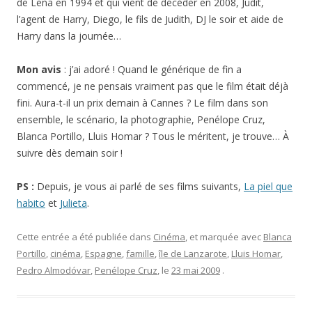
de Lena en 1994 et qui vient de décéder en 2008, Judit,
l’agent de Harry, Diego, le fils de Judith, DJ le soir et aide de
Harry dans la journée…
Mon avis
: j’ai adoré ! Quand le générique de fin a
commencé, je ne pensais vraiment pas que le film était déjà
fini. Aura-t-il un prix demain à Cannes ? Le film dans son
ensemble, le scénario, la photographie, Penélope Cruz,
Blanca Portillo, Lluis Homar ? Tous le méritent, je trouve… À
suivre dès demain soir !
PS :
Depuis, je vous ai parlé de ses films suivants,
La piel que
habito
et
Julieta
.
Cette entrée a été publiée dans
Cinéma
, et marquée avec
Blanca
Portillo
,
cinéma
,
Espagne
,
famille
,
île de Lanzarote
,
Lluis Homar
,
Pedro Almodóvar
,
Penélope Cruz
, le
23 mai 2009
.