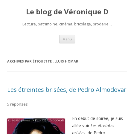
Le blog de Véronique D
Lecture, patrimoine, cinéma, bricolage, broderie…
Aller
Menu
au
contenu
ARCHIVES PAR ÉTIQUETTE :
LLUIS HOMAR
Les étreintes brisées, de Pedro Almodovar
5 réponses
En
début de soirée, je suis
allée voir
Les étreintes
brisées
, de Pedro