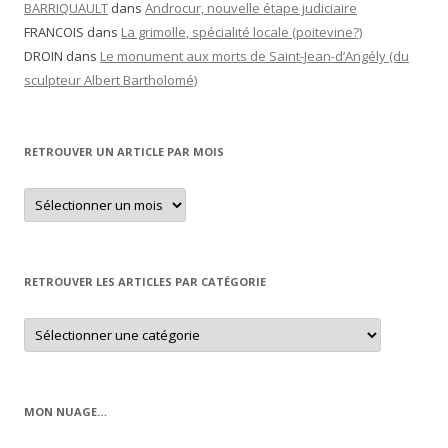
BARRIQUAULT
dans
Androcur, nouvelle étape judiciaire
FRANCOIS
dans
La grimolle, spécialité locale (poitevine?)
DROIN
dans
Le monument aux morts de Saint-Jean-d’Angély (du
sculpteur Albert Bartholomé)
RETROUVER UN ARTICLE PAR MOIS
Retrouver
un
article
par
mois
RETROUVER LES ARTICLES PAR CATÉGORIE
Retrouver
les
articles
par
catégorie
MON NUAGE…