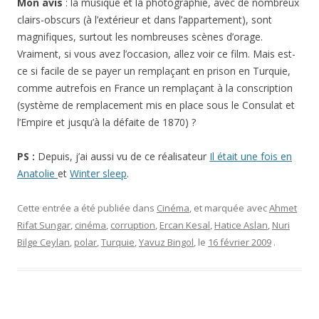
Mon avis
: la musique et la photographie, avec de nombreux
clairs-obscurs (à l’extérieur et dans l’appartement), sont
magnifiques, surtout les nombreuses scènes d’orage.
Vraiment, si vous avez l’occasion, allez voir ce film. Mais est-
ce si facile de se payer un remplaçant en prison en Turquie,
comme autrefois en France un remplaçant à la conscription
(système de remplacement mis en place sous le Consulat et
l’Empire et jusqu’à la défaite de 1870) ?
PS :
Depuis, j’ai aussi vu de ce réalisateur
Il était une fois en
Anatolie
et
Winter sleep
.
Cette entrée a été publiée dans
Cinéma
, et marquée avec
Ahmet
Rifat Sungar
,
cinéma
,
corruption
,
Ercan Kesal
,
Hatice Aslan
,
Nuri
Bilge Ceylan
,
polar
,
Turquie
,
Yavuz Bingol
, le
16 février 2009
.