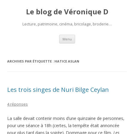
Le blog de Véronique D
Lecture, patrimoine, cinéma, bricolage, broderie…
Aller
Menu
au
contenu
ARCHIVES PAR ÉTIQUETTE :
HATICE ASLAN
Les trois singes de Nuri Bilge Ceylan
4 réponses
La salle devait contenir moins d’une quinzaine de personnes,
pour une séance à 18h (certes, la tempête était annoncée
pour plus tard dans la soirée). Dommage pour ce film,
Les