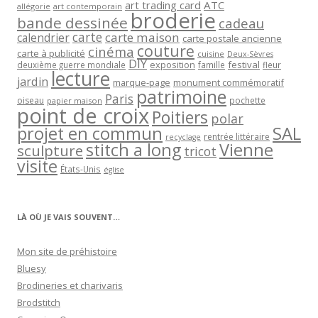
art trading card
ATC
allégorie
art contemporain
broderie
bande dessinée
cadeau
carte
carte maison
calendrier
carte postale ancienne
couture
cinéma
carte à publicité
cuisine
Deux-Sèvres
DIY
exposition
festival
famille
deuxième guerre mondiale
fleur
lecture
jardin
marque-page
monument commémoratif
patrimoine
Paris
oiseau
papier maison
pochette
point de croix
Poitiers
polar
projet en commun
SAL
rentrée littéraire
recyclage
stitch a long
Vienne
sculpture
tricot
visite
États-Unis
église
LÀ OÙ JE VAIS SOUVENT…
Mon site de préhistoire
Bluesy
Brodineries et charivaris
Brodstitch