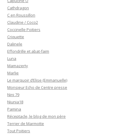
Capucine O
Cathdragon
C en Roussillon
Claudine / Coco2
Coccinelle Poitiers
Criquette
Dalinele
Effondrille et abat-faim
Luna
Mamazerty
Marlie
Le marquoir d’Elise (Emmanuelle)
Monsieur Echo de Centre presse
Nini 79
Niunia18
Pamina
Réceptacle, le blog de mon père
Terrier de Marmotte
Tout Poitiers