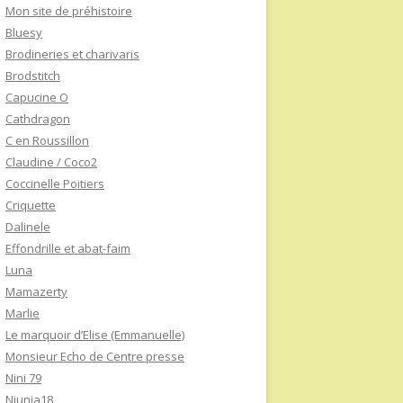
Mon site de préhistoire
Bluesy
Brodineries et charivaris
Brodstitch
Capucine O
Cathdragon
C en Roussillon
Claudine / Coco2
Coccinelle Poitiers
Criquette
Dalinele
Effondrille et abat-faim
Luna
Mamazerty
Marlie
Le marquoir d’Elise (Emmanuelle)
Monsieur Echo de Centre presse
Nini 79
Niunia18