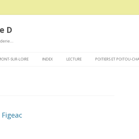
e D
roderie…
Aller
au
ONT-SUR-LOIRE
INDEX
LECTURE
POITIERS ET POITOU-CH
contenu
 Figeac