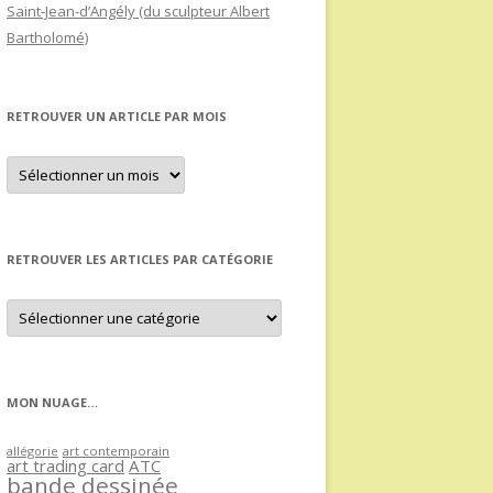
Saint-Jean-d’Angély (du sculpteur Albert
Bartholomé)
RETROUVER UN ARTICLE PAR MOIS
Retrouver
un
article
par
mois
RETROUVER LES ARTICLES PAR CATÉGORIE
Retrouver
les
articles
par
catégorie
MON NUAGE…
allégorie
art contemporain
art trading card
ATC
bande dessinée