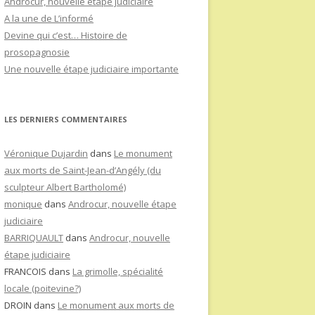
Androcur, nouvelle étape judiciaire
A la une de L’informé
Devine qui c’est… Histoire de
prosopagnosie
Une nouvelle étape judiciaire importante
LES DERNIERS COMMENTAIRES
Véronique Dujardin
dans
Le monument
aux morts de Saint-Jean-d’Angély (du
sculpteur Albert Bartholomé)
monique
dans
Androcur, nouvelle étape
judiciaire
BARRIQUAULT
dans
Androcur, nouvelle
étape judiciaire
FRANCOIS
dans
La grimolle, spécialité
locale (poitevine?)
DROIN
dans
Le monument aux morts de