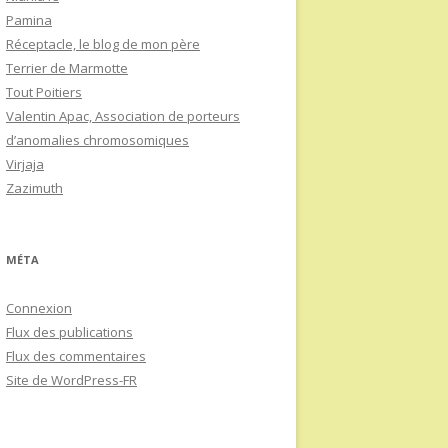
Pamina
Réceptacle, le blog de mon père
Terrier de Marmotte
Tout Poitiers
Valentin Apac, Association de porteurs
d’anomalies chromosomiques
Virjaja
Zazimuth
MÉTA
Connexion
Flux des publications
Flux des commentaires
Site de WordPress-FR