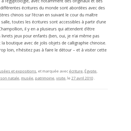
 à l’égyptologie, avec notamment des originaux et des
 différentes écritures du monde sont abordées avec des
ctères chinois sur l’écran en suivant le cour du maître
 salle, toutes les écritures sont accessibles à partir d’une
hampollion, il y en a plusieurs qui attendent d’être
s livrets jeux pour enfants (ben, oui, je n’ai même pas
 la boutique avec de jolis objets de calligraphie chinoise.
p loin, n’hésitez pas à faire le détour – et à visiter cette
musées et expositions
, et marquée avec
écriture
,
Égypte
,
son natale
,
musée
,
patrimoine
,
visite
, le
27 avril 2010
.