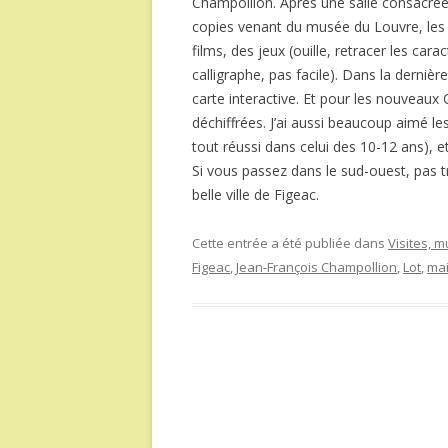
Champollion. Après une salle consacrée
copies venant du musée du Louvre, les
films, des jeux (ouille, retracer les cara
calligraphe, pas facile). Dans la dernière
carte interactive. Et pour les nouveaux C
déchiffrées. J’ai aussi beaucoup aimé le
tout réussi dans celui des 10-12 ans), et
Si vous passez dans le sud-ouest, pas tro
belle ville de Figeac.
Cette entrée a été publiée dans
Visites, 
Figeac
,
Jean-François Champollion
,
Lot
,
mai