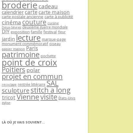
broderie
cadeau
carte
carte maison
calendrier
carte postale ancienne
carte à publicité
couture
cinéma
cuisine
deuxième guerre mondiale
Deux-Sèvres
DIY
exposition
festival
famille
fleur
lecture
jardin
marque-page
monument commémoratif
oiseau
Paris
papier maison
patrimoine
pochette
point de croix
Poitiers
polar
projet en commun
SAL
rentrée littéraire
recyclage
stitch a long
sculpture
Vienne
visite
tricot
États-Unis
église
LÀ OÙ JE VAIS SOUVENT…