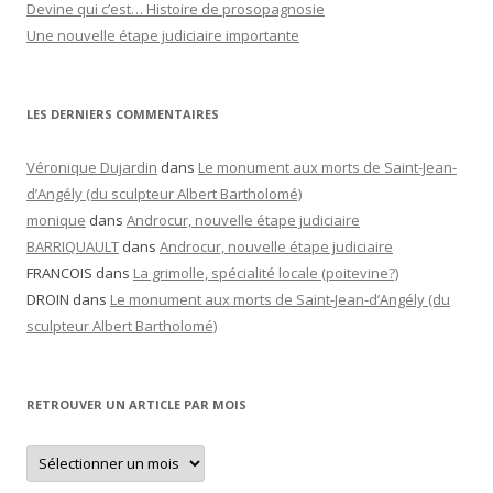
Devine qui c’est… Histoire de prosopagnosie
Une nouvelle étape judiciaire importante
LES DERNIERS COMMENTAIRES
Véronique Dujardin
dans
Le monument aux morts de Saint-Jean-
d’Angély (du sculpteur Albert Bartholomé)
monique
dans
Androcur, nouvelle étape judiciaire
BARRIQUAULT
dans
Androcur, nouvelle étape judiciaire
FRANCOIS
dans
La grimolle, spécialité locale (poitevine?)
DROIN
dans
Le monument aux morts de Saint-Jean-d’Angély (du
sculpteur Albert Bartholomé)
RETROUVER UN ARTICLE PAR MOIS
Retrouver
un
article