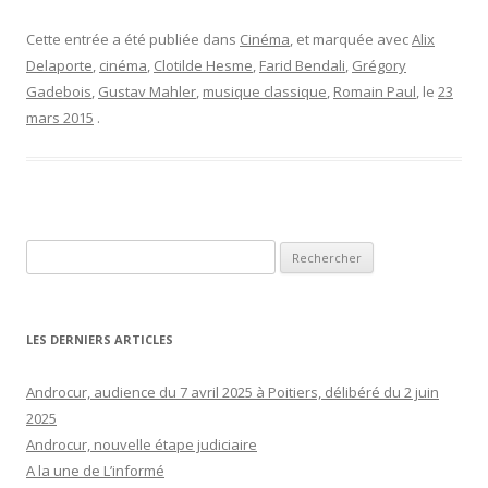
Cette entrée a été publiée dans
Cinéma
, et marquée avec
Alix
Delaporte
,
cinéma
,
Clotilde Hesme
,
Farid Bendali
,
Grégory
Gadebois
,
Gustav Mahler
,
musique classique
,
Romain Paul
, le
23
mars 2015
.
Rechercher :
LES DERNIERS ARTICLES
Androcur, audience du 7 avril 2025 à Poitiers, délibéré du 2 juin
2025
Androcur, nouvelle étape judiciaire
A la une de L’informé