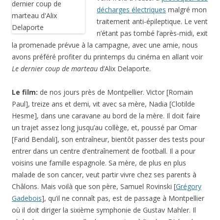
décharges électriques
malgré mon
traitement anti-épileptique. Le vent
n’étant pas tombé l’après-midi, exit
la promenade prévue à la campagne, avec une amie, nous
avons préféré profiter du printemps du cinéma en allant voir
Le dernier coup de marteau
d’Alix Delaporte.
Le film:
de nos jours près de Montpellier. Victor [Romain
Paul], treize ans et demi, vit avec sa mère, Nadia [Clotilde
Hesme], dans une caravane au bord de la mère. Il doit faire
un trajet assez long jusqu’au collège, et, poussé par Omar
[Farid Bendali], son entraîneur, bientôt passer des tests pour
entrer dans un centre d’entraînement de football. Il a pour
voisins une famille espagnole. Sa mère, de plus en plus
malade de son cancer, veut partir vivre chez ses parents à
Châlons. Mais voilà que son père, Samuel Rovinski [
Grégory
Gadebois
], qu’il ne connaît pas, est de passage à Montpellier
où il doit diriger la sixième symphonie de Gustav Mahler. Il