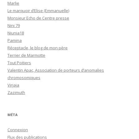
Marlie
Le marquoir d’Elise (Emmanuelle)
Monsieur Echo de Centre presse
Nini 79
Niunia18
Pamina
Réceptacle, le blog de mon père
Terrier de Marmotte
Tout Poitiers
Valentin Apac, Association de porteurs d’anomalies
chromosomiques
Virjaja
Zazimuth
MÉTA
Connexion
Flux des publications