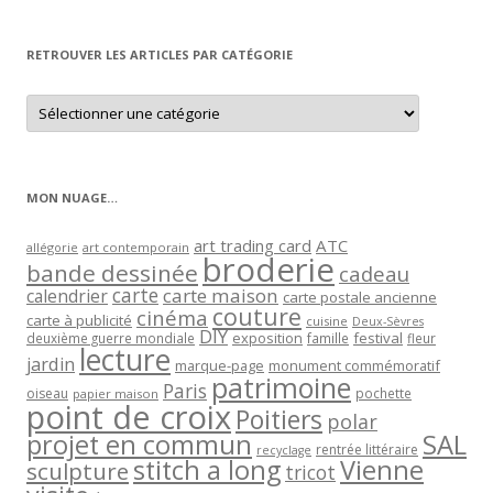
par
mois
RETROUVER LES ARTICLES PAR CATÉGORIE
Retrouver
les
articles
par
catégorie
MON NUAGE…
art trading card
ATC
allégorie
art contemporain
broderie
bande dessinée
cadeau
carte
carte maison
calendrier
carte postale ancienne
couture
cinéma
carte à publicité
cuisine
Deux-Sèvres
DIY
exposition
festival
famille
deuxième guerre mondiale
fleur
lecture
jardin
marque-page
monument commémoratif
patrimoine
Paris
oiseau
papier maison
pochette
point de croix
Poitiers
polar
projet en commun
SAL
rentrée littéraire
recyclage
stitch a long
Vienne
sculpture
tricot