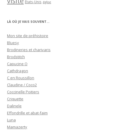
visite
États-Unis
église
LÀ OÙ JE VAIS SOUVENT…
Mon site de préhistoire
Bluesy
Brodineries et charivaris
Brodstitch
Capucine O
Cathdragon
C en Roussillon
Claudine / Coco2
Coccinelle Poitiers
Criquette
Dalinele
Effondrille et abat-faim
Luna
Mamazerty