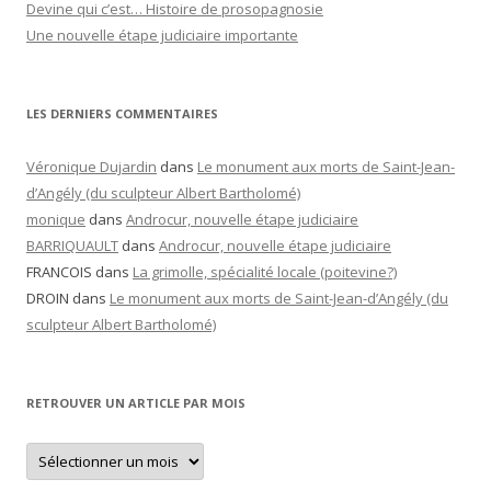
Devine qui c’est… Histoire de prosopagnosie
Une nouvelle étape judiciaire importante
LES DERNIERS COMMENTAIRES
Véronique Dujardin
dans
Le monument aux morts de Saint-Jean-
d’Angély (du sculpteur Albert Bartholomé)
monique
dans
Androcur, nouvelle étape judiciaire
BARRIQUAULT
dans
Androcur, nouvelle étape judiciaire
FRANCOIS
dans
La grimolle, spécialité locale (poitevine?)
DROIN
dans
Le monument aux morts de Saint-Jean-d’Angély (du
sculpteur Albert Bartholomé)
RETROUVER UN ARTICLE PAR MOIS
Retrouver
un
article