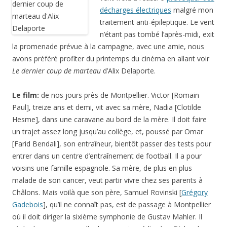
décharges électriques
malgré mon
traitement anti-épileptique. Le vent
n’étant pas tombé l’après-midi, exit
la promenade prévue à la campagne, avec une amie, nous
avons préféré profiter du printemps du cinéma en allant voir
Le dernier coup de marteau
d’Alix Delaporte.
Le film:
de nos jours près de Montpellier. Victor [Romain
Paul], treize ans et demi, vit avec sa mère, Nadia [Clotilde
Hesme], dans une caravane au bord de la mère. Il doit faire
un trajet assez long jusqu’au collège, et, poussé par Omar
[Farid Bendali], son entraîneur, bientôt passer des tests pour
entrer dans un centre d’entraînement de football. Il a pour
voisins une famille espagnole. Sa mère, de plus en plus
malade de son cancer, veut partir vivre chez ses parents à
Châlons. Mais voilà que son père, Samuel Rovinski [
Grégory
Gadebois
], qu’il ne connaît pas, est de passage à Montpellier
où il doit diriger la sixième symphonie de Gustav Mahler. Il