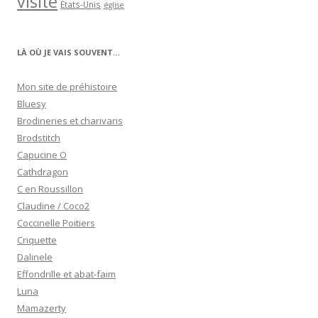
visite
États-Unis
église
LÀ OÙ JE VAIS SOUVENT…
Mon site de préhistoire
Bluesy
Brodineries et charivaris
Brodstitch
Capucine O
Cathdragon
C en Roussillon
Claudine / Coco2
Coccinelle Poitiers
Criquette
Dalinele
Effondrille et abat-faim
Luna
Mamazerty