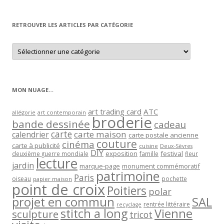
par
mois
RETROUVER LES ARTICLES PAR CATÉGORIE
Retrouver
les
articles
par
catégorie
MON NUAGE…
art trading card
ATC
allégorie
art contemporain
broderie
bande dessinée
cadeau
carte
carte maison
calendrier
carte postale ancienne
couture
cinéma
carte à publicité
cuisine
Deux-Sèvres
DIY
exposition
festival
famille
deuxième guerre mondiale
fleur
lecture
jardin
marque-page
monument commémoratif
patrimoine
Paris
oiseau
papier maison
pochette
point de croix
Poitiers
polar
projet en commun
SAL
rentrée littéraire
recyclage
stitch a long
Vienne
sculpture
tricot