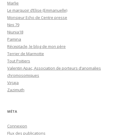
Marlie
Le marquoir d’Elise (Emmanuelle)
Monsieur Echo de Centre presse
Nini 79
Niunia18
Pamina
Réceptacle, le blog de mon père
Terrier de Marmotte
Tout Poitiers
Valentin Apac, Association de porteurs d’anomalies
chromosomiques
Virjaja
Zazimuth
MÉTA
Connexion
Flux des publications