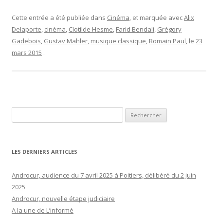
Cette entrée a été publiée dans
Cinéma
, et marquée avec
Alix
Delaporte
,
cinéma
,
Clotilde Hesme
,
Farid Bendali
,
Grégory
Gadebois
,
Gustav Mahler
,
musique classique
,
Romain Paul
, le
23
mars 2015
.
Rechercher :
LES DERNIERS ARTICLES
Androcur, audience du 7 avril 2025 à Poitiers, délibéré du 2 juin
2025
Androcur, nouvelle étape judiciaire
A la une de L’informé