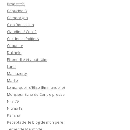
Brodstitch
Capucine O
Cathdragon
C en Roussillon
Claudine / Coco2
Coccinelle Poitiers
Criquette
Dalinele
Effondrille et abat-faim
Luna
Mamazerty
Marlie
Le marquoir d’Elise (Emmanuelle)
Monsieur Echo de Centre presse
Nini 79
Niunia18
Pamina
Réceptacle, le blog de mon père
Terrier de Marmotte