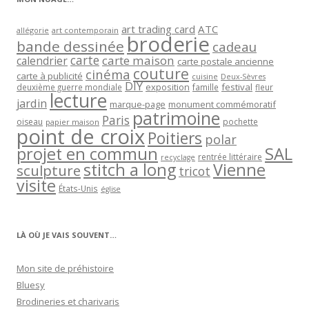
art trading card
ATC
allégorie
art contemporain
broderie
bande dessinée
cadeau
carte
carte maison
calendrier
carte postale ancienne
couture
cinéma
carte à publicité
cuisine
Deux-Sèvres
DIY
exposition
festival
famille
deuxième guerre mondiale
fleur
lecture
jardin
marque-page
monument commémoratif
patrimoine
Paris
oiseau
papier maison
pochette
point de croix
Poitiers
polar
projet en commun
SAL
rentrée littéraire
recyclage
stitch a long
Vienne
sculpture
tricot
visite
États-Unis
église
LÀ OÙ JE VAIS SOUVENT…
Mon site de préhistoire
Bluesy
Brodineries et charivaris