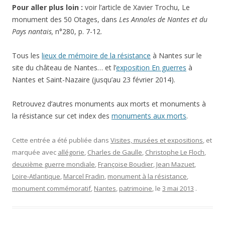
Pour aller plus loin :
voir l’article de Xavier Trochu, Le
monument des 50 Otages, dans
Les Annales de Nantes et du
Pays nantais,
n°280, p. 7-12.
Tous les
lieux de mémoire de la résistance
à Nantes sur le
site du château de Nantes… et l’
exposition En guerres
à
Nantes et Saint-Nazaire (jusqu’au 23 février 2014).
Retrouvez d’autres monuments aux morts et monuments à
la résistance sur cet index des
monuments aux morts
.
Cette entrée a été publiée dans
Visites, musées et expositions
, et
marquée avec
allégorie
,
Charles de Gaulle
,
Christophe Le Floch
,
deuxième guerre mondiale
,
Françoise Boudier
,
Jean Mazuet
,
Loire-Atlantique
,
Marcel Fradin
,
monument à la résistance
,
monument commémoratif
,
Nantes
,
patrimoine
, le
3 mai 2013
.