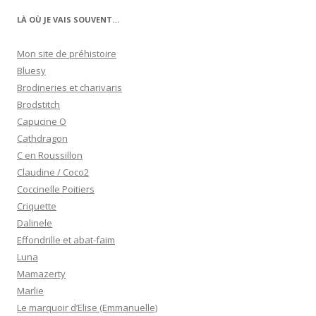
LÀ OÙ JE VAIS SOUVENT…
Mon site de préhistoire
Bluesy
Brodineries et charivaris
Brodstitch
Capucine O
Cathdragon
C en Roussillon
Claudine / Coco2
Coccinelle Poitiers
Criquette
Dalinele
Effondrille et abat-faim
Luna
Mamazerty
Marlie
Le marquoir d’Elise (Emmanuelle)