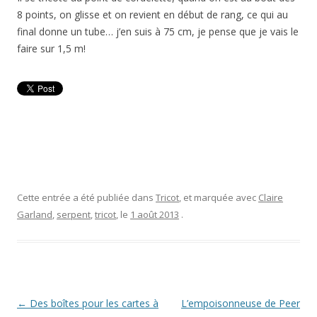
8 points, on glisse et on revient en début de rang, ce qui au
final donne un tube… j’en suis à 75 cm, je pense que je vais le
faire sur 1,5 m!
Cette entrée a été publiée dans
Tricot
, et marquée avec
Claire
Garland
,
serpent
,
tricot
, le
1 août 2013
.
Navigation
←
Des boîtes pour les cartes à
L’empoisonneuse de Peer