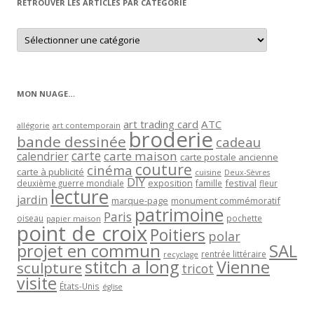
RETROUVER LES ARTICLES PAR CATÉGORIE
Retrouver
les
articles
par
catégorie
MON NUAGE…
art trading card
ATC
allégorie
art contemporain
broderie
bande dessinée
cadeau
carte
carte maison
calendrier
carte postale ancienne
couture
cinéma
carte à publicité
cuisine
Deux-Sèvres
DIY
exposition
festival
famille
deuxième guerre mondiale
fleur
lecture
jardin
marque-page
monument commémoratif
patrimoine
Paris
oiseau
papier maison
pochette
point de croix
Poitiers
polar
projet en commun
SAL
rentrée littéraire
recyclage
stitch a long
Vienne
sculpture
tricot
visite
États-Unis
église