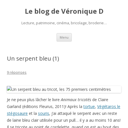
Le blog de Véronique D
Lecture, patrimoine, cinéma, bricolage, broderie…
Aller
Menu
au
contenu
Un serpent bleu (1)
9 réponses
Je ne peux plus lâcher le livre
Animaux tricotés
de Claire
Garland (éditions Fleurus, 2011)! Après la
tortue
,
Végétaros le
stégosaure
et la
souris
, j’ai attaqué le serpent avec un reste
de laine bleu clair utilisée pour un pull… il y a au moins 10 ans!
Il se tricote au point de cordelette, quand on est au bout des