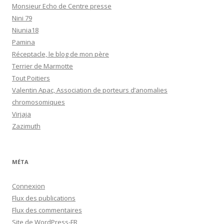
Monsieur Echo de Centre presse
Nini 79
Niunia18
Pamina
Réceptacle, le blog de mon père
Terrier de Marmotte
Tout Poitiers
Valentin Apac, Association de porteurs d’anomalies
chromosomiques
Virjaja
Zazimuth
MÉTA
Connexion
Flux des publications
Flux des commentaires
Site de WordPress-FR