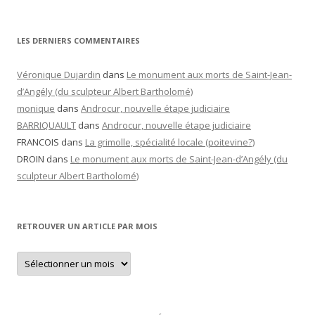
LES DERNIERS COMMENTAIRES
Véronique Dujardin
dans
Le monument aux morts de Saint-Jean-
d’Angély (du sculpteur Albert Bartholomé)
monique
dans
Androcur, nouvelle étape judiciaire
BARRIQUAULT
dans
Androcur, nouvelle étape judiciaire
FRANCOIS
dans
La grimolle, spécialité locale (poitevine?)
DROIN
dans
Le monument aux morts de Saint-Jean-d’Angély (du
sculpteur Albert Bartholomé)
RETROUVER UN ARTICLE PAR MOIS
Retrouver
un
article
par
mois