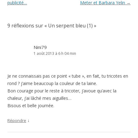
des
publicité…
Meter et Barbara Yelin
→
articles
9 réflexions sur «
Un serpent bleu (1)
»
Nini79
1 août 2013 à 6 h 04 min
Je ne connaissais pas ce point « tube », en fait, tu tricotes en
rond ? j’aime beaucoup la couleur de ta laine.
Bon courage pour le reste à tricoter, j’avoue qu’avec la
chaleur, j’ai lâché mes aiguilles…
Bisous et belle journée.
↓
Répondre