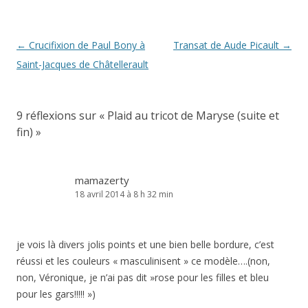
Navigation
←
Crucifixion de Paul Bony à
Transat de Aude Picault
→
des
Saint-Jacques de Châtellerault
articles
9 réflexions sur «
Plaid au tricot de Maryse (suite et
fin)
»
mamazerty
18 avril 2014 à 8 h 32 min
je vois là divers jolis points et une bien belle bordure, c’est
réussi et les couleurs « masculinisent » ce modèle….(non,
non, Véronique, je n’ai pas dit »rose pour les filles et bleu
pour les gars!!!!! »)