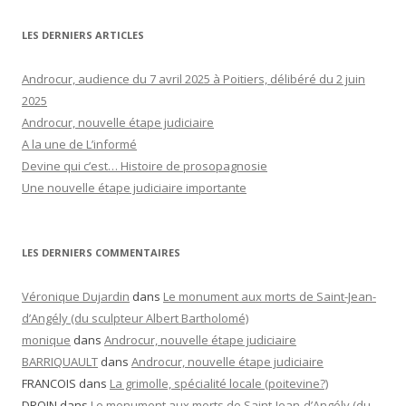
LES DERNIERS ARTICLES
Androcur, audience du 7 avril 2025 à Poitiers, délibéré du 2 juin
2025
Androcur, nouvelle étape judiciaire
A la une de L’informé
Devine qui c’est… Histoire de prosopagnosie
Une nouvelle étape judiciaire importante
LES DERNIERS COMMENTAIRES
Véronique Dujardin
dans
Le monument aux morts de Saint-Jean-
d’Angély (du sculpteur Albert Bartholomé)
monique
dans
Androcur, nouvelle étape judiciaire
BARRIQUAULT
dans
Androcur, nouvelle étape judiciaire
FRANCOIS
dans
La grimolle, spécialité locale (poitevine?)
DROIN
dans
Le monument aux morts de Saint-Jean-d’Angély (du