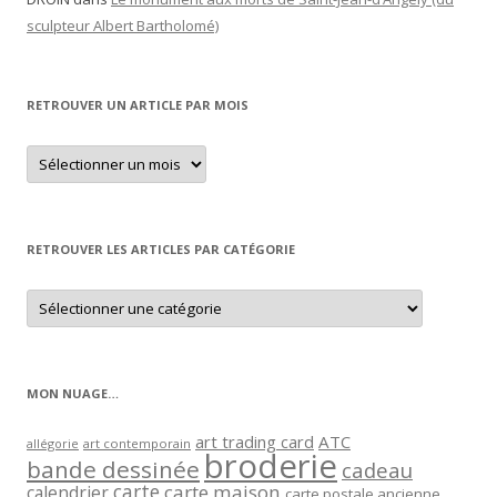
sculpteur Albert Bartholomé)
RETROUVER UN ARTICLE PAR MOIS
Retrouver
un
article
par
mois
RETROUVER LES ARTICLES PAR CATÉGORIE
Retrouver
les
articles
par
catégorie
MON NUAGE…
art trading card
ATC
allégorie
art contemporain
broderie
bande dessinée
cadeau
carte
carte maison
calendrier
carte postale ancienne