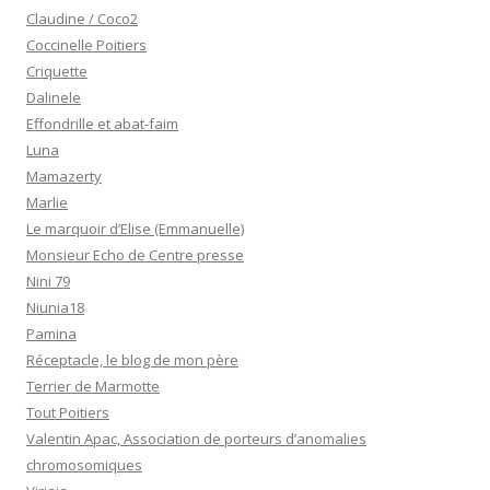
Claudine / Coco2
Coccinelle Poitiers
Criquette
Dalinele
Effondrille et abat-faim
Luna
Mamazerty
Marlie
Le marquoir d’Elise (Emmanuelle)
Monsieur Echo de Centre presse
Nini 79
Niunia18
Pamina
Réceptacle, le blog de mon père
Terrier de Marmotte
Tout Poitiers
Valentin Apac, Association de porteurs d’anomalies
chromosomiques