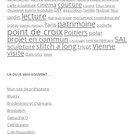
couture
cinéma
carte à publicité
cuisine
Deux-Sèvres
DIY
exposition
festival
famille
deuxième guerre mondiale
fleur
lecture
jardin
marque-page
monument commémoratif
patrimoine
Paris
oiseau
papier maison
pochette
point de croix
Poitiers
polar
projet en commun
SAL
rentrée littéraire
recyclage
stitch a long
Vienne
sculpture
tricot
visite
États-Unis
église
LÀ OÙ JE VAIS SOUVENT…
Mon site de préhistoire
Bluesy
Brodineries et charivaris
Brodstitch
Capucine O
Cathdragon
C en Roussillon