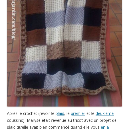
Après le crochet (revoir le
plaid
, le
premier
et le
deuxième
coussins), Maryse était revenue au tricot avec un projet de
plaid qu’elle avait bien commencé quand elle vous
en a