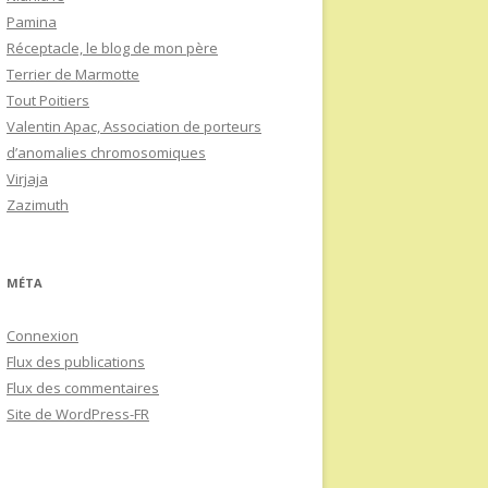
Pamina
Réceptacle, le blog de mon père
Terrier de Marmotte
Tout Poitiers
Valentin Apac, Association de porteurs
d’anomalies chromosomiques
Virjaja
Zazimuth
MÉTA
Connexion
Flux des publications
Flux des commentaires
Site de WordPress-FR