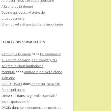
Androcur, nouvelle étape judiciaire
A la une de L’informé
Devine qui c’est… Histoire de
prosopagnosie
Une nouvelle étape judiciaire importante
LES DERNIERS COMMENTAIRES
Véronique Dujardin
dans
Le monument
aux morts de Saint-Jean-d’Angély (du
sculpteur Albert Bartholomé)
monique
dans
Androcur, nouvelle étape
judiciaire
BARRIQUAULT
dans
Androcur, nouvelle
étape judiciaire
FRANCOIS
dans
La grimolle, spécialité
locale (poitevine?)
DROIN
dans
Le monument aux morts de