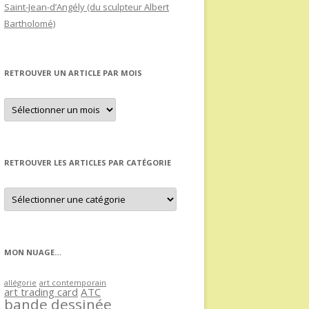
Saint-Jean-d’Angély (du sculpteur Albert
Bartholomé)
RETROUVER UN ARTICLE PAR MOIS
Retrouver
un
article
par
mois
RETROUVER LES ARTICLES PAR CATÉGORIE
Retrouver
les
articles
par
catégorie
MON NUAGE…
allégorie
art contemporain
art trading card
ATC
bande dessinée