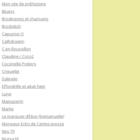
Mon site de préhistoire
Bluesy
Brodineries et charivaris
Brodstitch
Capucine O
Cathdragon
C en Roussillon
Claudine / Coco2
Coccinelle Poitiers
Criquette
Dalinele
Effondrille et abat-faim
Luna
Mamazerty
Marlie
Le marquoir d’Elise (Emmanuelle)
Monsieur Echo de Centre presse
Nini 79
Niunia18