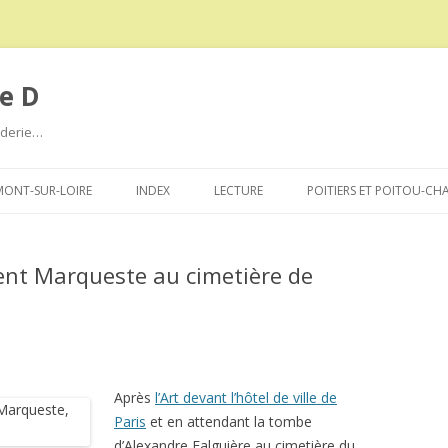
e D
roderie…
Aller
au
ONT-SUR-LOIRE
INDEX
LECTURE
POITIERS ET POITOU-CH
contenu
ent Marqueste au cimetière de
Après
l’Art devant l’hôtel de ville de
Paris
et en attendant la tombe
d’Alexandre Falguière au cimetière du