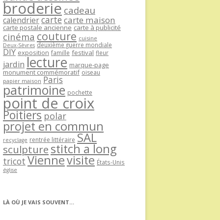
broderie
cadeau
carte
carte maison
calendrier
carte postale ancienne
carte à publicité
couture
cinéma
cuisine
deuxième guerre mondiale
Deux-Sèvres
DIY
exposition
festival
famille
fleur
lecture
jardin
marque-page
monument commémoratif
oiseau
Paris
papier maison
patrimoine
pochette
point de croix
Poitiers
polar
projet en commun
SAL
rentrée littéraire
recyclage
stitch a long
sculpture
Vienne
visite
tricot
États-Unis
église
LÀ OÙ JE VAIS SOUVENT…