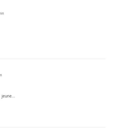
min
in
n jeune…