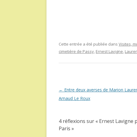
Cette entrée a été publiée dans
Visites, 
cimetière de Passy
,
Ernest Lavigne
,
Laure
Navigation
←
Entre deux averses de Marion Lauren
des
Arnaud Le Roux
articles
4 réflexions sur «
Ernest Lavigne 
Paris
»