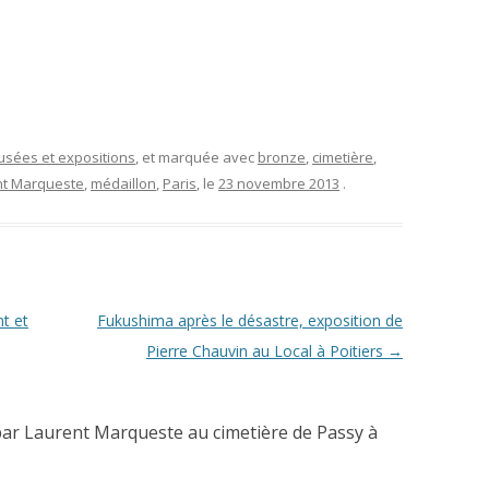
musées et expositions
, et marquée avec
bronze
,
cimetière
,
nt Marqueste
,
médaillon
,
Paris
, le
23 novembre 2013
.
t et
Fukushima après le désastre, exposition de
Pierre Chauvin au Local à Poitiers
→
par Laurent Marqueste au cimetière de Passy à