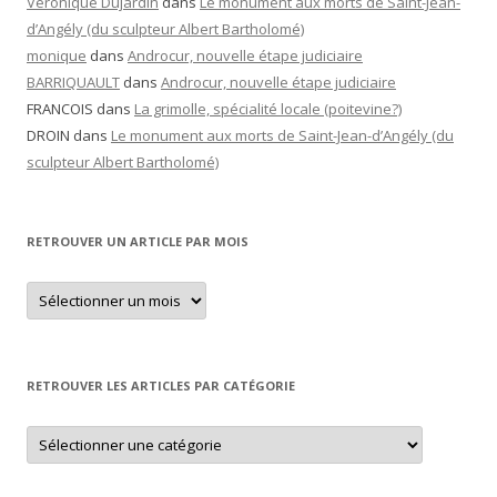
Véronique Dujardin
dans
Le monument aux morts de Saint-Jean-
d’Angély (du sculpteur Albert Bartholomé)
monique
dans
Androcur, nouvelle étape judiciaire
BARRIQUAULT
dans
Androcur, nouvelle étape judiciaire
FRANCOIS
dans
La grimolle, spécialité locale (poitevine?)
DROIN
dans
Le monument aux morts de Saint-Jean-d’Angély (du
sculpteur Albert Bartholomé)
RETROUVER UN ARTICLE PAR MOIS
Retrouver
un
article
par
mois
RETROUVER LES ARTICLES PAR CATÉGORIE
Retrouver
les
articles
par
catégorie