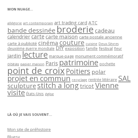
MON NUAGE…
art trading card
ATC
allégorie
art contemporain
broderie
bande dessinée
cadeau
carte
carte maison
calendrier
carte postale ancienne
couture
cinéma
carte à publicité
cuisine
Deux-Sèvres
DIY
exposition
festival
famille
deuxième guerre mondiale
fleur
lecture
jardin
marque-page
monument commémoratif
patrimoine
Paris
oiseau
papier maison
pochette
point de croix
Poitiers
polar
projet en commun
SAL
rentrée littéraire
recyclage
stitch a long
Vienne
sculpture
tricot
visite
États-Unis
église
LÀ OÙ JE VAIS SOUVENT…
Mon site de préhistoire
Bluesy