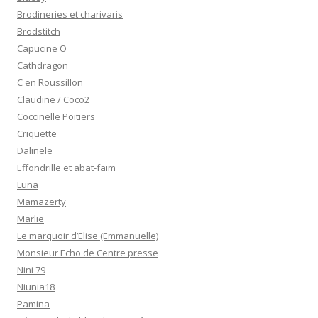
Brodineries et charivaris
Brodstitch
Capucine O
Cathdragon
C en Roussillon
Claudine / Coco2
Coccinelle Poitiers
Criquette
Dalinele
Effondrille et abat-faim
Luna
Mamazerty
Marlie
Le marquoir d’Elise (Emmanuelle)
Monsieur Echo de Centre presse
Nini 79
Niunia18
Pamina