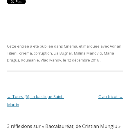
Cette entrée a été publiée dans
Cinéma
, et marquée avec
Adrian
Titieni
,
cinéma
,
corruption
,
Lia Bugnar
,
Mălina Manovici
,
Maria
Drăguș
,
Roumanie
,
Vlad Ivanov
, le
12 décembre 2016
.
Navigation
←
Tours (6), la basilique Saint-
C au tricot
→
des
Martin
articles
3 réflexions sur «
Baccalauréat, de Cristian Mungiu
»