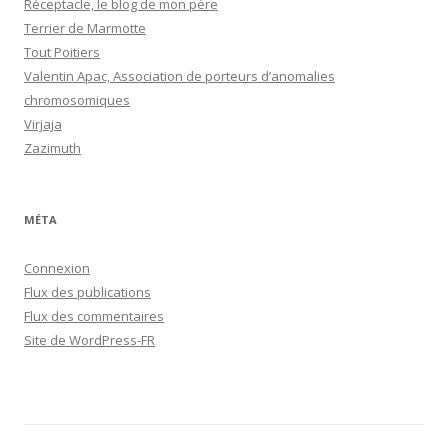
Réceptacle, le blog de mon père
Terrier de Marmotte
Tout Poitiers
Valentin Apac, Association de porteurs d’anomalies
chromosomiques
Virjaja
Zazimuth
MÉTA
Connexion
Flux des publications
Flux des commentaires
Site de WordPress-FR