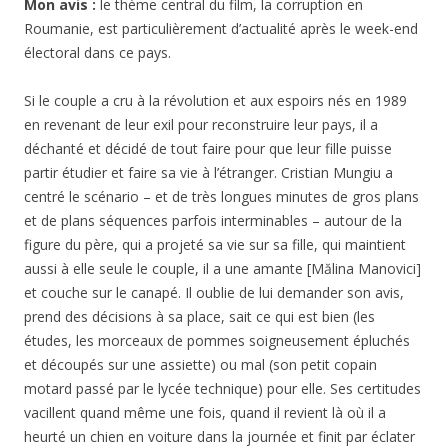
Mon avis :
le thème central du film, la corruption en
Roumanie, est particulièrement d’actualité après le week-end
électoral dans ce pays.
Si le couple a cru à la révolution et aux espoirs nés en 1989
en revenant de leur exil pour reconstruire leur pays, il a
déchanté et décidé de tout faire pour que leur fille puisse
partir étudier et faire sa vie à l’étranger. Cristian Mungiu a
centré le scénario – et de très longues minutes de gros plans
et de plans séquences parfois interminables – autour de la
figure du père, qui a projeté sa vie sur sa fille, qui maintient
aussi à elle seule le couple, il a une amante [Mălina Manovici]
et couche sur le canapé. Il oublie de lui demander son avis,
prend des décisions à sa place, sait ce qui est bien (les
études, les morceaux de pommes soigneusement épluchés
et découpés sur une assiette) ou mal (son petit copain
motard passé par le lycée technique) pour elle. Ses certitudes
vacillent quand même une fois, quand il revient là où il a
heurté un chien en voiture dans la journée et finit par éclater