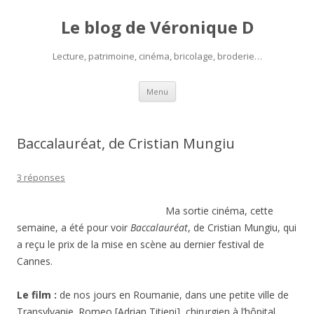
Le blog de Véronique D
Lecture, patrimoine, cinéma, bricolage, broderie…
Aller
Menu
au
contenu
Baccalauréat, de Cristian Mungiu
3 réponses
Ma sortie cinéma, cette
semaine, a été pour voir
Baccalauréat
, de Cristian Mungiu, qui
a reçu le prix de la mise en scène au dernier festival de
Cannes.
Le film :
de nos jours en Roumanie, dans une petite ville de
Transylvanie. Romeo [Adrian Titieni], chirurgien à l’hôpital