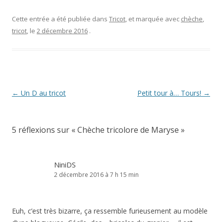
Cette entrée a été publiée dans
Tricot
, et marquée avec
chèche
,
tricot
, le
2 décembre 2016
.
Navigation
←
Un D au tricot
Petit tour à… Tours!
→
des
articles
5 réflexions sur «
Chèche tricolore de Maryse
»
NiniDS
2 décembre 2016 à 7 h 15 min
Euh, c’est très bizarre, ça ressemble furieusement au modèle