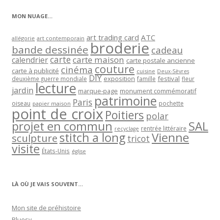
catégorie
MON NUAGE…
art trading card
ATC
allégorie
art contemporain
broderie
bande dessinée
cadeau
carte
carte maison
calendrier
carte postale ancienne
couture
cinéma
carte à publicité
cuisine
Deux-Sèvres
DIY
exposition
festival
famille
deuxième guerre mondiale
fleur
lecture
jardin
marque-page
monument commémoratif
patrimoine
Paris
oiseau
papier maison
pochette
point de croix
Poitiers
polar
projet en commun
SAL
rentrée littéraire
recyclage
stitch a long
Vienne
sculpture
tricot
visite
États-Unis
église
LÀ OÙ JE VAIS SOUVENT…
Mon site de préhistoire
Bluesy