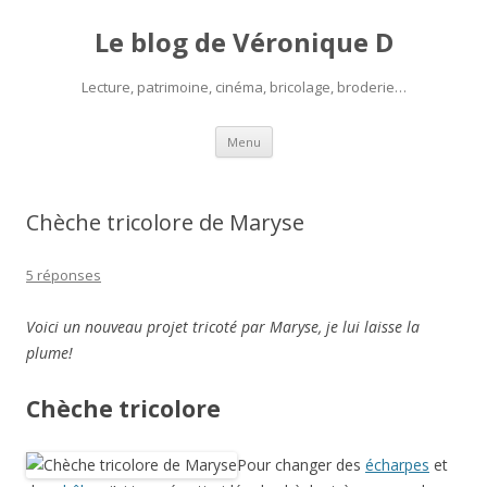
Le blog de Véronique D
Lecture, patrimoine, cinéma, bricolage, broderie…
Aller
Menu
au
contenu
Chèche tricolore de Maryse
5 réponses
Voici un nouveau projet tricoté par Maryse, je lui laisse la
plume!
Chèche tricolore
Pour changer des
écharpes
et