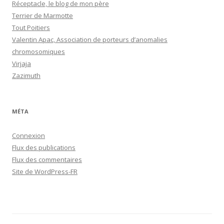
Réceptacle, le blog de mon père
Terrier de Marmotte
Tout Poitiers
Valentin Apac, Association de porteurs d’anomalies
chromosomiques
Virjaja
Zazimuth
MÉTA
Connexion
Flux des publications
Flux des commentaires
Site de WordPress-FR