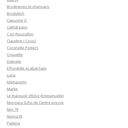
Brodineries et charivaris
Brodstitch
Capucine O
Cathdragon
C en Roussillon
Claudine / Coco2
Coccinelle Poitiers
Criquette
Dalinele
Effondrille et abat-faim
Luna
Mamazerty
Marlie
Le marquoir d’Elise (Emmanuelle)
Monsieur Echo de Centre presse
Nini 79
Niunia18
Pamina