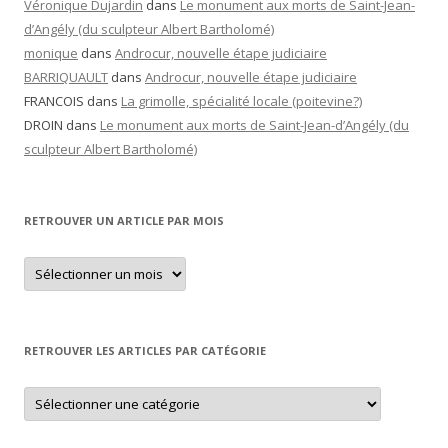
Véronique Dujardin
dans
Le monument aux morts de Saint-Jean-
d’Angély (du sculpteur Albert Bartholomé)
monique
dans
Androcur, nouvelle étape judiciaire
BARRIQUAULT
dans
Androcur, nouvelle étape judiciaire
FRANCOIS
dans
La grimolle, spécialité locale (poitevine?)
DROIN
dans
Le monument aux morts de Saint-Jean-d’Angély (du
sculpteur Albert Bartholomé)
RETROUVER UN ARTICLE PAR MOIS
Retrouver
un
article
par
mois
RETROUVER LES ARTICLES PAR CATÉGORIE
Retrouver
les
articles
par