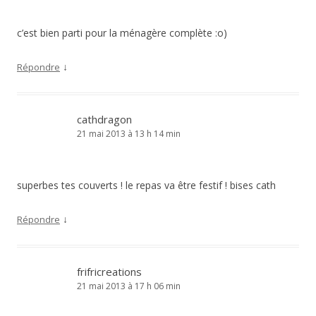
c’est bien parti pour la ménagère complète :o)
↓
Répondre
cathdragon
21 mai 2013 à 13 h 14 min
superbes tes couverts ! le repas va être festif ! bises cath
↓
Répondre
frifricreations
21 mai 2013 à 17 h 06 min