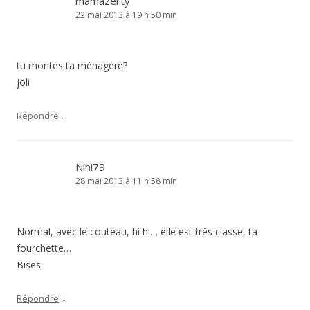
mamazerty
22 mai 2013 à 19 h 50 min
tu montes ta ménagère?
joli
↓
Répondre
Nini79
28 mai 2013 à 11 h 58 min
Normal, avec le couteau, hi hi… elle est très classe, ta
fourchette…
Bises.
↓
Répondre