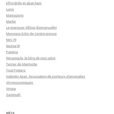
Effondrille et abat-faim
Luna
Mamazerty
Marlie
Le marquoir d’Elise (Emmanuelle)
Monsieur Echo de Centre presse
Nini 79
Niunia18
Pamina
Réceptacle, le blog de mon père
Terrier de Marmotte
Tout Poitiers
Valentin Apac, Association de porteurs d’anomalies
chromosomiques
Virjaja
Zazimuth
MÉTA