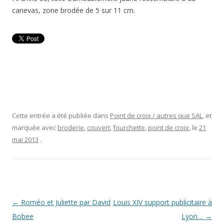
canevas, zone brodée de 5 sur 11 cm.
Cette entrée a été publiée dans
Point de croix / autres que SAL
, et
marquée avec
broderie
,
couvert
,
fourchette
,
point de croix
, le
21
mai 2013
.
Navigation
←
Roméo et Juliette par David
Louis XIV support publicitaire à
des
Bobee
Lyon…
→