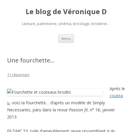
Le blog de Véronique D
Lecture, patrimoine, cinéma, bricolage, broderie…
Aller
Menu
au
contenu
Une fourchette…
11 réponses
Après le
coutea
u
, voici la fourchette… d’après un modèle de Simply
Necessaries, paru dans la revue
Passion fil,
n° 18, janvier
2013.
Fil DMC 53, toile d’ameublement jaune ressemblant à du