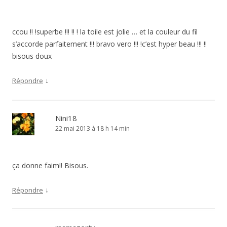
ccou !! !superbe !!! !! ! la toile est jolie … et la couleur du fil
s’accorde parfaitement !!! bravo vero !!! !c’est hyper beau !!! !!
bisous doux
↓
Répondre
Nini18
22 mai 2013 à 18 h 14 min
ça donne faim!! Bisous.
↓
Répondre