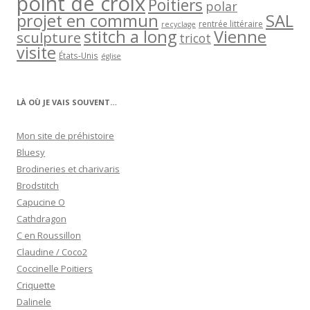
point de croix
Poitiers
polar
projet en commun
SAL
rentrée littéraire
recyclage
stitch a long
Vienne
sculpture
tricot
visite
États-Unis
église
LÀ OÙ JE VAIS SOUVENT…
Mon site de préhistoire
Bluesy
Brodineries et charivaris
Brodstitch
Capucine O
Cathdragon
C en Roussillon
Claudine / Coco2
Coccinelle Poitiers
Criquette
Dalinele