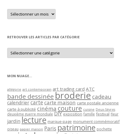
Retrouver
un
article
par
mois
RETROUVER LES ARTICLES PAR CATÉGORIE
Retrouver
les
articles
par
catégorie
MON NUAGE…
art trading card
ATC
allégorie
art contemporain
broderie
bande dessinée
cadeau
carte
carte maison
calendrier
carte postale ancienne
couture
cinéma
carte à publicité
cuisine
Deux-Sèvres
DIY
exposition
festival
famille
deuxième guerre mondiale
fleur
lecture
jardin
marque-page
monument commémoratif
patrimoine
Paris
oiseau
papier maison
pochette