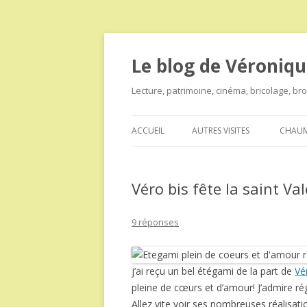
Le blog de Véroniqu
Lecture, patrimoine, cinéma, bricolage, b
ACCUEIL
AUTRES VISITES
CHAUM
Véro bis fête la saint Va
9 réponses
j’ai reçu un bel étégami de la part de
Vé
pleine de cœurs et d’amour! J’admire rég
Allez vite voir ses nombreuses réalisat