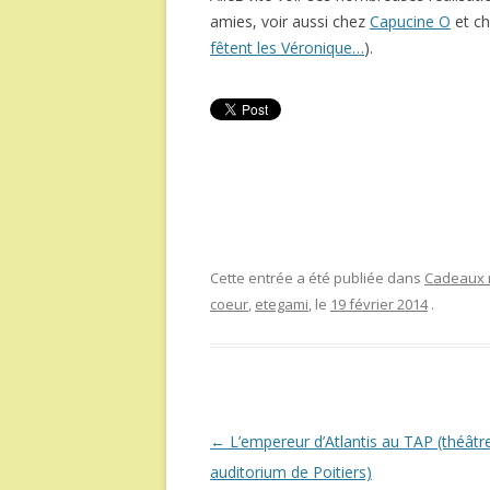
amies, voir aussi chez
Capucine O
et c
fêtent les Véronique…
).
Cette entrée a été publiée dans
Cadeaux r
coeur
,
etegami
, le
19 février 2014
.
Navigation
←
L’empereur d’Atlantis au TAP (théâtr
des
auditorium de Poitiers)