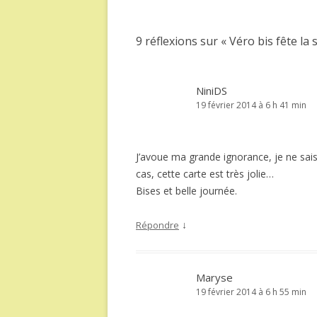
articles
9 réflexions sur «
Véro bis fête la 
NiniDS
19 février 2014 à 6 h 41 min
J’avoue ma grande ignorance, je ne sai
cas, cette carte est très jolie…
Bises et belle journée.
↓
Répondre
Maryse
19 février 2014 à 6 h 55 min