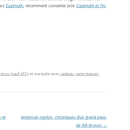
hez
Zazimuth
, récemment convertie (voir
Zazimuth et Flo
eçus (sauf ATC)
, et marquée avec
cadeau
,
carte maison
,
e et
American rigolos, chroniques d’un grand pays,
de Bill Bryson
→