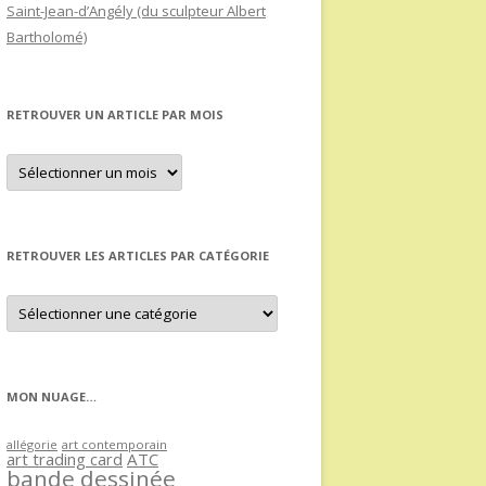
Saint-Jean-d’Angély (du sculpteur Albert
Bartholomé)
RETROUVER UN ARTICLE PAR MOIS
Retrouver
un
article
par
mois
RETROUVER LES ARTICLES PAR CATÉGORIE
Retrouver
les
articles
par
catégorie
MON NUAGE…
allégorie
art contemporain
art trading card
ATC
bande dessinée