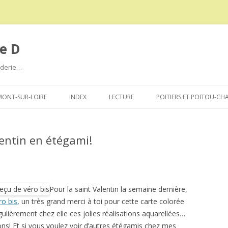
e D
roderie…
Aller
au
ONT-SUR-LOIRE
INDEX
LECTURE
POITIERS ET POITOU-CH
contenu
lentin en étégami!
Pour la saint Valentin la semaine dernière,
ro bis
, un très grand merci à toi pour cette carte colorée
ulièrement chez elle ces jolies réalisations aquarellées…
ions! Et si vous voulez voir d’autres étégamis chez mes