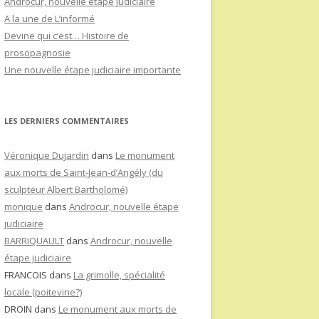
Androcur, nouvelle étape judiciaire
A la une de L’informé
Devine qui c’est… Histoire de
prosopagnosie
Une nouvelle étape judiciaire importante
LES DERNIERS COMMENTAIRES
Véronique Dujardin
dans
Le monument
aux morts de Saint-Jean-d’Angély (du
sculpteur Albert Bartholomé)
monique
dans
Androcur, nouvelle étape
judiciaire
BARRIQUAULT
dans
Androcur, nouvelle
étape judiciaire
FRANCOIS
dans
La grimolle, spécialité
locale (poitevine?)
DROIN
dans
Le monument aux morts de