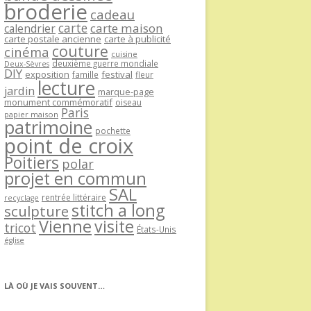
broderie
cadeau
carte
carte maison
calendrier
carte postale ancienne
carte à publicité
couture
cinéma
cuisine
deuxième guerre mondiale
Deux-Sèvres
DIY
exposition
festival
famille
fleur
lecture
jardin
marque-page
monument commémoratif
oiseau
Paris
papier maison
patrimoine
pochette
point de croix
Poitiers
polar
projet en commun
SAL
rentrée littéraire
recyclage
stitch a long
sculpture
Vienne
visite
tricot
États-Unis
église
LÀ OÙ JE VAIS SOUVENT…