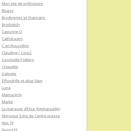
Mon site de préhistoire
Bluesy
Brodineries et charivaris
Brodstitch
Capucine O
Cathdragon
C en Roussillon
Claudine / Coco2
Coccinelle Poitiers
Criquette
Dalinele
Effondrille et abat-faim
Luna
Mamazerty
Marlie
Le marquoir d’Elise (Emmanuelle)
Monsieur Echo de Centre presse
Nini 79
Niunia18