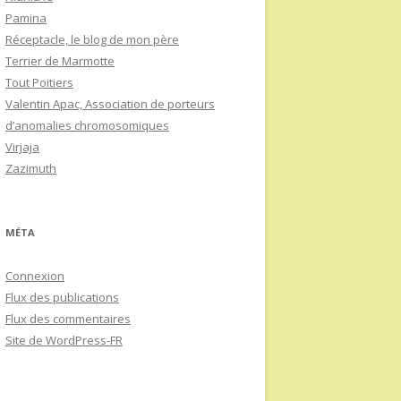
Pamina
Réceptacle, le blog de mon père
Terrier de Marmotte
Tout Poitiers
Valentin Apac, Association de porteurs
d’anomalies chromosomiques
Virjaja
Zazimuth
MÉTA
Connexion
Flux des publications
Flux des commentaires
Site de WordPress-FR