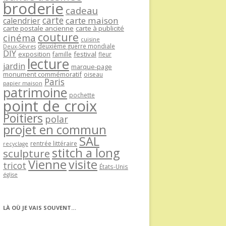
broderie
cadeau
carte
carte maison
calendrier
carte postale ancienne
carte à publicité
couture
cinéma
cuisine
deuxième guerre mondiale
Deux-Sèvres
DIY
exposition
festival
famille
fleur
lecture
jardin
marque-page
monument commémoratif
oiseau
Paris
papier maison
patrimoine
pochette
point de croix
Poitiers
polar
projet en commun
SAL
rentrée littéraire
recyclage
stitch a long
sculpture
Vienne
visite
tricot
États-Unis
église
LÀ OÙ JE VAIS SOUVENT…