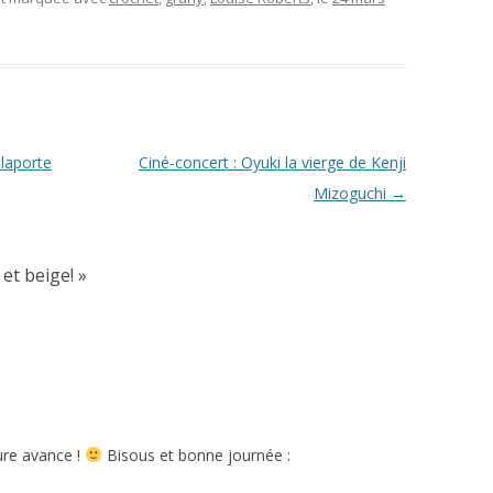
laporte
Ciné-concert : Oyuki la vierge de Kenji
Mizoguchi
→
et beige!
»
ture avance !
Bisous et bonne journée :