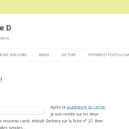
e D
roderie…
Aller
au
ONT-SUR-LOIRE
INDEX
LECTURE
POITIERS ET POITOU-CH
contenu
!
Après la
quadrature du cercle
,
je suis restée sur les deux
e nouveau carré, intitulé Gerbera sur la fiche n° 27. Rien
illes simples…