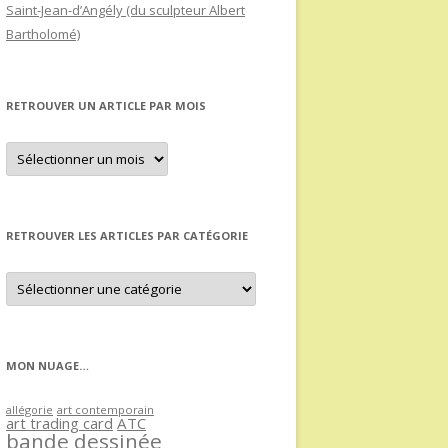
Saint-Jean-d’Angély (du sculpteur Albert
Bartholomé)
RETROUVER UN ARTICLE PAR MOIS
Retrouver
un
article
par
mois
RETROUVER LES ARTICLES PAR CATÉGORIE
Retrouver
les
articles
par
catégorie
MON NUAGE…
allégorie
art contemporain
art trading card
ATC
bande dessinée