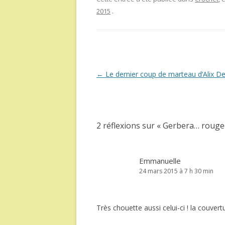
2015
.
Navigation
←
Le dernier coup de marteau d’Alix De
des
articles
2 réflexions sur «
Gerbera… rouge 
Emmanuelle
24 mars 2015 à 7 h 30 min
Très chouette aussi celui-ci ! la couver