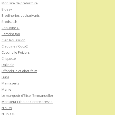
Mon site de préhistoire
Bluesy
Brodineries et charivaris
Brodstitch
Capucine O
Cathdragon
C en Roussillon
Claudine / Coco2
Coccinelle Poitiers
Criquette
Dalinele
Effondrille et abat-faim
Luna
Mamazerty
Marlie
Le marquoir d’Elise (Emmanuelle)
Monsieur Echo de Centre presse
Nini 79
Niunia18