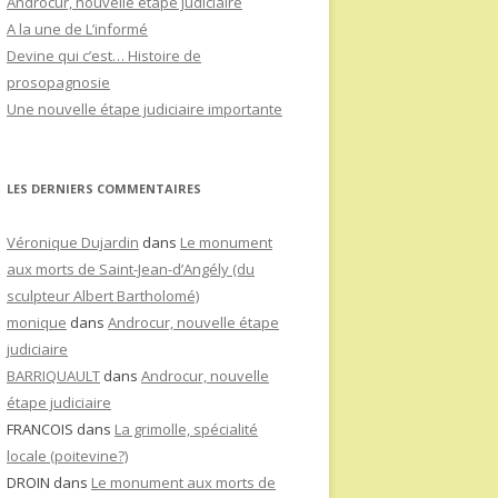
Androcur, nouvelle étape judiciaire
A la une de L’informé
Devine qui c’est… Histoire de
prosopagnosie
Une nouvelle étape judiciaire importante
LES DERNIERS COMMENTAIRES
Véronique Dujardin
dans
Le monument
aux morts de Saint-Jean-d’Angély (du
sculpteur Albert Bartholomé)
monique
dans
Androcur, nouvelle étape
judiciaire
BARRIQUAULT
dans
Androcur, nouvelle
étape judiciaire
FRANCOIS
dans
La grimolle, spécialité
locale (poitevine?)
DROIN
dans
Le monument aux morts de