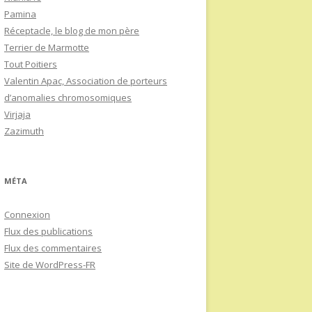
Pamina
Réceptacle, le blog de mon père
Terrier de Marmotte
Tout Poitiers
Valentin Apac, Association de porteurs
d’anomalies chromosomiques
Virjaja
Zazimuth
MÉTA
Connexion
Flux des publications
Flux des commentaires
Site de WordPress-FR