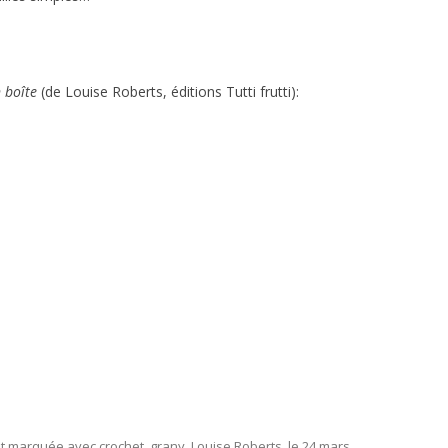
 boîte
(de Louise Roberts, éditions Tutti frutti):
 et marquée avec
crochet
,
grany
,
Louise Roberts
, le
24 mars