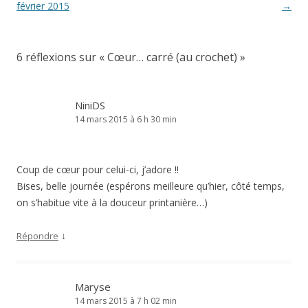
des
février 2015
→
articles
6 réflexions sur «
Cœur… carré (au crochet)
»
NiniDS
14 mars 2015 à 6 h 30 min
Coup de cœur pour celui-ci, j’adore !!
Bises, belle journée (espérons meilleure qu’hier, côté temps,
on s’habitue vite à la douceur printanière…)
↓
Répondre
Maryse
14 mars 2015 à 7 h 02 min