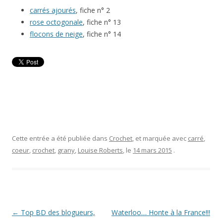
carrés ajourés
, fiche n° 2
rose octogonale
, fiche n° 13
flocons de neige
, fiche n° 14
Cette entrée a été publiée dans
Crochet
, et marquée avec
carré
,
coeur
,
crochet
,
grany
,
Louise Roberts
, le
14 mars 2015
.
Navigation
←
Top BD des blogueurs,
Waterloo… Honte à la France!!!