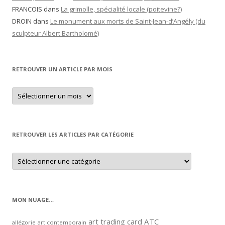
FRANCOIS
dans
La grimolle, spécialité locale (poitevine?)
DROIN
dans
Le monument aux morts de Saint-Jean-d’Angély (du
sculpteur Albert Bartholomé)
RETROUVER UN ARTICLE PAR MOIS
Retrouver
un
article
par
mois
RETROUVER LES ARTICLES PAR CATÉGORIE
Retrouver
les
articles
par
catégorie
MON NUAGE…
art trading card
ATC
allégorie
art contemporain