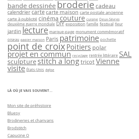
broderie
bande dessinée
cadeau
carte
carte maison
calendrier
carte postale ancienne
couture
cinéma
carte à publicité
cuisine
Deux-Sèvres
DIY
exposition
festival
famille
deuxième guerre mondiale
fleur
lecture
jardin
marque-page
monument commémoratif
patrimoine
Paris
oiseau
papier maison
pochette
point de croix
Poitiers
polar
projet en commun
SAL
rentrée littéraire
recyclage
stitch a long
Vienne
sculpture
tricot
visite
États-Unis
église
LÀ OÙ JE VAIS SOUVENT…
Mon site de préhistoire
Bluesy
Brodineries et charivaris
Brodstitch
Capucine O