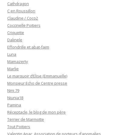
Cathdragon
C en Roussillon
Claudine / Coco2
Coccinelle Poitiers
Criquette
Dalinele
Effondrille et abat-faim
Luna
Mamazerty
Marlie
Le marquoir d’Elise (Emmanuelle)
Monsieur Echo de Centre presse
Nini 79
Niunia18
Pamina
Réceptacle, le blog de mon père
Terrier de Marmotte
Tout Poitiers
Valentin Apac, Association de porteurs d’anomalies