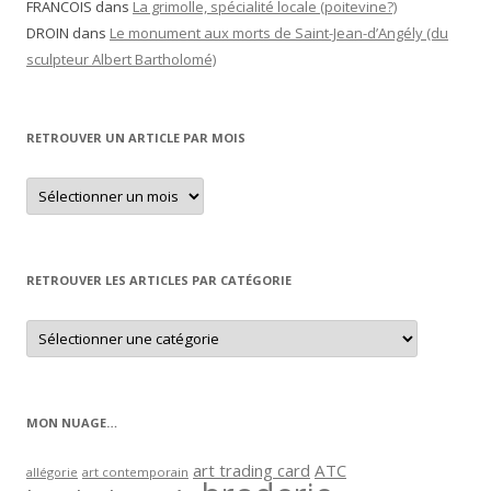
FRANCOIS
dans
La grimolle, spécialité locale (poitevine?)
DROIN
dans
Le monument aux morts de Saint-Jean-d’Angély (du
sculpteur Albert Bartholomé)
RETROUVER UN ARTICLE PAR MOIS
Retrouver
un
article
par
mois
RETROUVER LES ARTICLES PAR CATÉGORIE
Retrouver
les
articles
par
catégorie
MON NUAGE…
art trading card
ATC
allégorie
art contemporain