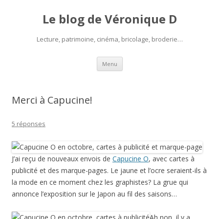
Le blog de Véronique D
Lecture, patrimoine, cinéma, bricolage, broderie…
Aller
Menu
au
contenu
Merci à Capucine!
5 réponses
J’ai reçu de nouveaux envois de
Capucine O
, avec cartes à
publicité et des marque-pages. Le jaune et l’ocre seraient-ils à
la mode en ce moment chez les graphistes? La grue qui
annonce l’exposition sur le Japon au fil des saisons…
Ah non, il y a