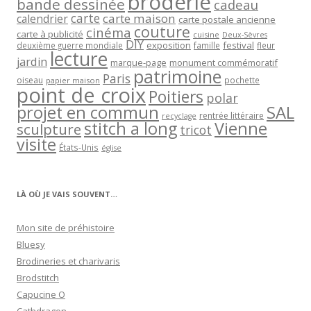
broderie
bande dessinée
cadeau
carte
carte maison
calendrier
carte postale ancienne
couture
cinéma
carte à publicité
cuisine
Deux-Sèvres
DIY
exposition
festival
famille
deuxième guerre mondiale
fleur
lecture
jardin
marque-page
monument commémoratif
patrimoine
Paris
oiseau
papier maison
pochette
point de croix
Poitiers
polar
projet en commun
SAL
rentrée littéraire
recyclage
stitch a long
Vienne
sculpture
tricot
visite
États-Unis
église
LÀ OÙ JE VAIS SOUVENT…
Mon site de préhistoire
Bluesy
Brodineries et charivaris
Brodstitch
Capucine O