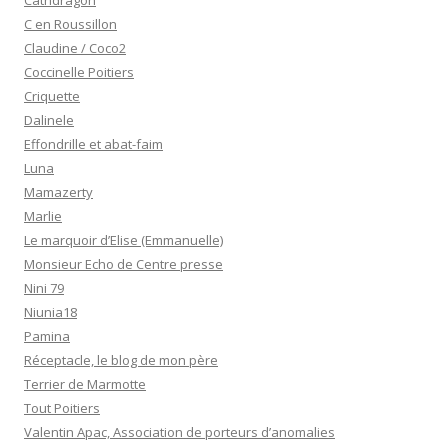
Cathdragon
C en Roussillon
Claudine / Coco2
Coccinelle Poitiers
Criquette
Dalinele
Effondrille et abat-faim
Luna
Mamazerty
Marlie
Le marquoir d’Elise (Emmanuelle)
Monsieur Echo de Centre presse
Nini 79
Niunia18
Pamina
Réceptacle, le blog de mon père
Terrier de Marmotte
Tout Poitiers
Valentin Apac, Association de porteurs d’anomalies