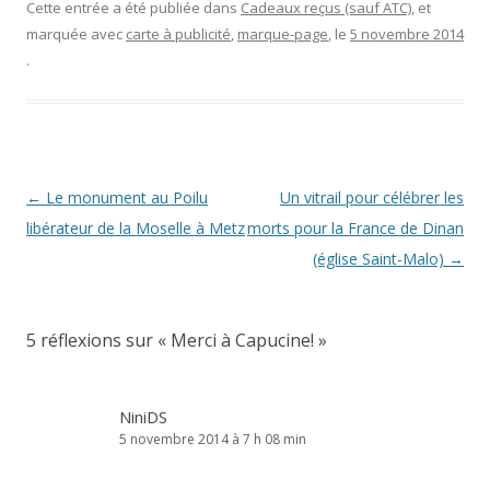
Cette entrée a été publiée dans
Cadeaux reçus (sauf ATC)
, et
marquée avec
carte à publicité
,
marque-page
, le
5 novembre 2014
.
Navigation
←
Le monument au Poilu
Un vitrail pour célébrer les
des
libérateur de la Moselle à Metz
morts pour la France de Dinan
articles
(église Saint-Malo)
→
5 réflexions sur «
Merci à Capucine!
»
NiniDS
5 novembre 2014 à 7 h 08 min