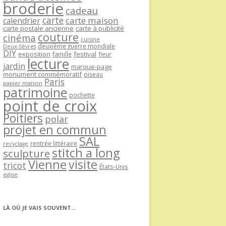
broderie
cadeau
carte
carte maison
calendrier
carte postale ancienne
carte à publicité
couture
cinéma
cuisine
deuxième guerre mondiale
Deux-Sèvres
DIY
exposition
festival
famille
fleur
lecture
jardin
marque-page
monument commémoratif
oiseau
Paris
papier maison
patrimoine
pochette
point de croix
Poitiers
polar
projet en commun
SAL
rentrée littéraire
recyclage
stitch a long
sculpture
Vienne
visite
tricot
États-Unis
église
LÀ OÙ JE VAIS SOUVENT…