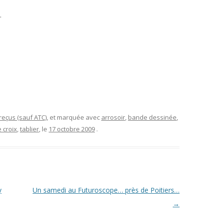
.
eçus (sauf ATC)
, et marquée avec
arrosoir
,
bande dessinée
,
 croix
,
tablier
, le
17 octobre 2009
.
y
Un samedi au Futuroscope… près de Poitiers…
→