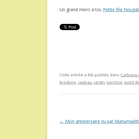
Un grand merci à toi,
Petite fée Nougat
Cette entrée a été publiée dans
Cadeaux r
broderie
,
cadeau
,
jardin
,
perchoir
,
point de
Navigation
←
Mon anniversaire vu par Manumadd
des
articles