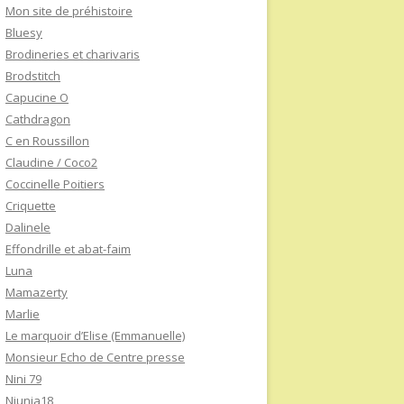
Mon site de préhistoire
Bluesy
Brodineries et charivaris
Brodstitch
Capucine O
Cathdragon
C en Roussillon
Claudine / Coco2
Coccinelle Poitiers
Criquette
Dalinele
Effondrille et abat-faim
Luna
Mamazerty
Marlie
Le marquoir d’Elise (Emmanuelle)
Monsieur Echo de Centre presse
Nini 79
Niunia18