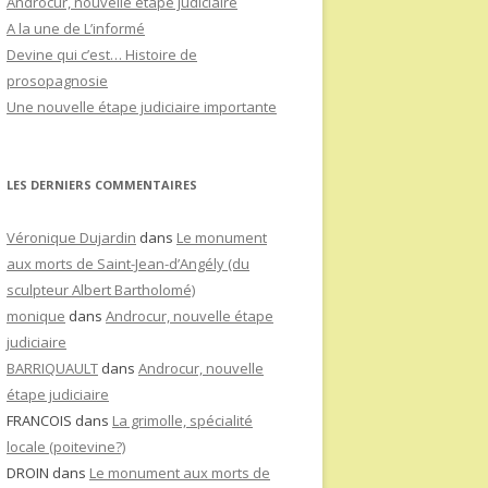
Androcur, nouvelle étape judiciaire
A la une de L’informé
Devine qui c’est… Histoire de
prosopagnosie
Une nouvelle étape judiciaire importante
LES DERNIERS COMMENTAIRES
Véronique Dujardin
dans
Le monument
aux morts de Saint-Jean-d’Angély (du
sculpteur Albert Bartholomé)
monique
dans
Androcur, nouvelle étape
judiciaire
BARRIQUAULT
dans
Androcur, nouvelle
étape judiciaire
FRANCOIS
dans
La grimolle, spécialité
locale (poitevine?)
DROIN
dans
Le monument aux morts de