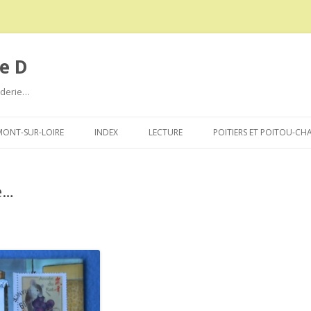
e D
roderie…
Aller
au
ONT-SUR-LOIRE
INDEX
LECTURE
POITIERS ET POITOU-CH
contenu
e…