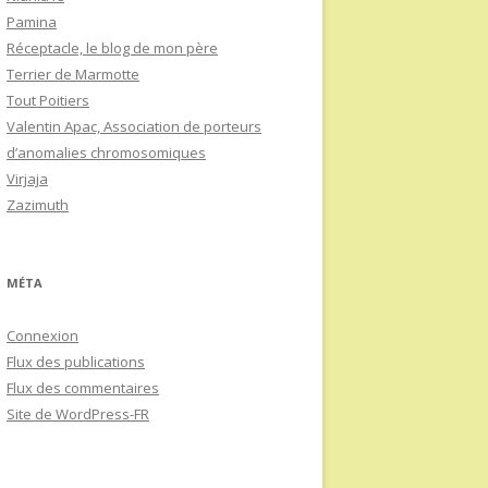
Pamina
Réceptacle, le blog de mon père
Terrier de Marmotte
Tout Poitiers
Valentin Apac, Association de porteurs
d’anomalies chromosomiques
Virjaja
Zazimuth
MÉTA
Connexion
Flux des publications
Flux des commentaires
Site de WordPress-FR