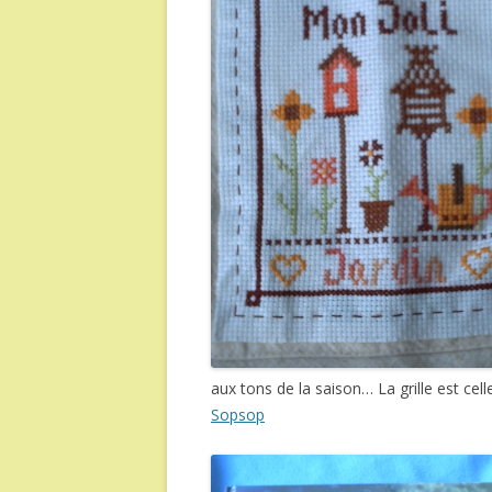
aux tons de la saison… La grille est cel
Sopsop