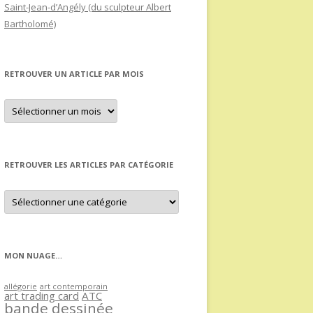
Saint-Jean-d’Angély (du sculpteur Albert
Bartholomé)
RETROUVER UN ARTICLE PAR MOIS
Retrouver
un
article
par
mois
RETROUVER LES ARTICLES PAR CATÉGORIE
Retrouver
les
articles
par
catégorie
MON NUAGE…
allégorie
art contemporain
art trading card
ATC
bande dessinée