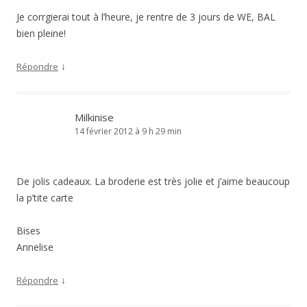
Je corrgierai tout à l’heure, je rentre de 3 jours de WE, BAL
bien pleine!
↓
Répondre
Milkinise
14 février 2012 à 9 h 29 min
De jolis cadeaux. La broderie est très jolie et j’aime beaucoup
la p’tite carte
Bises
Annelise
↓
Répondre