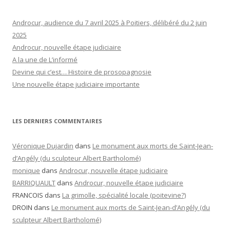
Androcur, audience du 7 avril 2025 à Poitiers, délibéré du 2 juin
2025
Androcur, nouvelle étape judiciaire
A la une de L’informé
Devine qui c’est… Histoire de prosopagnosie
Une nouvelle étape judiciaire importante
LES DERNIERS COMMENTAIRES
Véronique Dujardin
dans
Le monument aux morts de Saint-Jean-
d’Angély (du sculpteur Albert Bartholomé)
monique
dans
Androcur, nouvelle étape judiciaire
BARRIQUAULT
dans
Androcur, nouvelle étape judiciaire
FRANCOIS
dans
La grimolle, spécialité locale (poitevine?)
DROIN
dans
Le monument aux morts de Saint-Jean-d’Angély (du
sculpteur Albert Bartholomé)