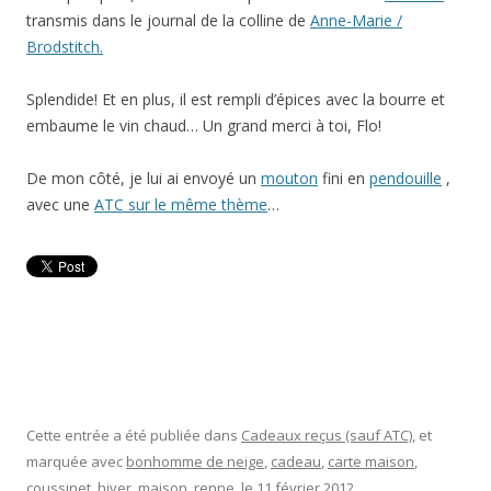
transmis dans le journal de la colline de
Anne-Marie /
Brodstitch.
Splendide! Et en plus, il est rempli d’épices avec la bourre et
embaume le vin chaud… Un grand merci à toi, Flo!
De mon côté, je lui ai envoyé un
mouton
fini en
pendouille
,
avec une
ATC sur le même thème
…
Cette entrée a été publiée dans
Cadeaux reçus (sauf ATC)
, et
marquée avec
bonhomme de neige
,
cadeau
,
carte maison
,
coussinet
,
hiver
,
maison
,
renne
, le
11 février 2012
.