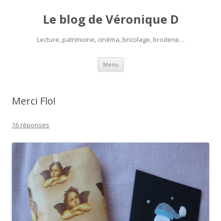
Le blog de Véronique D
Lecture, patrimoine, cinéma, bricolage, broderie…
Aller
Menu
au
contenu
Merci Flo!
16 réponses