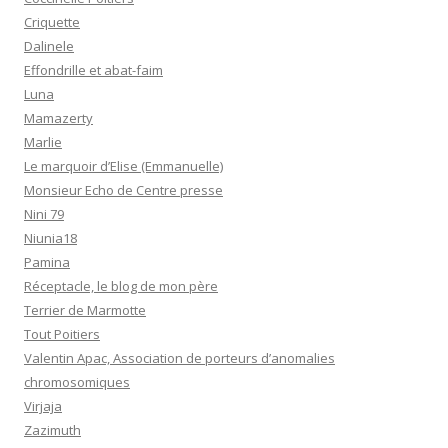
Criquette
Dalinele
Effondrille et abat-faim
Luna
Mamazerty
Marlie
Le marquoir d’Elise (Emmanuelle)
Monsieur Echo de Centre presse
Nini 79
Niunia18
Pamina
Réceptacle, le blog de mon père
Terrier de Marmotte
Tout Poitiers
Valentin Apac, Association de porteurs d’anomalies
chromosomiques
Virjaja
Zazimuth