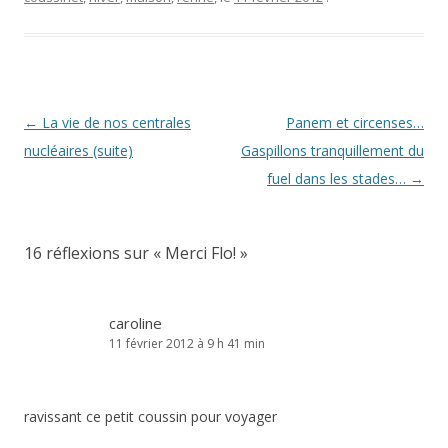
Navigation
←
La vie de nos centrales
Panem et circenses…
des
nucléaires (suite)
Gaspillons tranquillement du
articles
fuel dans les stades…
→
16 réflexions sur «
Merci Flo!
»
caroline
11 février 2012 à 9 h 41 min
ravissant ce petit coussin pour voyager