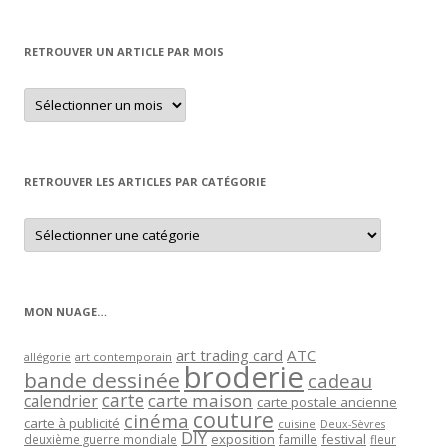
RETROUVER UN ARTICLE PAR MOIS
Retrouver
un
article
par
mois
RETROUVER LES ARTICLES PAR CATÉGORIE
Retrouver
les
articles
par
catégorie
MON NUAGE…
art trading card
ATC
allégorie
art contemporain
broderie
bande dessinée
cadeau
carte
carte maison
calendrier
carte postale ancienne
couture
cinéma
carte à publicité
cuisine
Deux-Sèvres
DIY
exposition
festival
famille
deuxième guerre mondiale
fleur