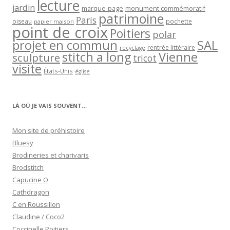
lecture
jardin
marque-page
monument commémoratif
patrimoine
Paris
oiseau
papier maison
pochette
point de croix
Poitiers
polar
projet en commun
SAL
rentrée littéraire
recyclage
stitch a long
Vienne
sculpture
tricot
visite
États-Unis
église
LÀ OÙ JE VAIS SOUVENT…
Mon site de préhistoire
Bluesy
Brodineries et charivaris
Brodstitch
Capucine O
Cathdragon
C en Roussillon
Claudine / Coco2
Coccinelle Poitiers