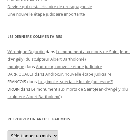
Devine qui c’est… Histoire de prosopagnosie
Une nouvelle étape judiciaire importante
LES DERNIERS COMMENTAIRES
Véronique Dujardin
dans
Le monument aux morts de Saint-Jean-
d’Angély (du sculpteur Albert Bartholomé)
monique
dans
Androcur, nouvelle étape judiciaire
BARRIQUAULT
dans
Androcur, nouvelle étape judiciaire
FRANCOIS
dans
La grimolle, spécialité locale (poitevine?)
DROIN
dans
Le monument aux morts de Saint-Jean-d’Angély (du
sculpteur Albert Bartholomé)
RETROUVER UN ARTICLE PAR MOIS
Retrouver
un