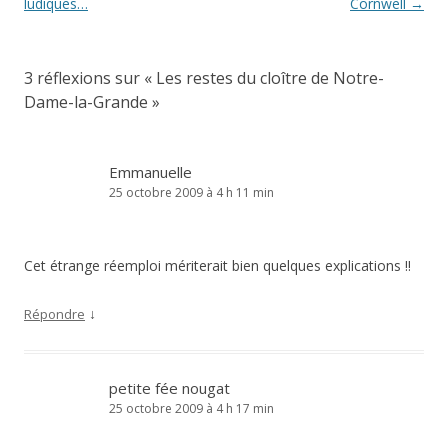
des
ludiques…
Cornwell
→
articles
3 réflexions sur «
Les restes du cloître de Notre-
Dame-la-Grande
»
Emmanuelle
25 octobre 2009 à 4 h 11 min
Cet étrange réemploi mériterait bien quelques explications !!
↓
Répondre
petite fée nougat
25 octobre 2009 à 4 h 17 min