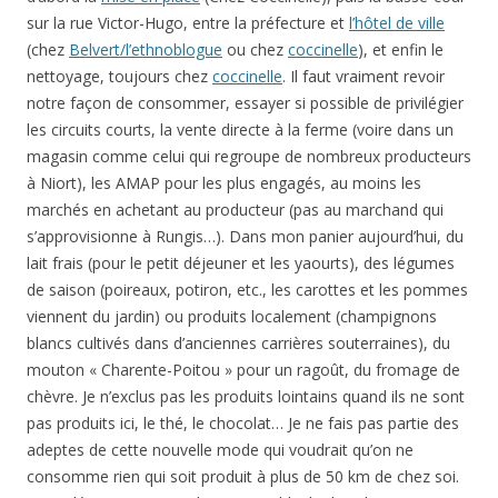
sur la rue Victor-Hugo, entre la préfecture et
l’hôtel de ville
(chez
Belvert/l’ethnoblogue
ou chez
coccinelle
), et enfin le
nettoyage, toujours chez
coccinelle
. Il faut vraiment revoir
notre façon de consommer, essayer si possible de privilégier
les circuits courts, la vente directe à la ferme (voire dans un
magasin comme celui qui regroupe de nombreux producteurs
à Niort), les AMAP pour les plus engagés, au moins les
marchés en achetant au producteur (pas au marchand qui
s’approvisionne à Rungis…). Dans mon panier aujourd’hui, du
lait frais (pour le petit déjeuner et les yaourts), des légumes
de saison (poireaux, potiron, etc., les carottes et les pommes
viennent du jardin) ou produits localement (champignons
blancs cultivés dans d’anciennes carrières souterraines), du
mouton « Charente-Poitou » pour un ragoût, du fromage de
chèvre. Je n’exclus pas les produits lointains quand ils ne sont
pas produits ici, le thé, le chocolat… Je ne fais pas partie des
adeptes de cette nouvelle mode qui voudrait qu’on ne
consomme rien qui soit produit à plus de 50 km de chez soi.