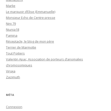
Marlie
Le marquoir d’Elise (Emmanuelle)
Monsieur Echo de Centre presse
Nini 79
Niunia18
Pamina
Réceptacle, le blog de mon père
Terrier de Marmotte
Tout Poitiers
Valentin Apac, Association de porteurs d’anomalies
chromosomiques
Virjaja
Zazimuth
MÉTA
Connexion