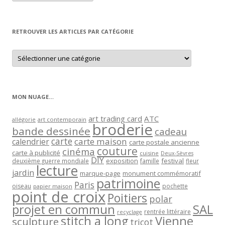
article
par
mois
RETROUVER LES ARTICLES PAR CATÉGORIE
Retrouver
les
articles
par
catégorie
MON NUAGE…
art trading card
ATC
allégorie
art contemporain
broderie
bande dessinée
cadeau
carte
carte maison
calendrier
carte postale ancienne
couture
cinéma
carte à publicité
cuisine
Deux-Sèvres
DIY
exposition
festival
famille
deuxième guerre mondiale
fleur
lecture
jardin
marque-page
monument commémoratif
patrimoine
Paris
oiseau
papier maison
pochette
point de croix
Poitiers
polar
projet en commun
SAL
rentrée littéraire
recyclage
stitch a long
Vienne
sculpture
tricot