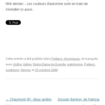
l’été dernier… Les couleurs d’automne sont en train de
s’installer ici aussi .
Cette entrée a été publiée dans
Poitiers, chroniques
, et marquée
avec
cloître
,
église
,
Notre-Dame-la-Grande
,
patrimoine
,
Poitiers
,
sculpture
,
Vienne
, le
25 octobre 2009
.
Navigation
←
Chaumont (8) : deux jardins
Dossier Benton, de Patricia