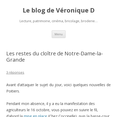
Le blog de Véronique D
Lecture, patrimoine, cinéma, bricolage, broderie…
Aller
Menu
au
contenu
Les restes du cloître de Notre-Dame-la-
Grande
3 réponses
Avant d’attaquer le sujet du jour, voici quelques nouvelles de
Poitiers.
Pendant mon absence, il y a eu la manifestation des
agriculteurs le 16 octobre, vous pouvez en suivre le fil,
d’abord la
mise en place
(Chez Coccinelle), puis la basse-cour