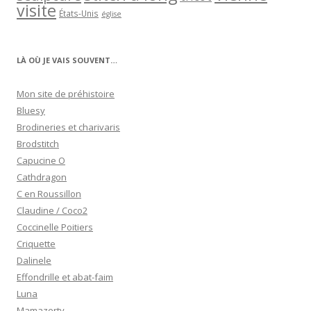
visite
États-Unis
église
LÀ OÙ JE VAIS SOUVENT…
Mon site de préhistoire
Bluesy
Brodineries et charivaris
Brodstitch
Capucine O
Cathdragon
C en Roussillon
Claudine / Coco2
Coccinelle Poitiers
Criquette
Dalinele
Effondrille et abat-faim
Luna
Mamazerty