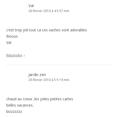
Val
26 février 2010 à 4 h 57 min
c’est trop joli tout ca ces vaches sont adorables
Bisous
Val
↓
Répondre
jardin zen
26 février 2010 à 5 h 19 min
chaud au coeur ,les jolies petites cartes
belles vacances..
bizzzzzzz