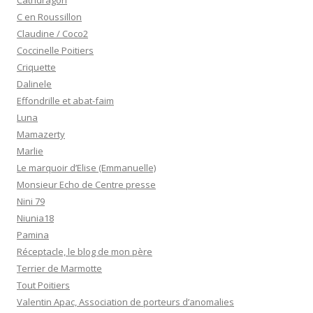
Cathdragon
C en Roussillon
Claudine / Coco2
Coccinelle Poitiers
Criquette
Dalinele
Effondrille et abat-faim
Luna
Mamazerty
Marlie
Le marquoir d’Elise (Emmanuelle)
Monsieur Echo de Centre presse
Nini 79
Niunia18
Pamina
Réceptacle, le blog de mon père
Terrier de Marmotte
Tout Poitiers
Valentin Apac, Association de porteurs d’anomalies