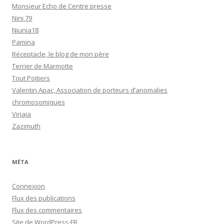
Monsieur Echo de Centre presse
Nini 79
Niunia18
Pamina
Réceptacle, le blog de mon père
Terrier de Marmotte
Tout Poitiers
Valentin Apac, Association de porteurs d’anomalies
chromosomiques
Virjaja
Zazimuth
MÉTA
Connexion
Flux des publications
Flux des commentaires
Site de WordPress-FR