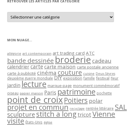
RETROUVER LES ARTICLES PAR CATÉGORIE
Retrouver
les
articles
par
catégorie
MON NUAGE…
art trading card
ATC
allégorie
art contemporain
broderie
bande dessinée
cadeau
carte
carte maison
calendrier
carte postale ancienne
couture
cinéma
carte à publicité
cuisine
Deux-Sèvres
DIY
exposition
festival
famille
deuxième guerre mondiale
fleur
lecture
jardin
marque-page
monument commémoratif
patrimoine
Paris
oiseau
papier maison
pochette
point de croix
Poitiers
polar
projet en commun
SAL
rentrée littéraire
recyclage
stitch a long
Vienne
sculpture
tricot
visite
États-Unis
église