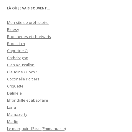
LÀ OÙ JE VAIS SOUVENT…
Mon site de préhistoire
Bluesy
Brodineries et charivaris
Brodstitch
Capucine O
Cathdragon
C en Roussillon
Claudine / Coco2
Coccinelle Poitiers
Criquette
Dalinele
Effondrille et abat-faim
Luna
Mamazerty
Marlie
Le marquoir d’Elise (Emmanuelle)