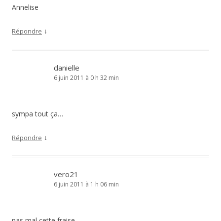
Annelise
↓
Répondre
danielle
6 juin 2011 à 0 h 32 min
sympa tout ça…
↓
Répondre
vero21
6 juin 2011 à 1 h 06 min
pas mal cette fraise