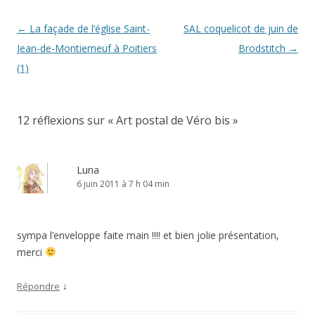
Navigation
←
La façade de l’église Saint-
SAL coquelicot de juin de
des
Jean-de-Montierneuf à Poitiers
Brodstitch
→
articles
(1)
12 réflexions sur «
Art postal de Véro bis
»
Luna
6 juin 2011 à 7 h 04 min
sympa l’enveloppe faite main !!!! et bien jolie présentation,
merci
↓
Répondre