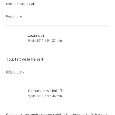
extra ! bisous cath
↓
Répondre
zazimuth
6 juin 2011 à 9 h 27 min
Tout l’art de la fraise !!!
↓
Répondre
Bidouillette/Tibilisfil
9 juin 2011 à 9 h 46 min
Cela aurait pu avoir comme sujet, « tu ramènes ta fraise » lol!