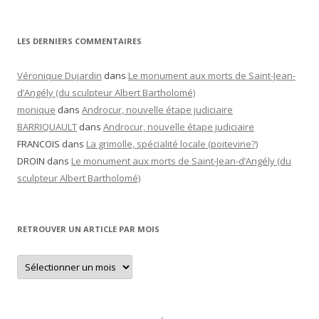
LES DERNIERS COMMENTAIRES
Véronique Dujardin
dans
Le monument aux morts de Saint-Jean-
d’Angély (du sculpteur Albert Bartholomé)
monique
dans
Androcur, nouvelle étape judiciaire
BARRIQUAULT
dans
Androcur, nouvelle étape judiciaire
FRANCOIS
dans
La grimolle, spécialité locale (poitevine?)
DROIN
dans
Le monument aux morts de Saint-Jean-d’Angély (du
sculpteur Albert Bartholomé)
RETROUVER UN ARTICLE PAR MOIS
Retrouver
un
article
par
mois