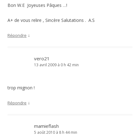
Bon W.E Joyeuses Pâques …!
A+ de vous relire , Sincère Salutations . A.S
↓
Répondre
vero21
13 avril 2009 à 0 h 42 min
trop mignon !
↓
Répondre
mamieflash
5 août 2010 à 8 h 44 min