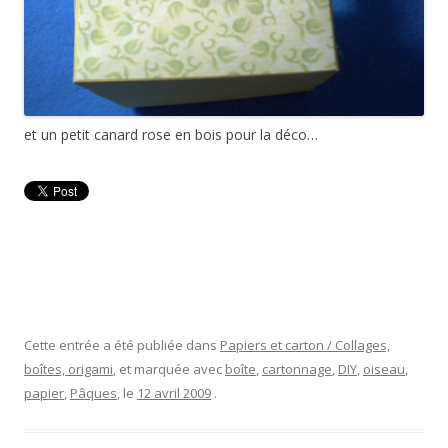
et un petit canard rose en bois pour la déco…
Cette entrée a été publiée dans
Papiers et carton / Collages,
boîtes, origami
, et marquée avec
boîte
,
cartonnage
,
DIY
,
oiseau
,
papier
,
Pâques
, le
12 avril 2009
.