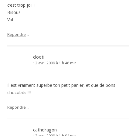
c’est trop joli !!
Bisous
Val
↓
Répondre
cloeti
12 avril 2009 à 1 h 46 min
Il est vraiment superbe ton petit panier, et que de bons
chocolats !!!!
↓
Répondre
cathdragon
12 avril 2009 à 1 h 04 min