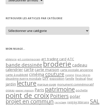
un
article
par
mois
RETROUVER LES ARTICLES PAR CATÉGORIE
Retrouver
les
articles
par
catégorie
MON NUAGE…
art trading card
ATC
allégorie
art contemporain
broderie
bande dessinée
cadeau
carte
carte maison
calendrier
carte postale ancienne
couture
cinéma
carte à publicité
cuisine
Deux-Sèvres
DIY
exposition
festival
famille
deuxième guerre mondiale
fleur
lecture
jardin
marque-page
monument commémoratif
patrimoine
Paris
oiseau
papier maison
pochette
point de croix
Poitiers
polar
projet en commun
SAL
rentrée littéraire
recyclage