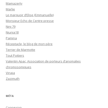
Mamazerty
Marlie
Le marquoir d’Elise (Emmanuelle)
Monsieur Echo de Centre presse
Nini 79
Niunia18
Pamina
Réceptacle, le blog de mon père
Terrier de Marmotte
Tout Poitiers
Valentin Apac, Association de porteurs d’anomalies
chromosomiques
Virjaja
Zazimuth
MÉTA
Connexion