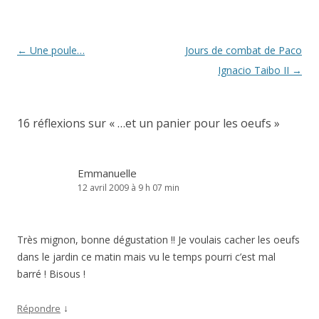
Navigation
←
Une poule…
Jours de combat de Paco
des
Ignacio Taibo II
→
articles
16 réflexions sur «
…et un panier pour les oeufs
»
Emmanuelle
12 avril 2009 à 9 h 07 min
Très mignon, bonne dégustation !! Je voulais cacher les oeufs
dans le jardin ce matin mais vu le temps pourri c’est mal
barré ! Bisous !
↓
Répondre