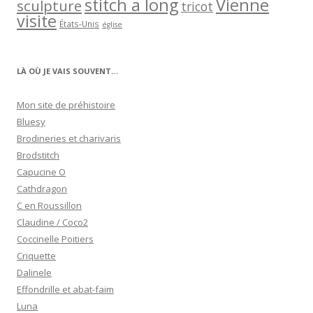
stitch a long
Vienne
sculpture
tricot
visite
États-Unis
église
LÀ OÙ JE VAIS SOUVENT…
Mon site de préhistoire
Bluesy
Brodineries et charivaris
Brodstitch
Capucine O
Cathdragon
C en Roussillon
Claudine / Coco2
Coccinelle Poitiers
Criquette
Dalinele
Effondrille et abat-faim
Luna