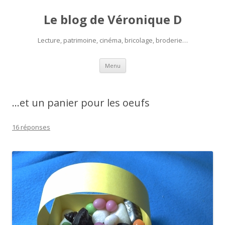
Le blog de Véronique D
Lecture, patrimoine, cinéma, bricolage, broderie…
Aller
Menu
au
contenu
…et un panier pour les oeufs
16 réponses