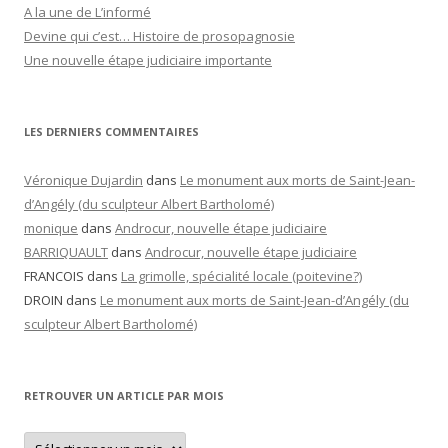
A la une de L’informé
Devine qui c’est… Histoire de prosopagnosie
Une nouvelle étape judiciaire importante
LES DERNIERS COMMENTAIRES
Véronique Dujardin
dans
Le monument aux morts de Saint-Jean-
d’Angély (du sculpteur Albert Bartholomé)
monique
dans
Androcur, nouvelle étape judiciaire
BARRIQUAULT
dans
Androcur, nouvelle étape judiciaire
FRANCOIS
dans
La grimolle, spécialité locale (poitevine?)
DROIN
dans
Le monument aux morts de Saint-Jean-d’Angély (du
sculpteur Albert Bartholomé)
RETROUVER UN ARTICLE PAR MOIS
Retrouver