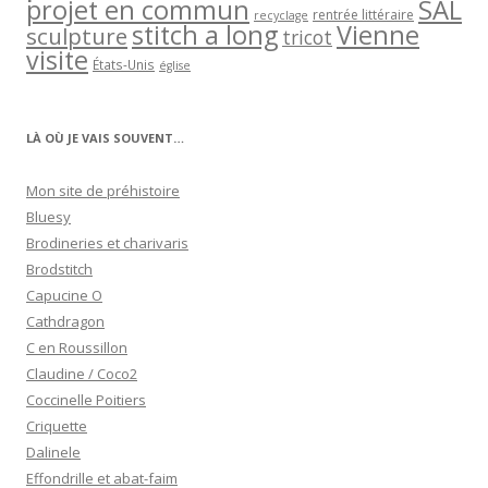
projet en commun
SAL
rentrée littéraire
recyclage
stitch a long
Vienne
sculpture
tricot
visite
États-Unis
église
LÀ OÙ JE VAIS SOUVENT…
Mon site de préhistoire
Bluesy
Brodineries et charivaris
Brodstitch
Capucine O
Cathdragon
C en Roussillon
Claudine / Coco2
Coccinelle Poitiers
Criquette
Dalinele
Effondrille et abat-faim