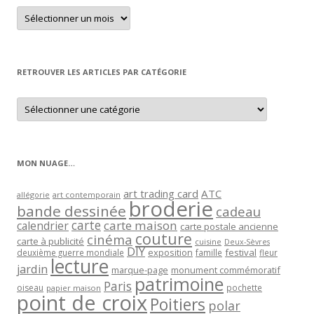
Retrouver
un
article
par
mois
RETROUVER LES ARTICLES PAR CATÉGORIE
Retrouver
les
articles
par
catégorie
MON NUAGE…
art trading card
ATC
allégorie
art contemporain
broderie
bande dessinée
cadeau
carte
carte maison
calendrier
carte postale ancienne
couture
cinéma
carte à publicité
cuisine
Deux-Sèvres
DIY
exposition
festival
famille
deuxième guerre mondiale
fleur
lecture
jardin
marque-page
monument commémoratif
patrimoine
Paris
oiseau
papier maison
pochette
point de croix
Poitiers
polar