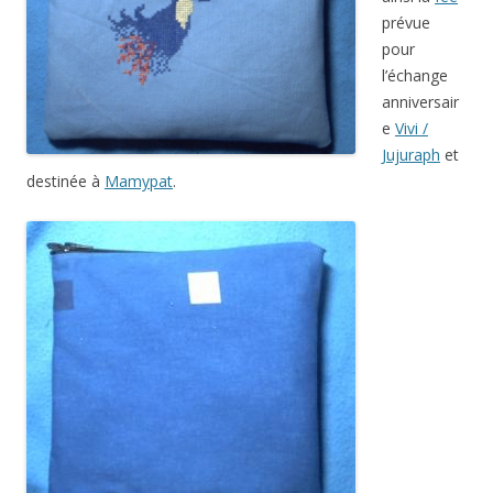
prévue
pour
l’échange
anniversair
e
Vivi /
Jujuraph
et
destinée à
Mamypat
.