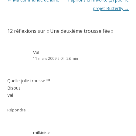
des
projet Butterfly
→
articles
12 réflexions sur «
Une deuxième trousse fée
»
Val
11 mars 2009 à 0 h 28 min
Quelle jolie trousse !!!!
Bisous
Val
↓
Répondre
milkinise