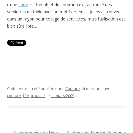
d’une
carte
et d’un objet du commerce), j’ai trouvé des
serviettes de table avec un motif de fées… Je les ai trouvées
dans un rayon pour collage de serviettes, mais l’utilisation est
bien sûre libre…
Cette entrée a été publiée dans
Couture
, et marquée avec
couture
,
fée
,
trousse
, le
11 mars 2009
.
Navigation
←
Ma commande de laine
Papillons en frivolité (2) pour le