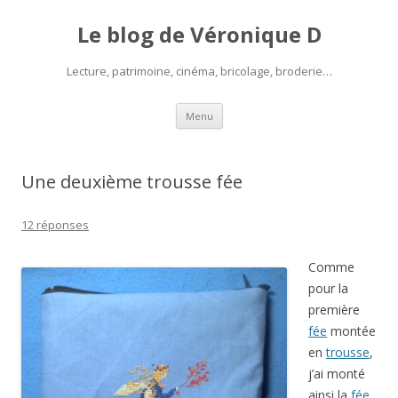
Le blog de Véronique D
Lecture, patrimoine, cinéma, bricolage, broderie…
Aller
Menu
au
contenu
Une deuxième trousse fée
12 réponses
Comme
pour la
première
fée
montée
en
trousse
,
j’ai monté
ainsi la
fée