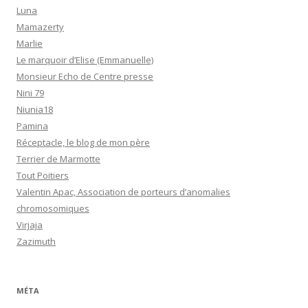
Luna
Mamazerty
Marlie
Le marquoir d’Elise (Emmanuelle)
Monsieur Echo de Centre presse
Nini 79
Niunia18
Pamina
Réceptacle, le blog de mon père
Terrier de Marmotte
Tout Poitiers
Valentin Apac, Association de porteurs d’anomalies
chromosomiques
Virjaja
Zazimuth
MÉTA