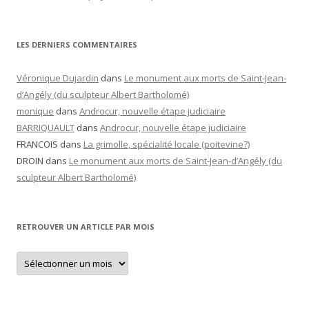
LES DERNIERS COMMENTAIRES
Véronique Dujardin
dans
Le monument aux morts de Saint-Jean-
d’Angély (du sculpteur Albert Bartholomé)
monique
dans
Androcur, nouvelle étape judiciaire
BARRIQUAULT
dans
Androcur, nouvelle étape judiciaire
FRANCOIS
dans
La grimolle, spécialité locale (poitevine?)
DROIN
dans
Le monument aux morts de Saint-Jean-d’Angély (du
sculpteur Albert Bartholomé)
RETROUVER UN ARTICLE PAR MOIS
Retrouver
un
article
par
mois