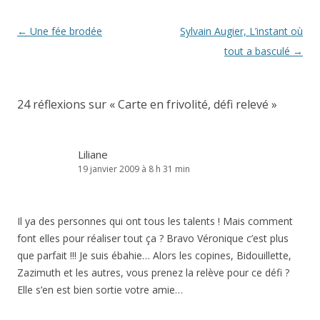
Navigation
←
Une fée brodée
Sylvain Augier, L’instant où
des
tout a basculé
→
articles
24 réflexions sur «
Carte en frivolité, défi relevé
»
Liliane
19 janvier 2009 à 8 h 31 min
Il ya des personnes qui ont tous les talents ! Mais comment
font elles pour réaliser tout ça ? Bravo Véronique c’est plus
que parfait !!! Je suis ébahie… Alors les copines, Bidouillette,
Zazimuth et les autres, vous prenez la relève pour ce défi ?
Elle s’en est bien sortie votre amie…