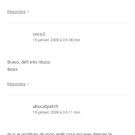
↓
Répondre
coco2
19 janvier 2009 à 0 h 08 min
Bravo, défi très réussi
Bises
↓
Répondre
ubucatpatch
19 janvier 2009 à 0 h 11 min
et si je profiitais de mon arrêt pour essayer demain le