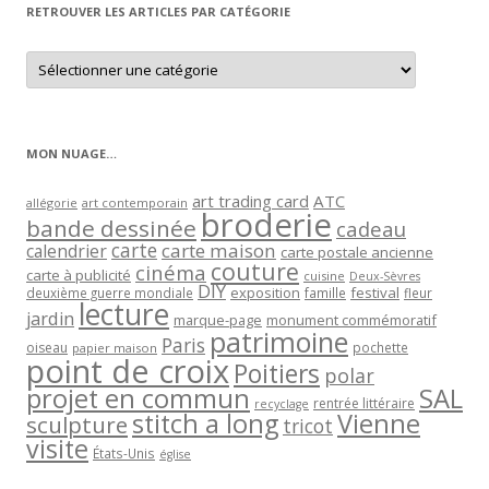
RETROUVER LES ARTICLES PAR CATÉGORIE
Retrouver
les
articles
par
catégorie
MON NUAGE…
art trading card
ATC
allégorie
art contemporain
broderie
bande dessinée
cadeau
carte
carte maison
calendrier
carte postale ancienne
couture
cinéma
carte à publicité
cuisine
Deux-Sèvres
DIY
exposition
festival
famille
deuxième guerre mondiale
fleur
lecture
jardin
marque-page
monument commémoratif
patrimoine
Paris
oiseau
papier maison
pochette
point de croix
Poitiers
polar
projet en commun
SAL
rentrée littéraire
recyclage
stitch a long
Vienne
sculpture
tricot
visite
États-Unis
église