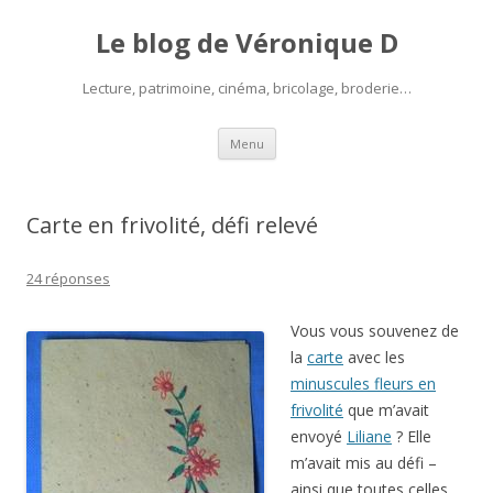
Le blog de Véronique D
Lecture, patrimoine, cinéma, bricolage, broderie…
Aller
Menu
au
contenu
Carte en frivolité, défi relevé
24 réponses
Vous vous souvenez de
la
carte
avec les
minuscules fleurs en
frivolité
que m’avait
envoyé
Liliane
? Elle
m’avait mis au défi –
ainsi que toutes celles