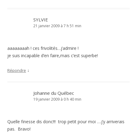
SYLVIE
21 janvier 2009 à 7 h 51 min
aaaaaaaah ! ces frivolités…j’admire !
je suis incapable d’en faire,mais c’est superbe!
↓
Répondre
Johanne du Québec
19 janvier 2009 à 0 h 40 min
Quelle finesse dis donc!!! trop petit pour moi ….j’y arriverais
pas. Bravo!