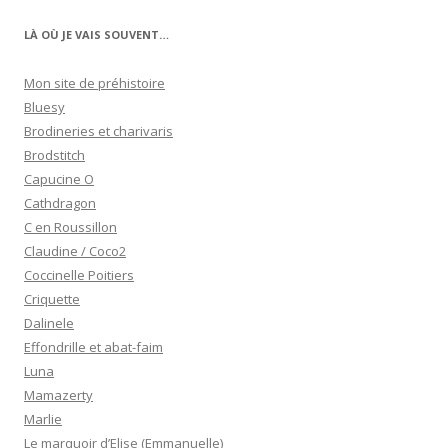
LÀ OÙ JE VAIS SOUVENT…
Mon site de préhistoire
Bluesy
Brodineries et charivaris
Brodstitch
Capucine O
Cathdragon
C en Roussillon
Claudine / Coco2
Coccinelle Poitiers
Criquette
Dalinele
Effondrille et abat-faim
Luna
Mamazerty
Marlie
Le marquoir d’Elise (Emmanuelle)