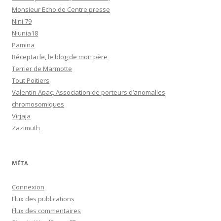
Monsieur Echo de Centre presse
Nini 79
Niunia18
Pamina
Réceptacle, le blog de mon père
Terrier de Marmotte
Tout Poitiers
Valentin Apac, Association de porteurs d’anomalies
chromosomiques
Virjaja
Zazimuth
MÉTA
Connexion
Flux des publications
Flux des commentaires