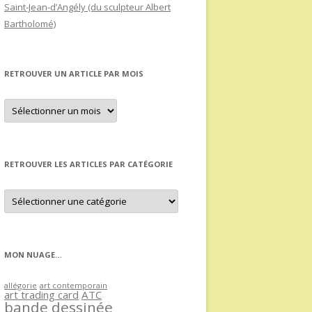
Saint-Jean-d’Angély (du sculpteur Albert
Bartholomé)
RETROUVER UN ARTICLE PAR MOIS
Retrouver
un
article
par
mois
RETROUVER LES ARTICLES PAR CATÉGORIE
Retrouver
les
articles
par
catégorie
MON NUAGE…
allégorie
art contemporain
art trading card
ATC
bande dessinée