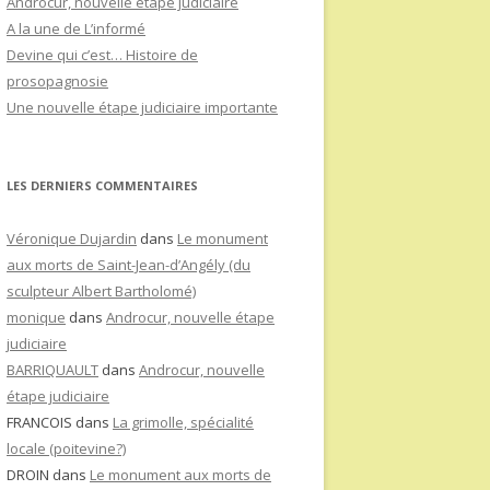
Androcur, nouvelle étape judiciaire
A la une de L’informé
Devine qui c’est… Histoire de
prosopagnosie
Une nouvelle étape judiciaire importante
LES DERNIERS COMMENTAIRES
Véronique Dujardin
dans
Le monument
aux morts de Saint-Jean-d’Angély (du
sculpteur Albert Bartholomé)
monique
dans
Androcur, nouvelle étape
judiciaire
BARRIQUAULT
dans
Androcur, nouvelle
étape judiciaire
FRANCOIS
dans
La grimolle, spécialité
locale (poitevine?)
DROIN
dans
Le monument aux morts de