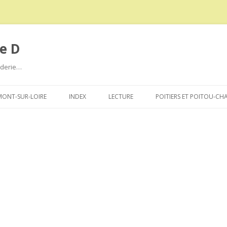
e D
roderie…
Aller
au
ONT-SUR-LOIRE
INDEX
LECTURE
POITIERS ET POITOU-CH
contenu