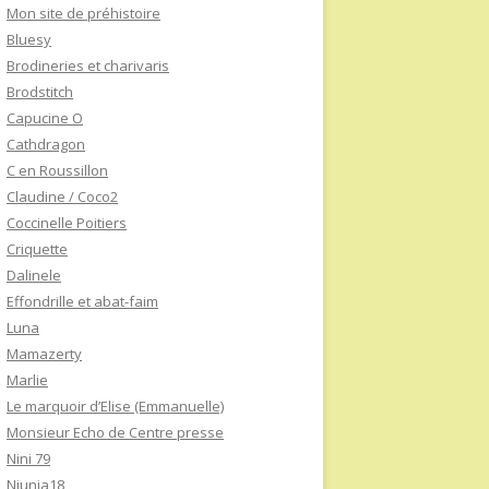
Mon site de préhistoire
Bluesy
Brodineries et charivaris
Brodstitch
Capucine O
Cathdragon
C en Roussillon
Claudine / Coco2
Coccinelle Poitiers
Criquette
Dalinele
Effondrille et abat-faim
Luna
Mamazerty
Marlie
Le marquoir d’Elise (Emmanuelle)
Monsieur Echo de Centre presse
Nini 79
Niunia18