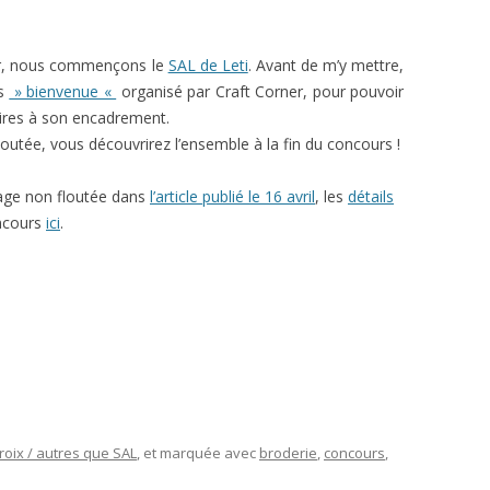
ir, nous commençons le
SAL de Leti
. Avant de m’y mettre,
rs
» bienvenue «
organisé par Craft Corner, pour pouvoir
aires à son encadrement.
outée, vous découvrirez l’ensemble à la fin du concours !
age non floutée dans
l’article publié le 16 avril
, les
détails
oncours
ici
.
roix / autres que SAL
, et marquée avec
broderie
,
concours
,