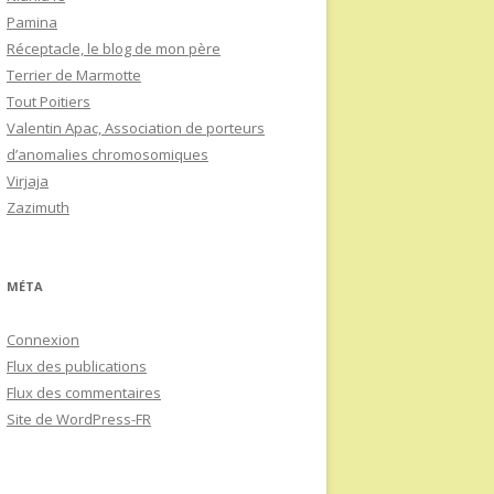
Pamina
Réceptacle, le blog de mon père
Terrier de Marmotte
Tout Poitiers
Valentin Apac, Association de porteurs
d’anomalies chromosomiques
Virjaja
Zazimuth
MÉTA
Connexion
Flux des publications
Flux des commentaires
Site de WordPress-FR