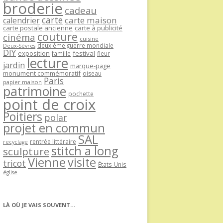
broderie
cadeau
carte
carte maison
calendrier
carte postale ancienne
carte à publicité
couture
cinéma
cuisine
deuxième guerre mondiale
Deux-Sèvres
DIY
exposition
festival
famille
fleur
lecture
jardin
marque-page
monument commémoratif
oiseau
Paris
papier maison
patrimoine
pochette
point de croix
Poitiers
polar
projet en commun
SAL
rentrée littéraire
recyclage
stitch a long
sculpture
Vienne
visite
tricot
États-Unis
église
LÀ OÙ JE VAIS SOUVENT…