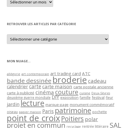
un
article
par
mois
RETROUVER LES ARTICLES PAR CATÉGORIE
Retrouver
les
articles
par
catégorie
MON NUAGE…
art trading card
ATC
allégorie
art contemporain
broderie
bande dessinée
cadeau
carte
carte maison
calendrier
carte postale ancienne
couture
cinéma
carte à publicité
cuisine
Deux-Sèvres
DIY
exposition
festival
famille
deuxième guerre mondiale
fleur
lecture
jardin
marque-page
monument commémoratif
patrimoine
Paris
oiseau
papier maison
pochette
point de croix
Poitiers
polar
projet en commun
SAL
rentrée littéraire
recyclage