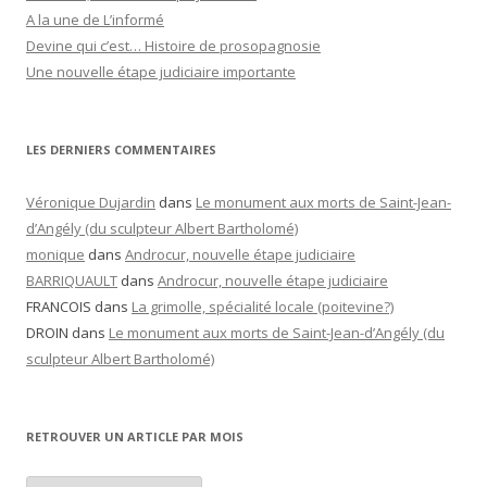
A la une de L’informé
Devine qui c’est… Histoire de prosopagnosie
Une nouvelle étape judiciaire importante
LES DERNIERS COMMENTAIRES
Véronique Dujardin
dans
Le monument aux morts de Saint-Jean-
d’Angély (du sculpteur Albert Bartholomé)
monique
dans
Androcur, nouvelle étape judiciaire
BARRIQUAULT
dans
Androcur, nouvelle étape judiciaire
FRANCOIS
dans
La grimolle, spécialité locale (poitevine?)
DROIN
dans
Le monument aux morts de Saint-Jean-d’Angély (du
sculpteur Albert Bartholomé)
RETROUVER UN ARTICLE PAR MOIS
Retrouver