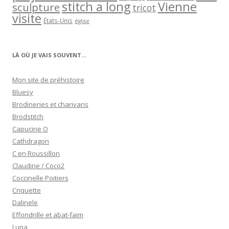
stitch a long
Vienne
sculpture
tricot
visite
États-Unis
église
LÀ OÙ JE VAIS SOUVENT…
Mon site de préhistoire
Bluesy
Brodineries et charivaris
Brodstitch
Capucine O
Cathdragon
C en Roussillon
Claudine / Coco2
Coccinelle Poitiers
Criquette
Dalinele
Effondrille et abat-faim
Luna