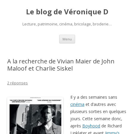
Le blog de Véronique D
Lecture, patrimoine, cinéma, bricolage, broderie…
Aller
Menu
au
contenu
A la recherche de Vivian Maier de John
Maloof et Charlie Siskel
2 réponses
Il y a des semaines sans
cinéma
et d’autres avec
plusieurs sorties en quelques
jours. Cette semaine donc,
après
Boyhood
de Richard
Linklater et avant
Jimmy’s