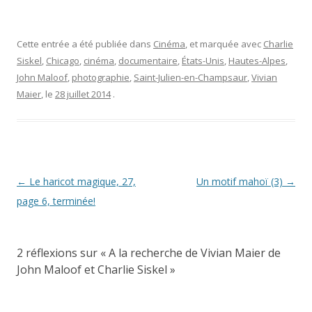
Cette entrée a été publiée dans
Cinéma
, et marquée avec
Charlie
Siskel
,
Chicago
,
cinéma
,
documentaire
,
États-Unis
,
Hautes-Alpes
,
John Maloof
,
photographie
,
Saint-Julien-en-Champsaur
,
Vivian
Maier
, le
28 juillet 2014
.
Navigation
←
Le haricot magique, 27,
Un motif mahoï (3)
→
des
page 6, terminée!
articles
2 réflexions sur «
A la recherche de Vivian Maier de
John Maloof et Charlie Siskel
»