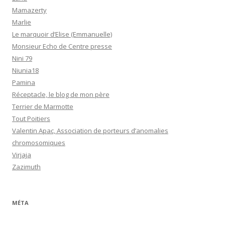
Mamazerty
Marlie
Le marquoir d’Elise (Emmanuelle)
Monsieur Echo de Centre presse
Nini 79
Niunia18
Pamina
Réceptacle, le blog de mon père
Terrier de Marmotte
Tout Poitiers
Valentin Apac, Association de porteurs d’anomalies
chromosomiques
Virjaja
Zazimuth
MÉTA