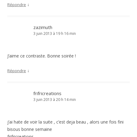
↓
Répondre
zazimuth
3 juin 2013 à 19 h 16 min
J’aime ce contraste. Bonne soirée !
↓
Répondre
frifricreations
3 juin 2013 à 20 h 14 min
j’ai hate de voir la suite , c’est deja beau , alors une fois fini
bisous bonne semaine
frifricreations