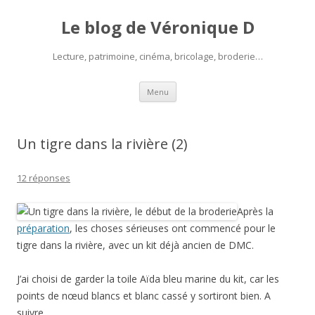
Le blog de Véronique D
Lecture, patrimoine, cinéma, bricolage, broderie…
Aller
Menu
au
contenu
Un tigre dans la rivière (2)
12 réponses
Après la
préparation
, les choses sérieuses ont commencé pour le
tigre dans la rivière, avec un kit déjà ancien de DMC.
J’ai choisi de garder la toile Aïda bleu marine du kit, car les
points de nœud blancs et blanc cassé y sortiront bien. A
suivre…