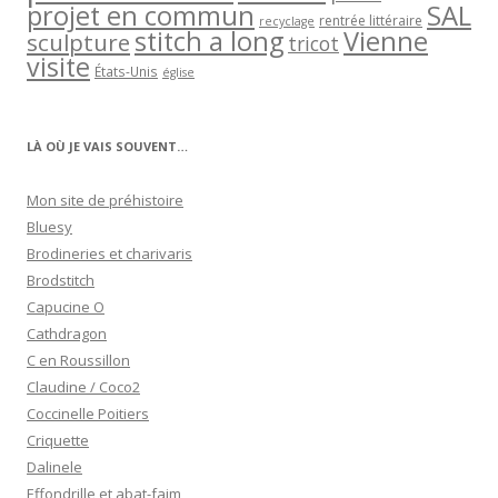
projet en commun
SAL
rentrée littéraire
recyclage
stitch a long
Vienne
sculpture
tricot
visite
États-Unis
église
LÀ OÙ JE VAIS SOUVENT…
Mon site de préhistoire
Bluesy
Brodineries et charivaris
Brodstitch
Capucine O
Cathdragon
C en Roussillon
Claudine / Coco2
Coccinelle Poitiers
Criquette
Dalinele
Effondrille et abat-faim