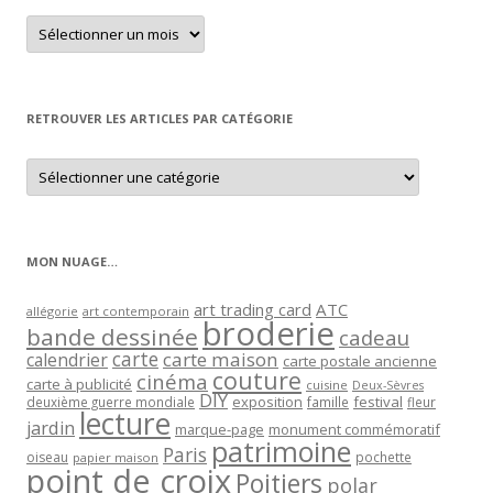
Retrouver
un
article
par
mois
RETROUVER LES ARTICLES PAR CATÉGORIE
Retrouver
les
articles
par
catégorie
MON NUAGE…
art trading card
ATC
allégorie
art contemporain
broderie
bande dessinée
cadeau
carte
carte maison
calendrier
carte postale ancienne
couture
cinéma
carte à publicité
cuisine
Deux-Sèvres
DIY
exposition
festival
famille
deuxième guerre mondiale
fleur
lecture
jardin
marque-page
monument commémoratif
patrimoine
Paris
oiseau
papier maison
pochette
point de croix
Poitiers
polar