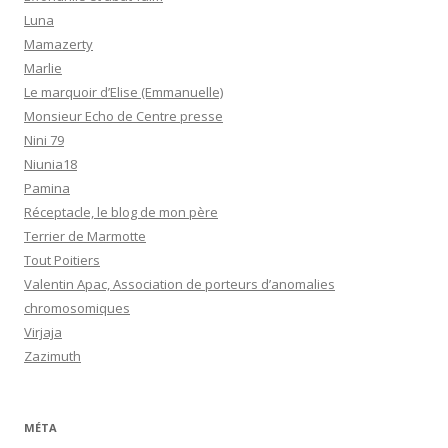
Luna
Mamazerty
Marlie
Le marquoir d’Elise (Emmanuelle)
Monsieur Echo de Centre presse
Nini 79
Niunia18
Pamina
Réceptacle, le blog de mon père
Terrier de Marmotte
Tout Poitiers
Valentin Apac, Association de porteurs d’anomalies
chromosomiques
Virjaja
Zazimuth
MÉTA