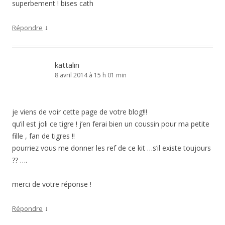
superbement ! bises cath
↓
Répondre
kattalin
8 avril 2014 à 15 h 01 min
je viens de voir cette page de votre blog!!!
qu’il est joli ce tigre ! j’en ferai bien un coussin pour ma petite
fille , fan de tigres !!
pourriez vous me donner les ref de ce kit …s’il existe toujours
?? ….
merci de votre réponse !
↓
Répondre