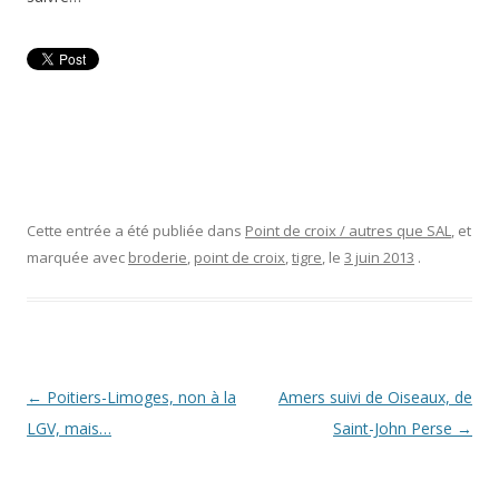
Cette entrée a été publiée dans
Point de croix / autres que SAL
, et
marquée avec
broderie
,
point de croix
,
tigre
, le
3 juin 2013
.
Navigation
←
Poitiers-Limoges, non à la
Amers suivi de Oiseaux, de
des
LGV, mais…
Saint-John Perse
→
articles