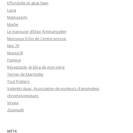
Effondrille et abat-faim
Luna
Mamazerty
Marlie
Le marquoir d’Elise (Emmanuelle)
Monsieur Echo de Centre presse
Nini 79
Niunia18
Pamina
Réceptacle, le blog de mon père
Terrier de Marmotte
Tout Poitiers
Valentin Apac, Association de porteurs d’anomalies
chromosomiques
Virjaja
Zazimuth
MÉTA