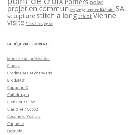
point de croix
Poitiers
polar
projet en commun
SAL
rentrée littéraire
recyclage
stitch a long
Vienne
sculpture
tricot
visite
États-Unis
église
LÀ OÙ JE VAIS SOUVENT…
Mon site de préhistoire
Bluesy
Brodineries et charivaris
Brodstitch
Capucine O
Cathdragon
C en Roussillon
Claudine / Coco2
Coccinelle Poitiers
Criquette
Dalinele