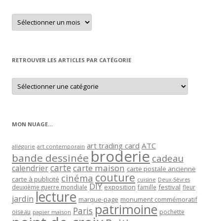
Retrouver
un
article
par
mois
RETROUVER LES ARTICLES PAR CATÉGORIE
Retrouver
les
articles
par
catégorie
MON NUAGE…
art trading card
ATC
allégorie
art contemporain
broderie
bande dessinée
cadeau
carte
carte maison
calendrier
carte postale ancienne
couture
cinéma
carte à publicité
cuisine
Deux-Sèvres
DIY
exposition
festival
famille
deuxième guerre mondiale
fleur
lecture
jardin
marque-page
monument commémoratif
patrimoine
Paris
oiseau
papier maison
pochette