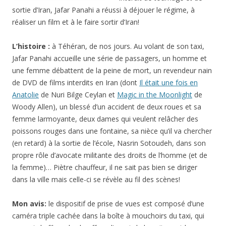
sortie d’Iran, Jafar Panahi a réussi à déjouer le régime, à
réaliser un film et à le faire sortir d’Iran!
L’histoire :
à Téhéran, de nos jours. Au volant de son taxi,
Jafar Panahi accueille une série de passagers, un homme et
une femme débattent de la peine de mort, un revendeur nain
de DVD de films interdits en Iran (dont
Il était une fois en
Anatolie
de Nuri Bilge Ceylan et
Magic in the Moonlight
de
Woody Allen), un blessé d’un accident de deux roues et sa
femme larmoyante, deux dames qui veulent relâcher des
poissons rouges dans une fontaine, sa nièce qu’il va chercher
(en retard) à la sortie de l’école, Nasrin Sotoudeh, dans son
propre rôle d’avocate militante des droits de l’homme (et de
la femme)… Piètre chauffeur, il ne sait pas bien se diriger
dans la ville mais celle-ci se révèle au fil des scènes!
Mon avis:
le dispositif de prise de vues est composé d’une
caméra triple cachée dans la boîte à mouchoirs du taxi, qui