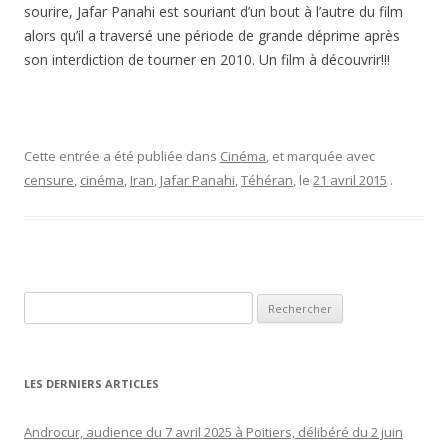
sourire, Jafar Panahi est souriant d’un bout à l’autre du film
alors qu’il a traversé une période de grande déprime après
son interdiction de tourner en 2010. Un film à découvrir!!!
Cette entrée a été publiée dans
Cinéma
, et marquée avec
censure
,
cinéma
,
Iran
,
Jafar Panahi
,
Téhéran
, le
21 avril 2015
.
Rechercher :
LES DERNIERS ARTICLES
Androcur, audience du 7 avril 2025 à Poitiers, délibéré du 2 juin