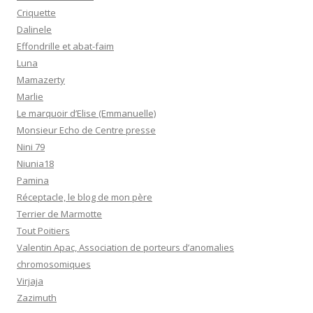
Criquette
Dalinele
Effondrille et abat-faim
Luna
Mamazerty
Marlie
Le marquoir d’Elise (Emmanuelle)
Monsieur Echo de Centre presse
Nini 79
Niunia18
Pamina
Réceptacle, le blog de mon père
Terrier de Marmotte
Tout Poitiers
Valentin Apac, Association de porteurs d’anomalies
chromosomiques
Virjaja
Zazimuth