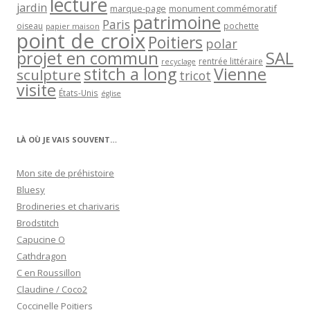
lecture
jardin
marque-page
monument commémoratif
patrimoine
Paris
oiseau
papier maison
pochette
point de croix
Poitiers
polar
projet en commun
SAL
rentrée littéraire
recyclage
stitch a long
Vienne
sculpture
tricot
visite
États-Unis
église
LÀ OÙ JE VAIS SOUVENT…
Mon site de préhistoire
Bluesy
Brodineries et charivaris
Brodstitch
Capucine O
Cathdragon
C en Roussillon
Claudine / Coco2
Coccinelle Poitiers