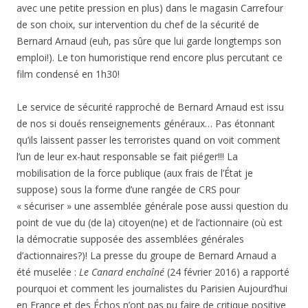
avec une petite pression en plus) dans le magasin Carrefour
de son choix, sur intervention du chef de la sécurité de
Bernard Arnaud (euh, pas sûre que lui garde longtemps son
emploi!). Le ton humoristique rend encore plus percutant ce
film condensé en 1h30!
Le service de sécurité rapproché de Bernard Arnaud est issu
de nos si doués renseignements généraux… Pas étonnant
qu’ils laissent passer les terroristes quand on voit comment
l’un de leur ex-haut responsable se fait piéger!!! La
mobilisation de la force publique (aux frais de l’État je
suppose) sous la forme d’une rangée de CRS pour
« sécuriser » une assemblée générale pose aussi question du
point de vue du (de la) citoyen(ne) et de l’actionnaire (où est
la démocratie supposée des assemblées générales
d’actionnaires?)! La presse du groupe de Bernard Arnaud a
été muselée :
Le Canard enchaîné
(24 février 2016) a rapporté
pourquoi et comment les journalistes du Parisien Aujourd’hui
en France et des Échos n’ont pas pu faire de critique positive