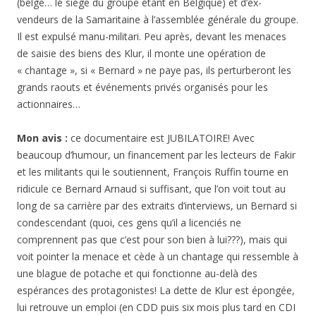
(belge… le siège du groupe étant en Belgique) et d’ex-
vendeurs de la Samaritaine à l’assemblée générale du groupe.
Il est expulsé manu-militari. Peu après, devant les menaces
de saisie des biens des Klur, il monte une opération de
« chantage », si « Bernard » ne paye pas, ils perturberont les
grands raouts et événements privés organisés pour les
actionnaires…
Mon avis :
ce documentaire est JUBILATOIRE! Avec
beaucoup d’humour, un financement par les lecteurs de Fakir
et les militants qui le soutiennent, François Ruffin tourne en
ridicule ce Bernard Arnaud si suffisant, que l’on voit tout au
long de sa carrière par des extraits d’interviews, un Bernard si
condescendant (quoi, ces gens qu’il a licenciés ne
comprennent pas que c’est pour son bien à lui???), mais qui
voit pointer la menace et cède à un chantage qui ressemble à
une blague de potache et qui fonctionne au-delà des
espérances des protagonistes! La dette de Klur est épongée,
lui retrouve un emploi (en CDD puis six mois plus tard en CDI