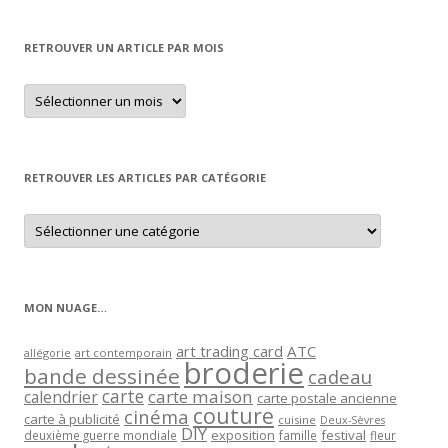
RETROUVER UN ARTICLE PAR MOIS
Retrouver
un
article
par
mois
RETROUVER LES ARTICLES PAR CATÉGORIE
Retrouver
les
articles
par
catégorie
MON NUAGE…
art trading card
ATC
allégorie
art contemporain
broderie
bande dessinée
cadeau
carte
carte maison
calendrier
carte postale ancienne
couture
cinéma
carte à publicité
cuisine
Deux-Sèvres
DIY
exposition
festival
famille
deuxième guerre mondiale
fleur