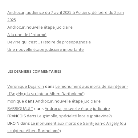
Androcur, audience du 7 avril 2025 à Poitiers, délibéré du 2 juin
2025
Androcur, nouvelle étape judiciaire
A la une de L’informé
Devine qui c’est… Histoire de prosopagnosie
Une nouvelle étape judiciaire importante
LES DERNIERS COMMENTAIRES
Véronique Dujardin
dans
Le monument aux morts de Saint-Jean-
d’Angély (du sculpteur Albert Bartholomé)
monique
dans
Androcur, nouvelle étape judiciaire
BARRIQUAULT
dans
Androcur, nouvelle étape judiciaire
FRANCOIS
dans
La grimolle, spécialité locale (poitevine?)
DROIN
dans
Le monument aux morts de Saint-Jean-d’Angély (du
sculpteur Albert Bartholomé)