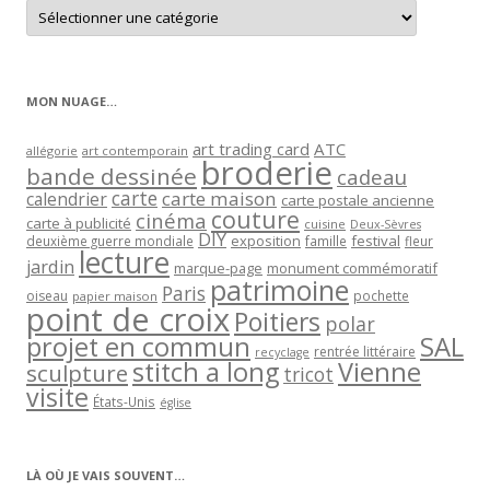
Retrouver
les
articles
par
catégorie
MON NUAGE…
art trading card
ATC
allégorie
art contemporain
broderie
bande dessinée
cadeau
carte
carte maison
calendrier
carte postale ancienne
couture
cinéma
carte à publicité
cuisine
Deux-Sèvres
DIY
exposition
festival
famille
deuxième guerre mondiale
fleur
lecture
jardin
marque-page
monument commémoratif
patrimoine
Paris
oiseau
papier maison
pochette
point de croix
Poitiers
polar
projet en commun
SAL
rentrée littéraire
recyclage
stitch a long
Vienne
sculpture
tricot
visite
États-Unis
église
LÀ OÙ JE VAIS SOUVENT…