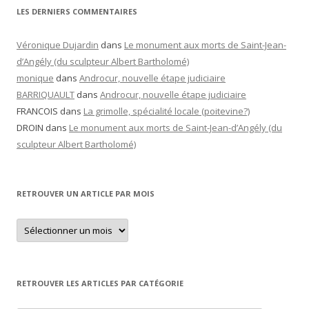
LES DERNIERS COMMENTAIRES
Véronique Dujardin
dans
Le monument aux morts de Saint-Jean-
d’Angély (du sculpteur Albert Bartholomé)
monique
dans
Androcur, nouvelle étape judiciaire
BARRIQUAULT
dans
Androcur, nouvelle étape judiciaire
FRANCOIS
dans
La grimolle, spécialité locale (poitevine?)
DROIN
dans
Le monument aux morts de Saint-Jean-d’Angély (du
sculpteur Albert Bartholomé)
RETROUVER UN ARTICLE PAR MOIS
Retrouver
un
article
par
mois
RETROUVER LES ARTICLES PAR CATÉGORIE