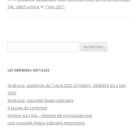
SAL
,
stitch a long
, le
7 juin 2011
.
Rechercher :
LES DERNIERS ARTICLES
Androcur, audience du 7 avril 2025 à Poitiers, délibéré du 2 juin
2025
Androcur, nouvelle étape judiciaire
A la une de L’informé
Devine qui c’est… Histoire de prosopagnosie
Une nouvelle étape judiciaire importante