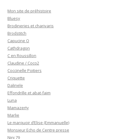
Mon site de préhistoire
Bluesy
Brodineries et charivaris
Brodstitch
Capucine O
Cathdragon
C en Roussillon
Claudine / Coco2
Coccinelle Poitiers
Criquette
Dalinele
Effondrille et abat-faim
Luna
Mamazerty
Marlie
Le marquoir d’Elise (Emmanuelle)
Monsieur Echo de Centre presse
Nini 79