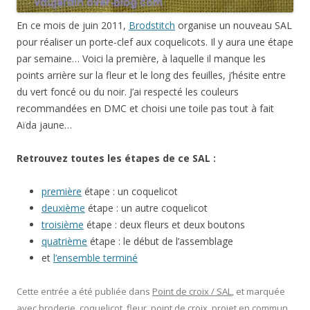
En ce mois de juin 2011,
Brodstitch
organise un nouveau SAL
pour réaliser un porte-clef aux coquelicots. Il y aura une étape
par semaine… Voici la première, à laquelle il manque les
points arrière sur la fleur et le long des feuilles, j’hésite entre
du vert foncé ou du noir. J’ai respecté les couleurs
recommandées en DMC et choisi une toile pas tout à fait
Aïda jaune…
Retrouvez toutes les étapes de ce SAL :
première
étape : un coquelicot
deuxième
étape : un autre coquelicot
troisième
étape : deux fleurs et deux boutons
quatrième
étape : le début de l’assemblage
et
l’ensemble terminé
Cette entrée a été publiée dans
Point de croix / SAL
, et marquée
avec
broderie
,
coquelicot
,
fleur
,
point de croix
,
projet en commun
,