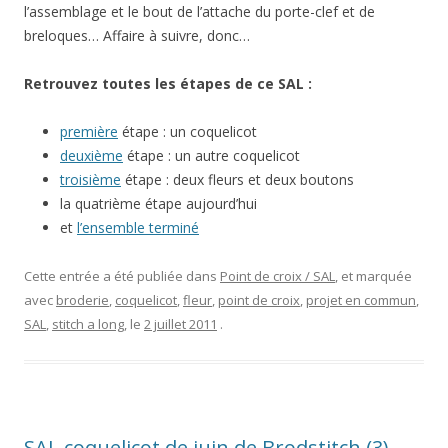
l’assemblage et le bout de l’attache du porte-clef et de
breloques… Affaire à suivre, donc…
Retrouvez toutes les étapes de ce SAL :
première
étape : un coquelicot
deuxième
étape : un autre coquelicot
troisième
étape : deux fleurs et deux boutons
la quatrième étape aujourd’hui
et
l’ensemble terminé
Cette entrée a été publiée dans
Point de croix / SAL
, et marquée
avec
broderie
,
coquelicot
,
fleur
,
point de croix
,
projet en commun
,
SAL
,
stitch a long
, le
2 juillet 2011
.
SAL coquelicot de juin de Brodstitch (3)