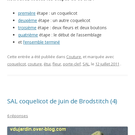
première
étape : un coquelicot
deuxième
étape : un autre coquelicot
troisième
étape : deux fleurs et deux boutons
quatrième
étape : le début de l’assemblage
et
l’ensemble terminé
Cette entrée a été publiée dans
Couture
, et marquée avec
coquelicot
,
couture
,
étui
,
fleur
,
porte-clef
,
SAL
, le
12 juillet 2011
.
SAL coquelicot de juin de Brodstitch (4)
6 réponses