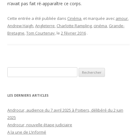
n’avait pas fait ré-apparaître ce corps.
Cette entrée a été publiée dans
Cinéma
, et marquée avec
amour
,
Andrew Haigh
,
Angleterre
,
Charlotte Rampling
,
cinéma
,
Grande-
Bretagne
,
Tom Courtenay
, le
2 février 2016
.
Rechercher :
LES DERNIERS ARTICLES
Androcur, audience du 7 avril 2025 à Poitiers, délibéré du 2 juin
2025
Androcur, nouvelle étape judiciaire
A la une de L’informé