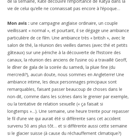
de la semaine, Kate découvre l’importance de Katya dans la
vie de celui qu’elle ne connaissait pas encore à l’époque…
Mon avis :
une campagne anglaise ordinaire, un couple
vieillissant « normal », et pourtant, il se dégage une ambiance
particulière de ce film. Une ambiance très « british », avec le
salon de thé, la réunion des vieilles dames (avec thé et petits
gâteaux) sur une péniche à la découverte de l’histoire des
canaux, la réunion des anciens de l’usine où a travaillé Geoff,
le dîner de gala de la soirée du samedi, la pluie fine (du
mercredi?), aucun doute, nous sommes en Angleterre! Une
ambiance intime, les deux personnages principaux sont
remarquables, faisant passer beaucoup de choses dans le
non-dit, comme dans les scènes dans le grenier par exemple,
ou la tentative de relation sexuelle (« ça faisait si
longtemps »…). Une semaine, une heure trente pour repasser
le fil d’une vie qui aurait été si différente sans cet accident
survenu 50 ans plus tôt… et si différente aussi cette semaine
si le glacier suisse (à cause du réchauffement climatique?)