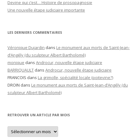
Devine qui c’est… Histoire de prosopagnosie
Une nouvelle étape judiciaire importante
LES DERNIERS COMMENTAIRES
Véronique Dujardin
dans
Le monument aux morts de Saint-Jean-
d’Angély (du sculpteur Albert Bartholomé)
monique
dans
Androcur, nouvelle étape judiciaire
BARRIQUAULT
dans
Androcur, nouvelle étape judiciaire
FRANCOIS
dans
La grimolle, spécialité locale (poitevine?)
DROIN
dans
Le monument aux morts de Saint-Jean-d’Angély (du
sculpteur Albert Bartholomé)
RETROUVER UN ARTICLE PAR MOIS
Retrouver
un
article