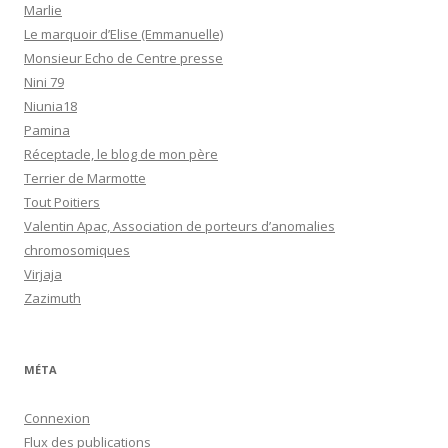
Marlie
Le marquoir d’Elise (Emmanuelle)
Monsieur Echo de Centre presse
Nini 79
Niunia18
Pamina
Réceptacle, le blog de mon père
Terrier de Marmotte
Tout Poitiers
Valentin Apac, Association de porteurs d’anomalies
chromosomiques
Virjaja
Zazimuth
MÉTA
Connexion
Flux des publications