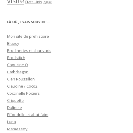
visite
États-Unis
église
LÀ OÙ JE VAIS SOUVENT…
Mon site de préhistoire
Bluesy
Brodineries et charivaris
Brodstitch
Capucine O
Cathdragon
C en Roussillon
Claudine / Coco2
Coccinelle Poitiers
Criquette
Dalinele
Effondrille et abat-faim
Luna
Mamazerty