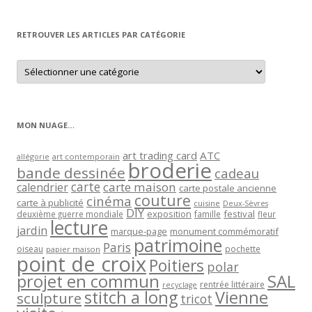
par
mois
RETROUVER LES ARTICLES PAR CATÉGORIE
Retrouver
les
articles
par
catégorie
MON NUAGE…
art trading card
ATC
allégorie
art contemporain
broderie
bande dessinée
cadeau
carte
carte maison
calendrier
carte postale ancienne
couture
cinéma
carte à publicité
cuisine
Deux-Sèvres
DIY
exposition
festival
famille
deuxième guerre mondiale
fleur
lecture
jardin
marque-page
monument commémoratif
patrimoine
Paris
oiseau
papier maison
pochette
point de croix
Poitiers
polar
projet en commun
SAL
rentrée littéraire
recyclage
stitch a long
Vienne
sculpture
tricot