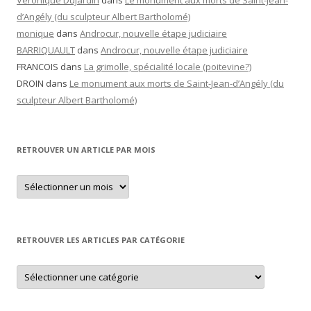
Véronique Dujardin
dans
Le monument aux morts de Saint-Jean-
d’Angély (du sculpteur Albert Bartholomé)
monique
dans
Androcur, nouvelle étape judiciaire
BARRIQUAULT
dans
Androcur, nouvelle étape judiciaire
FRANCOIS
dans
La grimolle, spécialité locale (poitevine?)
DROIN
dans
Le monument aux morts de Saint-Jean-d’Angély (du
sculpteur Albert Bartholomé)
RETROUVER UN ARTICLE PAR MOIS
Retrouver
un
article
par
mois
RETROUVER LES ARTICLES PAR CATÉGORIE
Retrouver
les
articles
par
catégorie