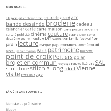
MON NUAGE…
art trading card
ATC
allégorie
art contemporain
broderie
bande dessinée
cadeau
carte
carte maison
calendrier
carte postale ancienne
couture
cinéma
carte à publicité
cuisine
Deux-Sèvres
DIY
exposition
festival
famille
deuxième guerre mondiale
fleur
lecture
jardin
marque-page
monument commémoratif
patrimoine
Paris
oiseau
papier maison
pochette
point de croix
Poitiers
polar
projet en commun
SAL
rentrée littéraire
recyclage
stitch a long
Vienne
sculpture
tricot
visite
États-Unis
église
LÀ OÙ JE VAIS SOUVENT…
Mon site de préhistoire
Bluesy