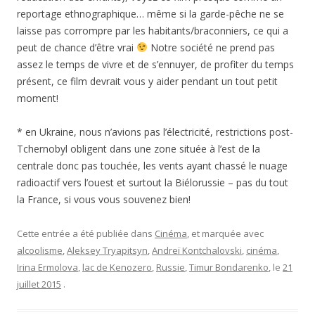
reportage ethnographique… même si la garde-pêche ne se
laisse pas corrompre par les habitants/braconniers, ce qui a
peut de chance d’être vrai
Notre société ne prend pas
assez le temps de vivre et de s’ennuyer, de profiter du temps
présent, ce film devrait vous y aider pendant un tout petit
moment!
* en Ukraine, nous n’avions pas l’électricité, restrictions post-
Tchernobyl obligent dans une zone située à l’est de la
centrale donc pas touchée, les vents ayant chassé le nuage
radioactif vers l’ouest et surtout la Biélorussie – pas du tout
la France, si vous vous souvenez bien!
Cette entrée a été publiée dans
Cinéma
, et marquée avec
alcoolisme
,
Aleksey Tryapitsyn
,
Andreï Kontchalovski
,
cinéma
,
Irina Ermolova
,
lac de Kenozero
,
Russie
,
Timur Bondarenko
, le
21
juillet 2015
.