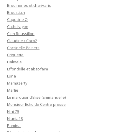
Brodineries et charivaris
Brodstitch
Capucine O
Cathdragon
C en Roussillon
Claudine / Coco2
Coccinelle Poitiers
Criquette
Dalinele
Effondrille et abat-faim
Luna
Mamazerty
Marlie
Le marquoir d’Elise (Emmanuelle)
Monsieur Echo de Centre presse
Nini 79
Niunia18
Pamina