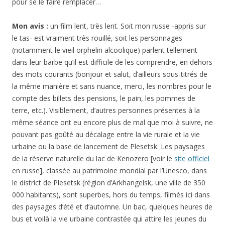
pour se le faire remplacer…
Mon avis :
un film lent, très lent. Soit mon russe -appris sur
le tas- est vraiment très rouillé, soit les personnages
(notamment le vieil orphelin alcoolique) parlent tellement
dans leur barbe qu’il est difficile de les comprendre, en dehors
des mots courants (bonjour et salut, d’ailleurs sous-titrés de
la même manière et sans nuance, merci, les nombres pour le
compte des billets des pensions, le pain, les pommes de
terre, etc.). Visiblement, d’autres personnes présentes à la
même séance ont eu encore plus de mal que moi à suivre, ne
pouvant pas goûté au décalage entre la vie rurale et la vie
urbaine ou la base de lancement de Plesetsk. Les paysages
de la réserve naturelle du lac de Kenozero [voir le
site officiel
en russe], classée au patrimoine mondial par l’Unesco, dans
le district de Plesetsk (région d’Arkhangelsk, une ville de 350
000 habitants), sont superbes, hors du temps, filmés ici dans
des paysages d’été et d’automne. Un bac, quelques heures de
bus et voilà la vie urbaine contrastée qui attire les jeunes du