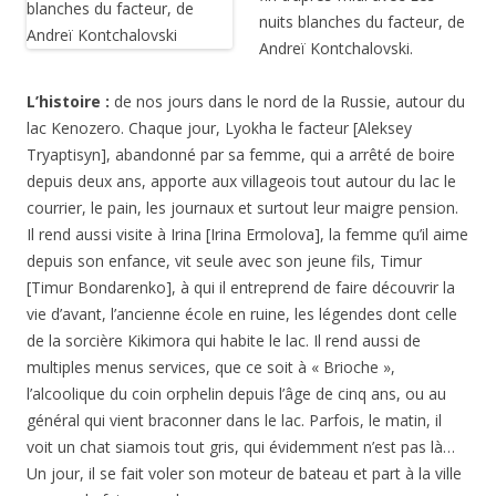
nuits blanches du facteur, de
Andreï Kontchalovski.
L’histoire :
de nos jours dans le nord de la Russie, autour du
lac Kenozero. Chaque jour, Lyokha le facteur [Aleksey
Tryaptisyn], abandonné par sa femme, qui a arrêté de boire
depuis deux ans, apporte aux villageois tout autour du lac le
courrier, le pain, les journaux et surtout leur maigre pension.
Il rend aussi visite à Irina [Irina Ermolova], la femme qu’il aime
depuis son enfance, vit seule avec son jeune fils, Timur
[Timur Bondarenko], à qui il entreprend de faire découvrir la
vie d’avant, l’ancienne école en ruine, les légendes dont celle
de la sorcière Kikimora qui habite le lac. Il rend aussi de
multiples menus services, que ce soit à « Brioche »,
l’alcoolique du coin orphelin depuis l’âge de cinq ans, ou au
général qui vient braconner dans le lac. Parfois, le matin, il
voit un chat siamois tout gris, qui évidemment n’est pas là…
Un jour, il se fait voler son moteur de bateau et part à la ville