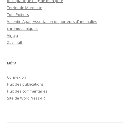
Réceptacle, le blog de mon père
Terrier de Marmotte
Tout Poitiers
Valentin Apac, Association de porteurs d’anomalies
chromosomiques
Virjaja
Zazimuth
MÉTA
Connexion
Flux des publications
Flux des commentaires
Site de WordPress-FR