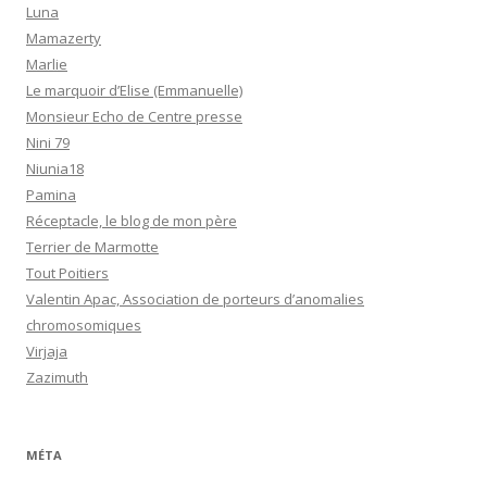
Luna
Mamazerty
Marlie
Le marquoir d’Elise (Emmanuelle)
Monsieur Echo de Centre presse
Nini 79
Niunia18
Pamina
Réceptacle, le blog de mon père
Terrier de Marmotte
Tout Poitiers
Valentin Apac, Association de porteurs d’anomalies
chromosomiques
Virjaja
Zazimuth
MÉTA