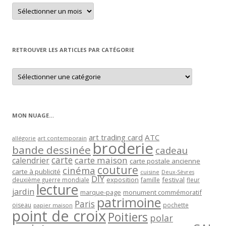
Retrouver
un
article
par
mois
RETROUVER LES ARTICLES PAR CATÉGORIE
Retrouver
les
articles
par
catégorie
MON NUAGE…
art trading card
ATC
allégorie
art contemporain
broderie
bande dessinée
cadeau
carte
carte maison
calendrier
carte postale ancienne
couture
cinéma
carte à publicité
cuisine
Deux-Sèvres
DIY
exposition
festival
famille
deuxième guerre mondiale
fleur
lecture
jardin
marque-page
monument commémoratif
patrimoine
Paris
oiseau
papier maison
pochette
point de croix
Poitiers
polar