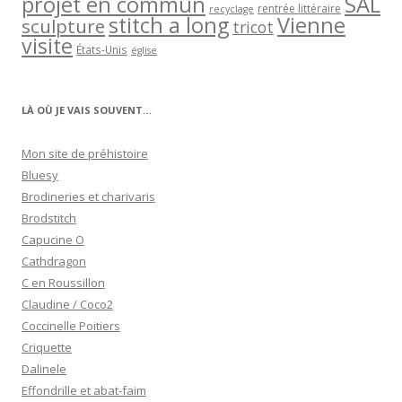
projet en commun
SAL
rentrée littéraire
recyclage
stitch a long
Vienne
sculpture
tricot
visite
États-Unis
église
LÀ OÙ JE VAIS SOUVENT…
Mon site de préhistoire
Bluesy
Brodineries et charivaris
Brodstitch
Capucine O
Cathdragon
C en Roussillon
Claudine / Coco2
Coccinelle Poitiers
Criquette
Dalinele
Effondrille et abat-faim