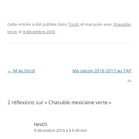
Cette entrée a été publiée dans
Tricot
, et marquée avec
chasuble
,
tricot
, le
8 décembre 2016
.
Navigation
←
M au tricot
Ma saison 2016-2017 au TAP
des
→
articles
2 réflexions sur «
Chasuble mexicaine verte
»
NiniDS
9 décembre 2016 à 8 h 06 min