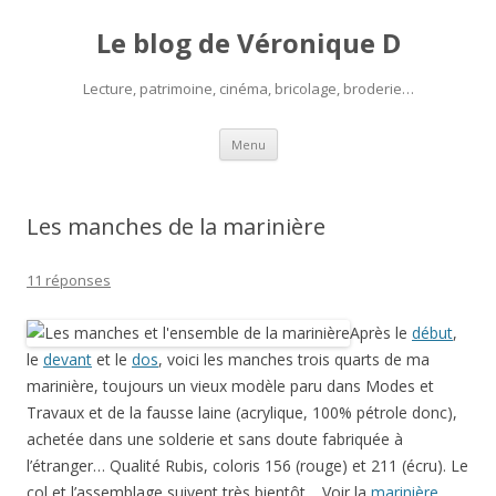
Le blog de Véronique D
Lecture, patrimoine, cinéma, bricolage, broderie…
Aller
Menu
au
contenu
Les manches de la marinière
11 réponses
Après le
début
,
le
devant
et le
dos
, voici les manches trois quarts de ma
marinière, toujours un vieux modèle paru dans Modes et
Travaux et de la fausse laine (acrylique, 100% pétrole donc),
achetée dans une solderie et sans doute fabriquée à
l’étranger… Qualité Rubis, coloris 156 (rouge) et 211 (écru). Le
col et l’assemblage suivent très bientôt… Voir la
marinière