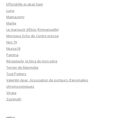
Effondrille et abat-faim
Luna
Mamazerty
Marlie
Le marquoir d’Elise (Emmanuelle)
Monsieur Echo de Centre presse
Nini 79
Niunia18
Pamina
Réceptacle, le blog de mon père
Terrier de Marmotte
Tout Poitiers
Valentin Apac, Association de porteurs d’anomalies
chromosomiques
Virjaja
Zazimuth
MÉTA