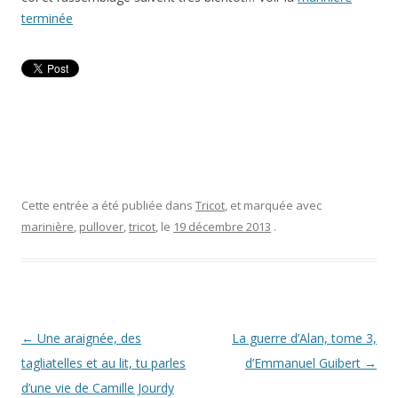
terminée
Cette entrée a été publiée dans
Tricot
, et marquée avec
marinière
,
pullover
,
tricot
, le
19 décembre 2013
.
Navigation
←
Une araignée, des
La guerre d’Alan, tome 3,
des
tagliatelles et au lit, tu parles
d’Emmanuel Guibert
→
articles
d’une vie de Camille Jourdy