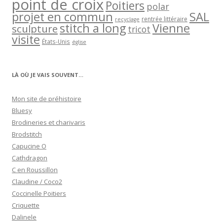
point de croix
Poitiers
polar
projet en commun
SAL
rentrée littéraire
recyclage
stitch a long
Vienne
sculpture
tricot
visite
États-Unis
église
LÀ OÙ JE VAIS SOUVENT…
Mon site de préhistoire
Bluesy
Brodineries et charivaris
Brodstitch
Capucine O
Cathdragon
C en Roussillon
Claudine / Coco2
Coccinelle Poitiers
Criquette
Dalinele