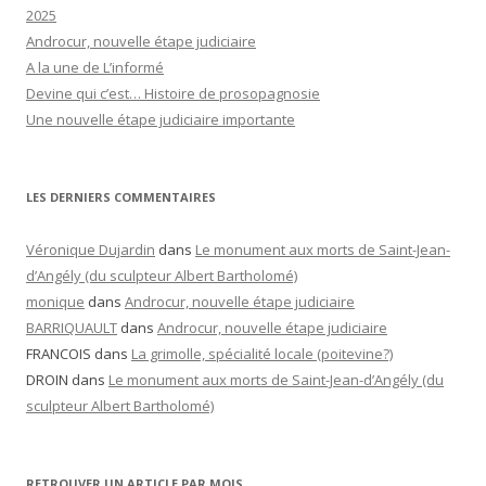
2025
Androcur, nouvelle étape judiciaire
A la une de L’informé
Devine qui c’est… Histoire de prosopagnosie
Une nouvelle étape judiciaire importante
LES DERNIERS COMMENTAIRES
Véronique Dujardin
dans
Le monument aux morts de Saint-Jean-
d’Angély (du sculpteur Albert Bartholomé)
monique
dans
Androcur, nouvelle étape judiciaire
BARRIQUAULT
dans
Androcur, nouvelle étape judiciaire
FRANCOIS
dans
La grimolle, spécialité locale (poitevine?)
DROIN
dans
Le monument aux morts de Saint-Jean-d’Angély (du
sculpteur Albert Bartholomé)
RETROUVER UN ARTICLE PAR MOIS