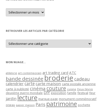
Retrouver
un
article
par
mois
RETROUVER LES ARTICLES PAR CATÉGORIE
Retrouver
les
articles
par
catégorie
MON NUAGE…
art trading card
ATC
allégorie
art contemporain
broderie
bande dessinée
cadeau
carte
carte maison
calendrier
carte postale ancienne
couture
cinéma
carte à publicité
cuisine
Deux-Sèvres
DIY
exposition
festival
famille
deuxième guerre mondiale
fleur
lecture
jardin
marque-page
monument commémoratif
patrimoine
Paris
oiseau
papier maison
pochette