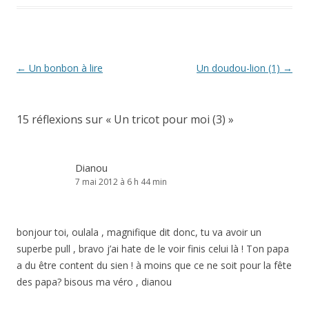
Navigation
←
Un bonbon à lire
Un doudou-lion (1)
→
des
articles
15 réflexions sur «
Un tricot pour moi (3)
»
Dianou
7 mai 2012 à 6 h 44 min
bonjour toi, oulala , magnifique dit donc, tu va avoir un
superbe pull , bravo j’ai hate de le voir finis celui là ! Ton papa
a du être content du sien ! à moins que ce ne soit pour la fête
des papa? bisous ma véro , dianou