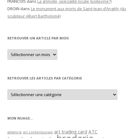
FRANCOIS
dans
La grimolle, spécialité locale (poitevine?)
DROIN
dans
Le monument aux morts de Saint-Jean-d’Angély (du
sculpteur Albert Bartholomé)
RETROUVER UN ARTICLE PAR MOIS
Retrouver
un
article
par
mois
RETROUVER LES ARTICLES PAR CATÉGORIE
Retrouver
les
articles
par
catégorie
MON NUAGE…
art trading card
ATC
allégorie
art contemporain