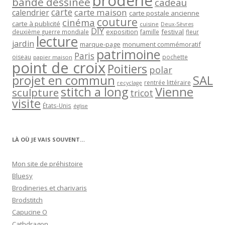
broderie
bande dessinée
cadeau
carte
carte maison
calendrier
carte postale ancienne
couture
cinéma
carte à publicité
cuisine
Deux-Sèvres
DIY
exposition
festival
famille
deuxième guerre mondiale
fleur
lecture
jardin
marque-page
monument commémoratif
patrimoine
Paris
oiseau
papier maison
pochette
point de croix
Poitiers
polar
projet en commun
SAL
rentrée littéraire
recyclage
stitch a long
Vienne
sculpture
tricot
visite
États-Unis
église
LÀ OÙ JE VAIS SOUVENT…
Mon site de préhistoire
Bluesy
Brodineries et charivaris
Brodstitch
Capucine O
Cathdragon