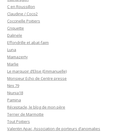
C en Roussillon
Claudine / Coco2
Coccinelle Poitiers
Criquette
Dalinele
Effondrille et abat-faim
Luna
Mamazerty
Marlie
Le marquoir d’Elise (Emmanuelle)
Monsieur Echo de Centre presse
Nini 79
Niunia18
Pamina
Réceptacle, le blog de mon père
Terrier de Marmotte
Tout Poitiers
Valentin Apac, Association de porteurs d’anomalies