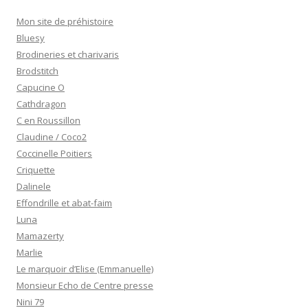
Mon site de préhistoire
Bluesy
Brodineries et charivaris
Brodstitch
Capucine O
Cathdragon
C en Roussillon
Claudine / Coco2
Coccinelle Poitiers
Criquette
Dalinele
Effondrille et abat-faim
Luna
Mamazerty
Marlie
Le marquoir d’Elise (Emmanuelle)
Monsieur Echo de Centre presse
Nini 79