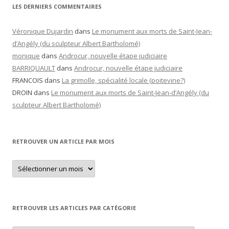
LES DERNIERS COMMENTAIRES
Véronique Dujardin
dans
Le monument aux morts de Saint-Jean-
d’Angély (du sculpteur Albert Bartholomé)
monique
dans
Androcur, nouvelle étape judiciaire
BARRIQUAULT
dans
Androcur, nouvelle étape judiciaire
FRANCOIS
dans
La grimolle, spécialité locale (poitevine?)
DROIN
dans
Le monument aux morts de Saint-Jean-d’Angély (du
sculpteur Albert Bartholomé)
RETROUVER UN ARTICLE PAR MOIS
Retrouver
un
article
par
mois
RETROUVER LES ARTICLES PAR CATÉGORIE