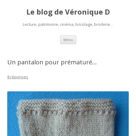
Le blog de Véronique D
Lecture, patrimoine, cinéma, bricolage, broderie…
Aller
Menu
au
contenu
Un pantalon pour prématuré…
8 réponses