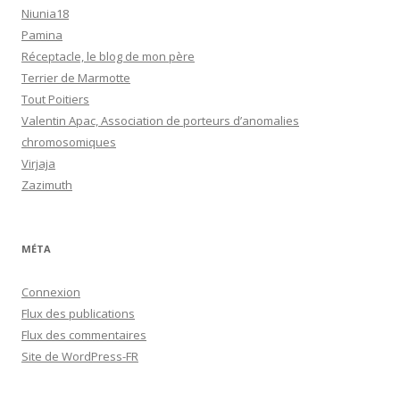
Niunia18
Pamina
Réceptacle, le blog de mon père
Terrier de Marmotte
Tout Poitiers
Valentin Apac, Association de porteurs d’anomalies
chromosomiques
Virjaja
Zazimuth
MÉTA
Connexion
Flux des publications
Flux des commentaires
Site de WordPress-FR