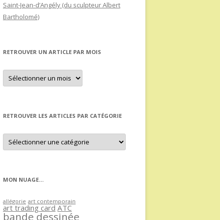
Saint-Jean-d’Angély (du sculpteur Albert
Bartholomé)
RETROUVER UN ARTICLE PAR MOIS
Retrouver
un
article
par
mois
RETROUVER LES ARTICLES PAR CATÉGORIE
Retrouver
les
articles
par
catégorie
MON NUAGE…
allégorie
art contemporain
art trading card
ATC
bande dessinée