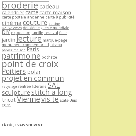
broderie
cadeau
carte
carte maison
calendrier
carte postale ancienne
carte à publicité
couture
cinéma
cuisine
deuxième guerre mondiale
Deux-Sèvres
DIY
exposition
festival
famille
fleur
lecture
jardin
marque-page
monument commémoratif
oiseau
Paris
papier maison
patrimoine
pochette
point de croix
Poitiers
polar
projet en commun
SAL
rentrée littéraire
recyclage
stitch a long
sculpture
Vienne
visite
tricot
États-Unis
église
LÀ OÙ JE VAIS SOUVENT…