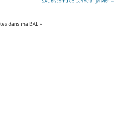
SAL biscornu de Carmela : janvier
→
rtes dans ma BAL
»