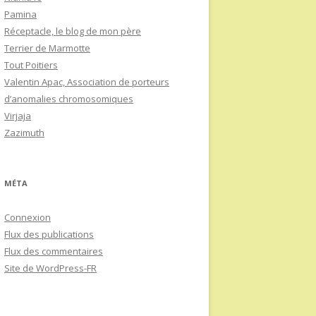
Pamina
Réceptacle, le blog de mon père
Terrier de Marmotte
Tout Poitiers
Valentin Apac, Association de porteurs
d’anomalies chromosomiques
Virjaja
Zazimuth
MÉTA
Connexion
Flux des publications
Flux des commentaires
Site de WordPress-FR