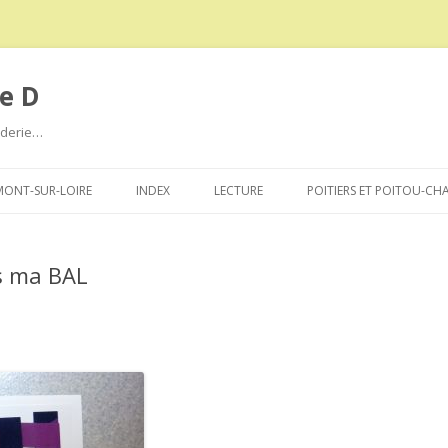
e D
roderie…
Aller
au
ONT-SUR-LOIRE
INDEX
LECTURE
POITIERS ET POITOU-CH
contenu
s ma BAL