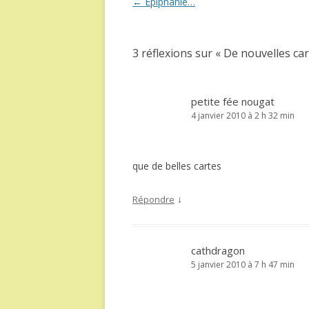
Navigation
←
Epiphanie…
des
articles
3 réflexions sur «
De nouvelles ca
petite fée nougat
4 janvier 2010 à 2 h 32 min
que de belles cartes
↓
Répondre
cathdragon
5 janvier 2010 à 7 h 47 min