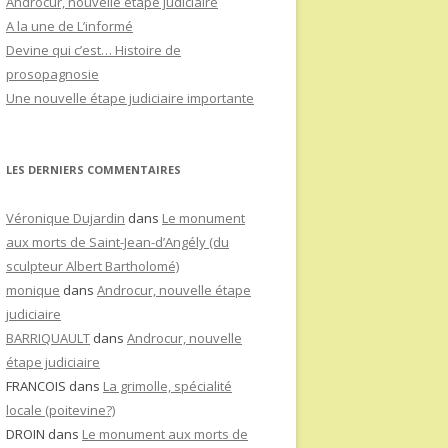
Androcur, nouvelle étape judiciaire
A la une de L’informé
Devine qui c’est… Histoire de
prosopagnosie
Une nouvelle étape judiciaire importante
LES DERNIERS COMMENTAIRES
Véronique Dujardin
dans
Le monument
aux morts de Saint-Jean-d’Angély (du
sculpteur Albert Bartholomé)
monique
dans
Androcur, nouvelle étape
judiciaire
BARRIQUAULT
dans
Androcur, nouvelle
étape judiciaire
FRANCOIS
dans
La grimolle, spécialité
locale (poitevine?)
DROIN
dans
Le monument aux morts de