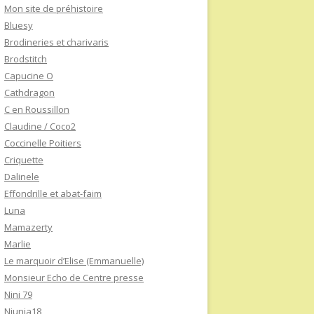
Mon site de préhistoire
Bluesy
Brodineries et charivaris
Brodstitch
Capucine O
Cathdragon
C en Roussillon
Claudine / Coco2
Coccinelle Poitiers
Criquette
Dalinele
Effondrille et abat-faim
Luna
Mamazerty
Marlie
Le marquoir d’Elise (Emmanuelle)
Monsieur Echo de Centre presse
Nini 79
Niunia18