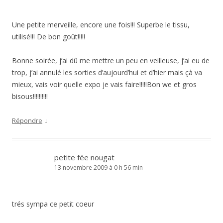
Une petite merveille, encore une fois!!! Superbe le tissu,
utilisé!!! De bon goût!!!!!
Bonne soirée, j’ai dû me mettre un peu en veilleuse, j’ai eu de
trop, j’ai annulé les sorties d’aujourd’hui et d’hier mais çà va
mieux, vais voir quelle expo je vais faire!!!!!Bon we et gros
bisous!!!!!!!!!!
↓
Répondre
petite fée nougat
13 novembre 2009 à 0 h 56 min
trés sympa ce petit coeur