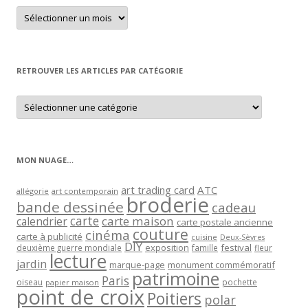
Retrouver
un
article
par
mois
RETROUVER LES ARTICLES PAR CATÉGORIE
Retrouver
les
articles
par
catégorie
MON NUAGE…
art trading card
ATC
allégorie
art contemporain
broderie
bande dessinée
cadeau
carte
carte maison
calendrier
carte postale ancienne
couture
cinéma
carte à publicité
cuisine
Deux-Sèvres
DIY
exposition
festival
famille
deuxième guerre mondiale
fleur
lecture
jardin
marque-page
monument commémoratif
patrimoine
Paris
oiseau
papier maison
pochette
point de croix
Poitiers
polar