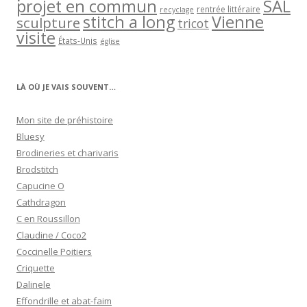
projet en commun
SAL
rentrée littéraire
recyclage
stitch a long
Vienne
sculpture
tricot
visite
États-Unis
église
LÀ OÙ JE VAIS SOUVENT…
Mon site de préhistoire
Bluesy
Brodineries et charivaris
Brodstitch
Capucine O
Cathdragon
C en Roussillon
Claudine / Coco2
Coccinelle Poitiers
Criquette
Dalinele
Effondrille et abat-faim