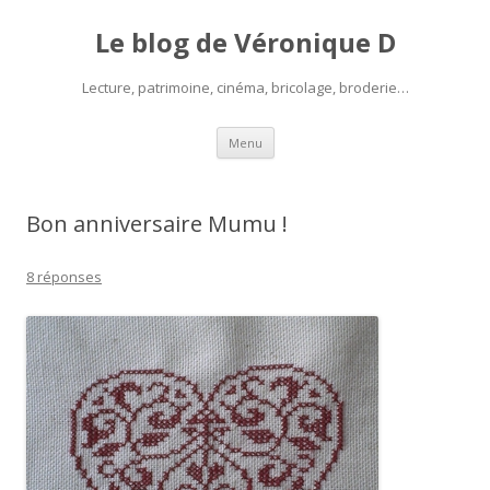
Le blog de Véronique D
Lecture, patrimoine, cinéma, bricolage, broderie…
Aller
Menu
au
contenu
Bon anniversaire Mumu !
8 réponses