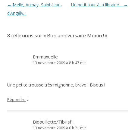
Navigation
←
Melle, Aulnay, Saint-Jean-
Un petit tour à la librairie…
→
des
d’Angély…
articles
8 réflexions sur «
Bon anniversaire Mumu !
»
Emmanuelle
13 novembre 2009 à 8 h 47 min
Une petite trousse très mignonne, bravo ! Bisous !
↓
Répondre
Bidouillette/Tibilisfil
13 novembre 2009 à 0 h 21 min