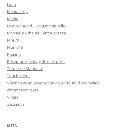
Luna
Mamazerty
Marlie
Le marquoir d’Elise (Emmanuelle)
Monsieur Echo de Centre presse
Nini 79
Niunia18
Pamina
Réceptacle, le blog de mon père
Terrier de Marmotte
Tout Poitiers
Valentin Apac, Association de porteurs d’anomalies
chromosomiques
Virjaja
Zazimuth
MÉTA