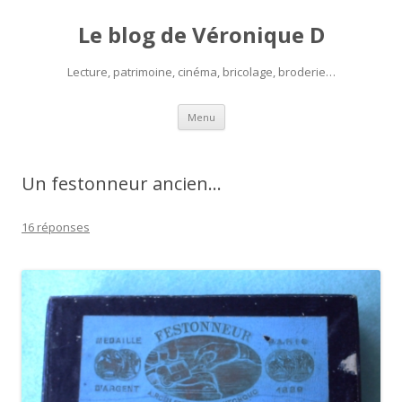
Le blog de Véronique D
Lecture, patrimoine, cinéma, bricolage, broderie…
Aller
Menu
au
contenu
Un festonneur ancien…
16 réponses