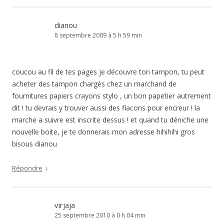
dianou
8 septembre 2009 à 5 h 59 min
coucou au fil de tes pages je découvre ton tampon, tu peut
acheter des tampon chargés chez un marchand de
fournitures papiers crayons stylo , un bon papetier autrement
dit ! tu devrais y trouver aussi des flacons pour encreur ! la
marche a suivre est inscrite dessus ! et quand tu déniche une
nouvelle boite, je te donnerais mon adresse hihihihi gros
bisous dianou
↓
Répondre
virjaja
25 septembre 2010 à 0 h 04 min