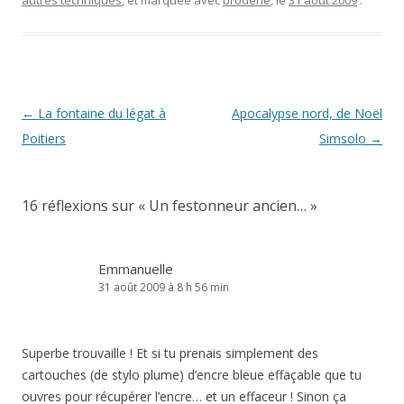
autres techniques
, et marquée avec
broderie
, le
31 août 2009
.
Navigation
←
La fontaine du légat à
Apocalypse nord, de Noël
des
Poitiers
Simsolo
→
articles
16 réflexions sur «
Un festonneur ancien…
»
Emmanuelle
31 août 2009 à 8 h 56 min
Superbe trouvaille ! Et si tu prenais simplement des
cartouches (de stylo plume) d’encre bleue effaçable que tu
ouvres pour récupérer l’encre… et un effaceur ! Sinon ça