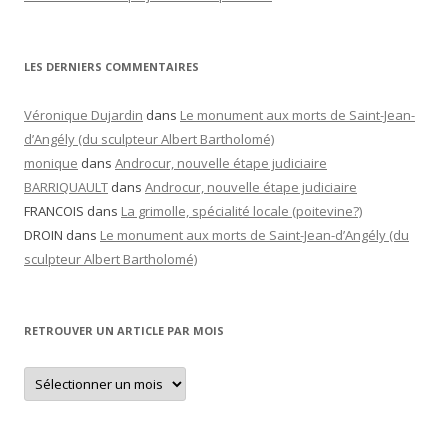
LES DERNIERS COMMENTAIRES
Véronique Dujardin
dans
Le monument aux morts de Saint-Jean-
d’Angély (du sculpteur Albert Bartholomé)
monique
dans
Androcur, nouvelle étape judiciaire
BARRIQUAULT
dans
Androcur, nouvelle étape judiciaire
FRANCOIS
dans
La grimolle, spécialité locale (poitevine?)
DROIN
dans
Le monument aux morts de Saint-Jean-d’Angély (du
sculpteur Albert Bartholomé)
RETROUVER UN ARTICLE PAR MOIS
Retrouver
un
article
par
mois