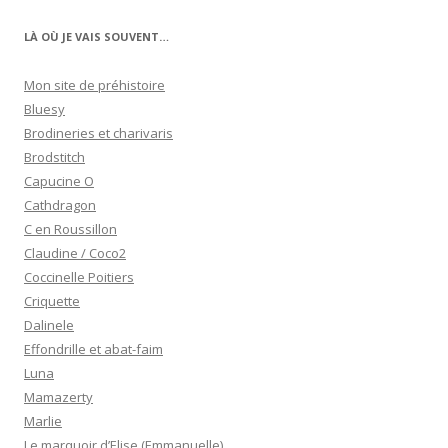
LÀ OÙ JE VAIS SOUVENT…
Mon site de préhistoire
Bluesy
Brodineries et charivaris
Brodstitch
Capucine O
Cathdragon
C en Roussillon
Claudine / Coco2
Coccinelle Poitiers
Criquette
Dalinele
Effondrille et abat-faim
Luna
Mamazerty
Marlie
Le marquoir d’Elise (Emmanuelle)