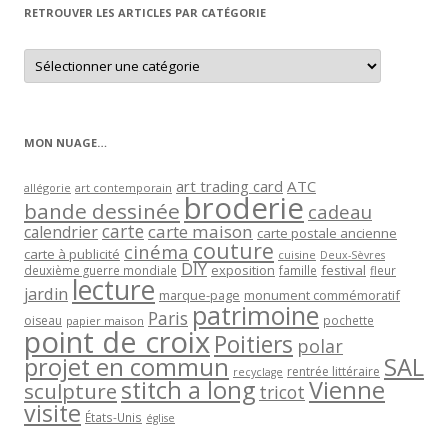
RETROUVER LES ARTICLES PAR CATÉGORIE
Retrouver
les
articles
par
catégorie
MON NUAGE…
art trading card
ATC
allégorie
art contemporain
broderie
bande dessinée
cadeau
carte
carte maison
calendrier
carte postale ancienne
couture
cinéma
carte à publicité
cuisine
Deux-Sèvres
DIY
exposition
festival
famille
deuxième guerre mondiale
fleur
lecture
jardin
marque-page
monument commémoratif
patrimoine
Paris
oiseau
papier maison
pochette
point de croix
Poitiers
polar
projet en commun
SAL
rentrée littéraire
recyclage
stitch a long
Vienne
sculpture
tricot
visite
États-Unis
église