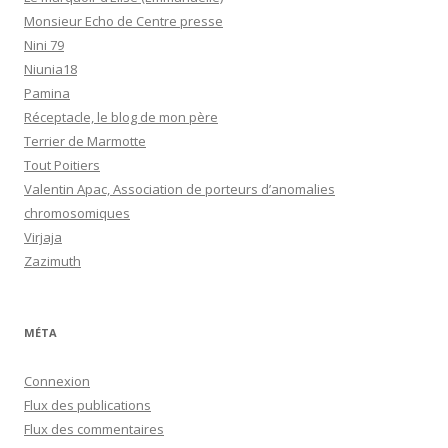
Monsieur Echo de Centre presse
Nini 79
Niunia18
Pamina
Réceptacle, le blog de mon père
Terrier de Marmotte
Tout Poitiers
Valentin Apac, Association de porteurs d’anomalies
chromosomiques
Virjaja
Zazimuth
MÉTA
Connexion
Flux des publications
Flux des commentaires