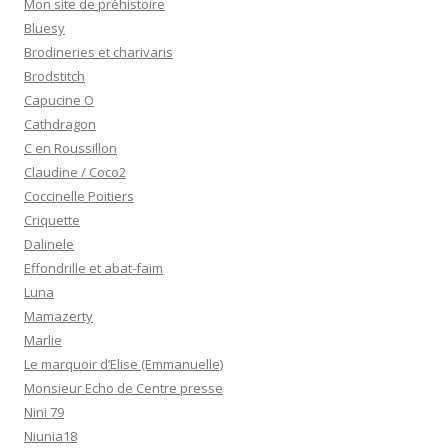
Mon site de préhistoire
Bluesy
Brodineries et charivaris
Brodstitch
Capucine O
Cathdragon
C en Roussillon
Claudine / Coco2
Coccinelle Poitiers
Criquette
Dalinele
Effondrille et abat-faim
Luna
Mamazerty
Marlie
Le marquoir d’Elise (Emmanuelle)
Monsieur Echo de Centre presse
Nini 79
Niunia18