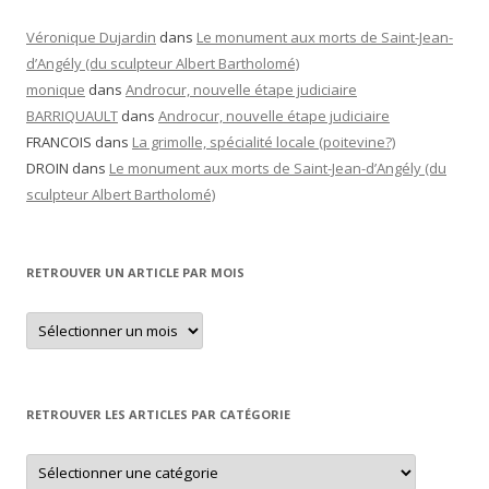
Véronique Dujardin
dans
Le monument aux morts de Saint-Jean-
d’Angély (du sculpteur Albert Bartholomé)
monique
dans
Androcur, nouvelle étape judiciaire
BARRIQUAULT
dans
Androcur, nouvelle étape judiciaire
FRANCOIS
dans
La grimolle, spécialité locale (poitevine?)
DROIN
dans
Le monument aux morts de Saint-Jean-d’Angély (du
sculpteur Albert Bartholomé)
RETROUVER UN ARTICLE PAR MOIS
Retrouver
un
article
par
mois
RETROUVER LES ARTICLES PAR CATÉGORIE
Retrouver
les