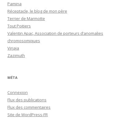
Pamina
Réceptacle, le blog de mon père
Terrier de Marmotte
Tout Poitiers
Valentin Apac, Association de porteurs d’anomalies
chromosomiques
Virjaja
Zazimuth
MÉTA
Connexion
Flux des publications
Flux des commentaires
Site de WordPress-FR