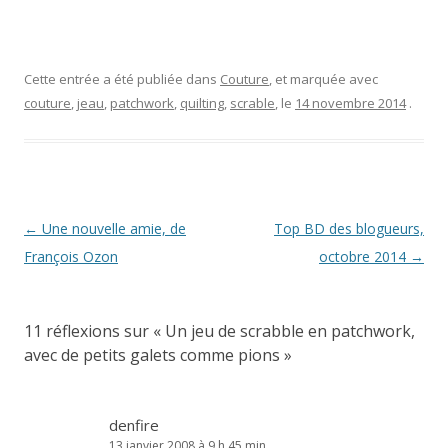
Cette entrée a été publiée dans
Couture
, et marquée avec
couture
,
jeau
,
patchwork
,
quilting
,
scrable
, le
14 novembre 2014
.
Navigation
←
Une nouvelle amie, de
Top BD des blogueurs,
des
François Ozon
octobre 2014
→
articles
11 réflexions sur «
Un jeu de scrabble en patchwork,
avec de petits galets comme pions
»
denfire
13 janvier 2008 à 9 h 45 min