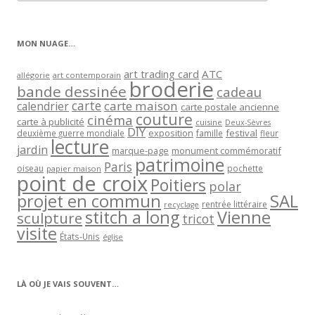
articles
par
catégorie
MON NUAGE…
art trading card
ATC
allégorie
art contemporain
broderie
bande dessinée
cadeau
carte
carte maison
calendrier
carte postale ancienne
couture
cinéma
carte à publicité
cuisine
Deux-Sèvres
DIY
exposition
festival
famille
deuxième guerre mondiale
fleur
lecture
jardin
marque-page
monument commémoratif
patrimoine
Paris
oiseau
papier maison
pochette
point de croix
Poitiers
polar
projet en commun
SAL
rentrée littéraire
recyclage
stitch a long
Vienne
sculpture
tricot
visite
États-Unis
église
LÀ OÙ JE VAIS SOUVENT…