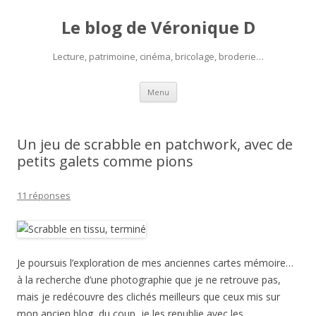
Le blog de Véronique D
Lecture, patrimoine, cinéma, bricolage, broderie…
Aller
Menu
au
contenu
Un jeu de scrabble en patchwork, avec de
petits galets comme pions
11 réponses
Je poursuis l’exploration de mes anciennes cartes mémoire…
à la recherche d’une photographie que je ne retrouve pas,
mais je redécouvre des clichés meilleurs que ceux mis sur
mon ancien blog, du coup, je les republie avec les