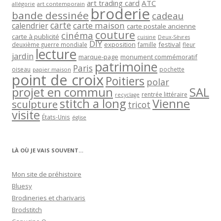
art trading card
ATC
allégorie
art contemporain
broderie
bande dessinée
cadeau
carte
carte maison
calendrier
carte postale ancienne
couture
cinéma
carte à publicité
cuisine
Deux-Sèvres
DIY
exposition
festival
famille
deuxième guerre mondiale
fleur
lecture
jardin
marque-page
monument commémoratif
patrimoine
Paris
oiseau
papier maison
pochette
point de croix
Poitiers
polar
projet en commun
SAL
rentrée littéraire
recyclage
stitch a long
Vienne
sculpture
tricot
visite
États-Unis
église
LÀ OÙ JE VAIS SOUVENT…
Mon site de préhistoire
Bluesy
Brodineries et charivaris
Brodstitch