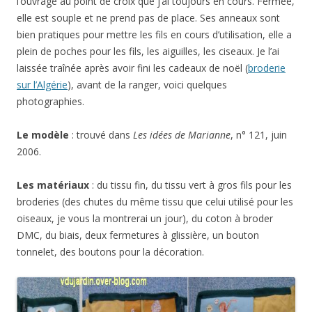
l’ouvrage au point de croix que j’ai toujours en cours. Fermée,
elle est souple et ne prend pas de place. Ses anneaux sont
bien pratiques pour mettre les fils en cours d’utilisation, elle a
plein de poches pour les fils, les aiguilles, les ciseaux. Je l’ai
laissée traînée après avoir fini les cadeaux de noël (
broderie
sur l’Algérie
), avant de la ranger, voici quelques
photographies.
Le modèle
: trouvé dans
Les idées de Marianne
, n° 121, juin
2006.
Les matériaux
: du tissu fin, du tissu vert à gros fils pour les
broderies (des chutes du même tissu que celui utilisé pour les
oiseaux, je vous la montrerai un jour), du coton à broder
DMC, du biais, deux fermetures à glissière, un bouton
tonnelet, des boutons pour la décoration.