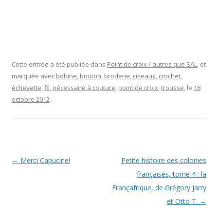
Cette entrée a été publiée dans
Point de croix / autres que SAL
, et
marquée avec
bobine
,
bouton
,
broderie
,
ciseaux
,
crochet
,
échevette
,
fil
,
nécessaire à couture
,
point de croix
,
trousse
, le
18
octobre 2012
.
Navigation
←
Merci Capucine!
Petite histoire des colonies
des
françaises, tome 4 : la
articles
Françafrique, de Grégory Jarry
et Otto T.
→