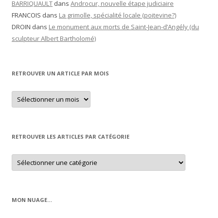
BARRIQUAULT
dans
Androcur, nouvelle étape judiciaire
FRANCOIS
dans
La grimolle, spécialité locale (poitevine?)
DROIN
dans
Le monument aux morts de Saint-Jean-d’Angély (du
sculpteur Albert Bartholomé)
RETROUVER UN ARTICLE PAR MOIS
Retrouver
un
article
par
mois
RETROUVER LES ARTICLES PAR CATÉGORIE
Retrouver
les
articles
par
catégorie
MON NUAGE…