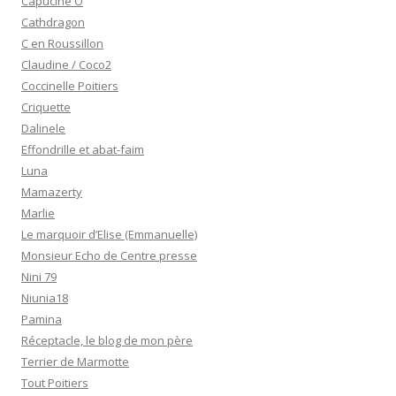
Capucine O
Cathdragon
C en Roussillon
Claudine / Coco2
Coccinelle Poitiers
Criquette
Dalinele
Effondrille et abat-faim
Luna
Mamazerty
Marlie
Le marquoir d’Elise (Emmanuelle)
Monsieur Echo de Centre presse
Nini 79
Niunia18
Pamina
Réceptacle, le blog de mon père
Terrier de Marmotte
Tout Poitiers